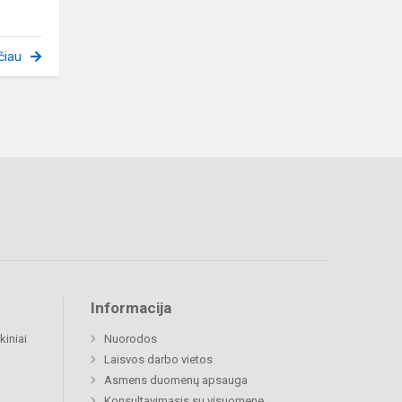
čiau
Informacija
kiniai
Nuorodos
Laisvos darbo vietos
Asmens duomenų apsauga
Konsultavimasis su visuomene