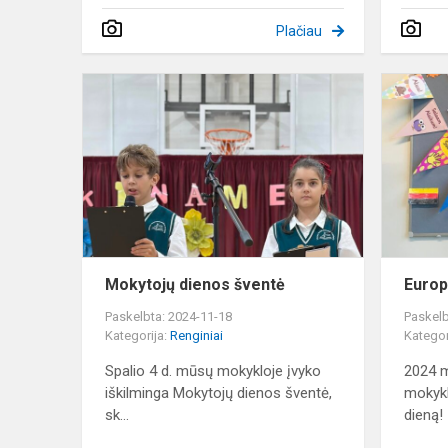
Plačiau
Mokytojų
dienos
šventė
Mokytojų dienos šventė
Europ
Paskelbta: 2024-11-18
Paskelb
Kategorija:
Renginiai
Kategor
Spalio 4 d. mūsų mokykloje įvyko
2024 m
iškilminga Mokytojų dienos šventė,
mokykl
sk...
dieną!