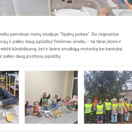
smėliu pamokoje menų studijoje "Spalvų juokas". Šis neįprastas
ų ir paliko daug įspūdžių! Piešimas smėliu – tai tikrai įdomi ir
šreikšti kūrybiškumą, bet ir lavina smulkiąją motoriką bei kantrybę.
paliko daug pozityvių įspūdžių.