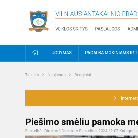
VILNIAUS ANTAKALNIO PRA
VEIKLOS SRITYS
PASLAUGOS
ADMI
PRADŽIA
UGDYMAS
PAGALBA MOKINIAMS IR 
Titulinis
Naujienos
Renginiai
Internet
Piešimo smėliu pamoka men
Paskelbė : Direktorė Direktorė
Paskelbta: 2024-12-07
Kategorija