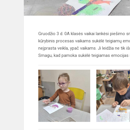
Gruodžio 3 d. 0A klasės vaikai lankėsi piešimo 
kūrybinis procesas vaikams sukėlė teigiamų emocij
neįprasta veikla, ypač vaikams. Ji leidžia ne tik i
Smagu, kad pamoka sukėlė teigiamas emocijas ir 