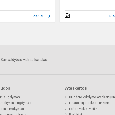
Plačiau
Pla
Savivaldybės vidinis kanalas
augos
Ataskaitos
inis ugdymas
Biudžeto vykdymo ataskaitų rin
šmokyklinis ugdymas
Finansinių ataskaitų rinkiniai
tolinis mokymas
Lėšos veiklai viešinti
s dienos mokykla
Projektai