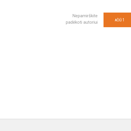
Nepamirškite
1
AČIŪ
padėkoti autoriui