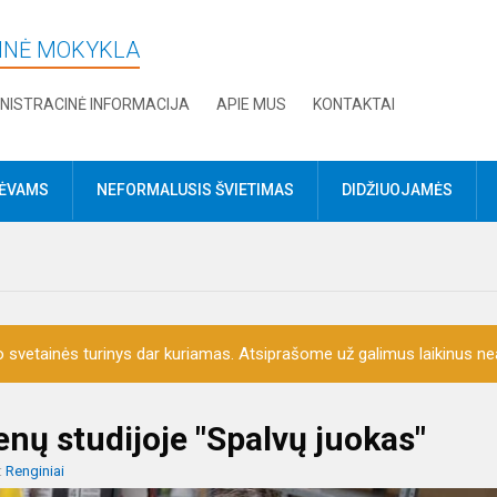
DINĖ MOKYKLA
NISTRACINĖ INFORMACIJA
APIE MUS
KONTAKTAI
TĖVAMS
NEFORMALUSIS ŠVIETIMAS
DIDŽIUOJAMĖS
o svetainės turinys dar kuriamas. Atsiprašome už galimus laikinus nea
ų studijoje "Spalvų juokas"
:
Renginiai