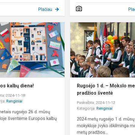
Plačiau
Pla
Europos
kalbų
diena!
os kalbų diena!
Rugsėjo 1 d. – Mokslo me
pradžios šventė
ta: 2024-11-18
ija:
Renginiai
Paskelbta: 2024-11-12
Kategorija:
Renginiai
etais rugsėjo 26 d. mūsų
oje šventėme Europos kalbų
2024 metų rugsėjo 1 d. mūsų
mokykloje įvyko iškilminga m
metų pradžios...