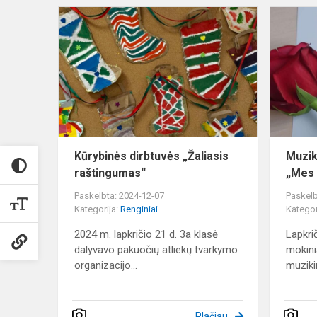
Kūrybinės
dirbtuvės
„Žaliasis
raštingumas
Kūrybinės dirbtuvės „Žaliasis
Muzik
raštingumas“
„Mes 
Paskelbta: 2024-12-07
Paskelb
Kategorija:
Renginiai
Kategor
2024 m. lapkričio 21 d. 3a klasė
Lapkrič
dalyvavo pakuočių atliekų tvarkymo
mokini
organizacijo...
muzikin
Plačiau