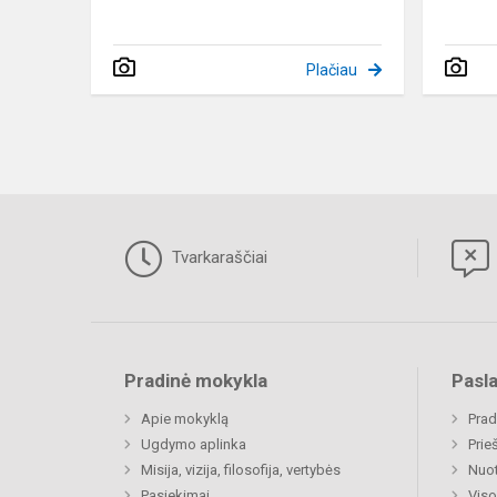
Plačiau
Tvarkaraščiai
Pradinė mokykla
Pasl
Apie mokyklą
Prad
Ugdymo aplinka
Prie
Misija, vizija, filosofija, vertybės
Nuo
Pasiekimai
Viso