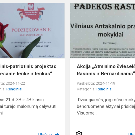
Muzikinis-
patriotinis
projektas
“
„Mes
esame
lenkė
ir
lenkas“
inis-patriotinis projektas
Akcija „Atminimo šviesel
esame lenkė ir lenkas“
Rasoms ir Bernardinams
ta: 2024-11-22
Paskelbta: 2024-11-19
ija:
Renginiai
Kategorija:
Renginiai
io 21 d. 3B ir 4B klasių
Džiaugiamės, jog mūsų moky
ai turėjo malonumą dalyvauti
bendruomenė aktyviai prisidėj
i...
Visuome...
Plačiau
Pla