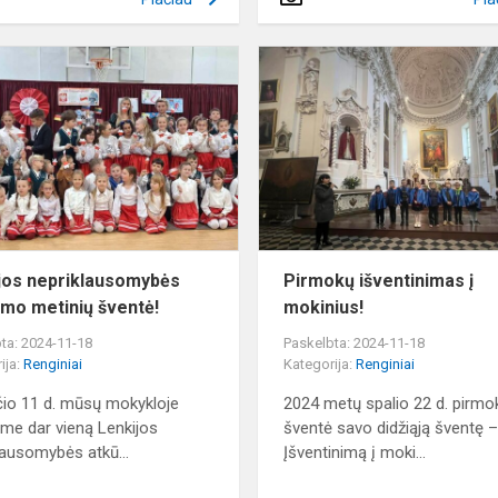
Lenkijos
nepriklausomybės
atkūrimo
metinių
šventė!
jos nepriklausomybės
Pirmokų išventinimas į
imo metinių šventė!
mokinius!
ta: 2024-11-18
Paskelbta: 2024-11-18
ija:
Renginiai
Kategorija:
Renginiai
čio 11 d. mūsų mokykloje
2024 metų spalio 22 d. pirmo
me dar vieną Lenkijos
šventė savo didžiąją šventę 
lausomybės atkū...
Įšventinimą į moki...