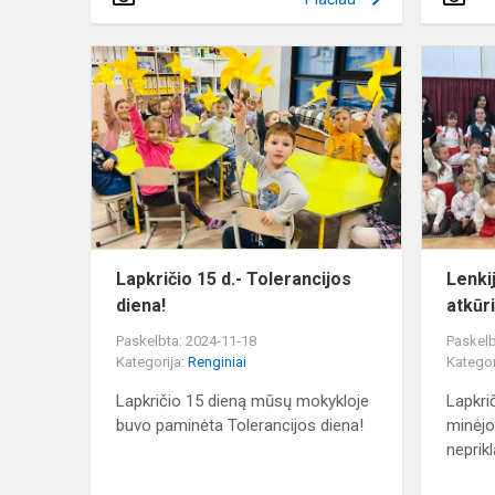
Lapkričio
15
d.-
Tolerancijos
diena!
Lapkričio 15 d.- Tolerancijos
Lenki
diena!
atkūr
Paskelbta: 2024-11-18
Paskelb
Kategorija:
Renginiai
Kategor
Lapkričio 15 dieną mūsų mokykloje
Lapkri
buvo paminėta Tolerancijos diena!
minėjo
neprik