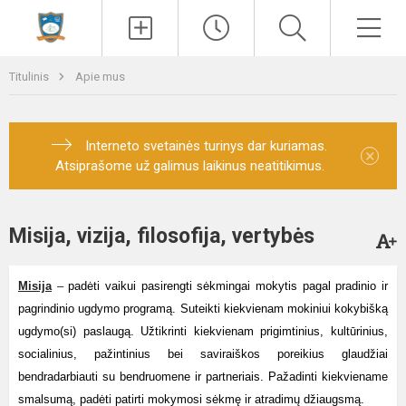
Paieška
Men
Titulinis
Apie mus
Interneto svetainės turinys dar kuriamas.
×
Atsiprašome už galimus laikinus neatitikimus.
Misija, vizija, filosofija, vertybės
Misija
–
padėti vaikui pasirengti sėkmingai mokytis pagal pradinio ir
pagrindinio ugdymo programą. Suteikti kiekvienam mokiniui kokybišką
ugdymo(si) paslaugą. Užtikrinti kiekvienam prigimtinius, kultūrinius,
socialinius, pažintinius bei saviraiškos poreikius glaudžiai
bendradarbiauti su bendruomene ir partneriais. Pažadinti kiekviename
smalsumą, padėti patirti mokymosi sėkmę ir atradimų džiaugsmą.