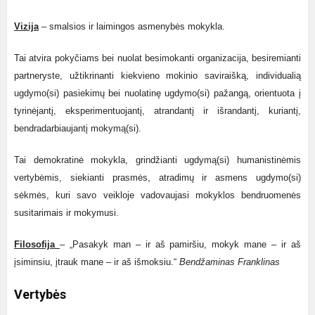
Vizija
– smalsios ir laimingos asmenybės mokykla.
Tai atvira pokyčiams bei nuolat besimokanti organizacija, besiremianti
partneryste, užtikrinanti kiekvieno mokinio saviraišką, individualią
ugdymo(si) pasiekimų bei nuolatinę ugdymo(si) pažangą, orientuota į
tyrinėjantį, eksperimentuojantį, atrandantį ir išrandantį, kuriantį,
bendradarbiaujantį mokymą(si).
Tai demokratinė mokykla, grindžianti ugdymą(si) humanistinėmis
vertybėmis, siekianti prasmės, atradimų ir asmens ugdymo(si)
sėkmės, kuri savo veikloje vadovaujasi mokyklos bendruomenės
susitarimais ir mokymusi.
Filosofija
– „Pasakyk man – ir aš pamiršiu, mokyk mane – ir aš
įsiminsiu, įtrauk mane – ir aš išmoksiu.“
Bendžaminas Franklinas
Vertybės