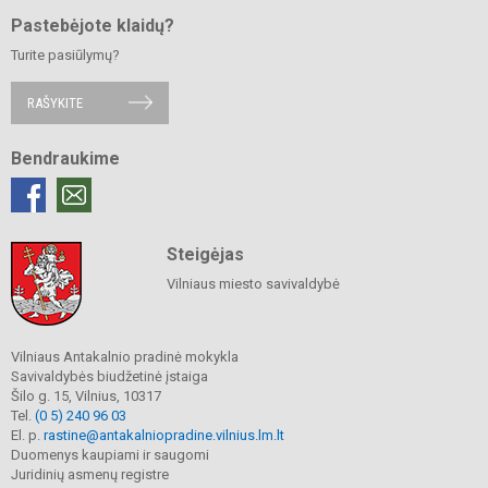
Pastebėjote klaidų?
Turite pasiūlymų?
RAŠYKITE
Bendraukime
Steigėjas
Vilniaus miesto savivaldybė
Vilniaus Antakalnio pradinė mokykla
Savivaldybės biudžetinė įstaiga
Šilo g. 15, Vilnius, 10317
Tel.
(0 5) 240 96 03
El. p.
rastine@antakalniopradine.vilnius.lm.lt
Duomenys kaupiami ir saugomi
Juridinių asmenų registre