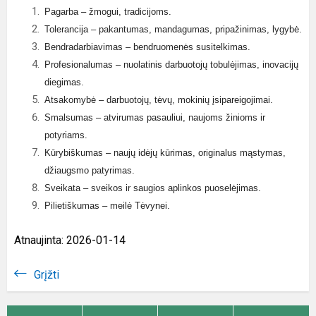
Pagarba – žmogui, tradicijoms.
Tolerancija – pakantumas, mandagumas, pripažinimas, lygybė.
Bendradarbiavimas – bendruomenės susitelkimas.
Profesionalumas – nuolatinis darbuotojų tobulėjimas, inovacijų
diegimas.
Atsakomybė – darbuotojų, tėvų, mokinių įsipareigojimai.
Smalsumas – atvirumas pasauliui, naujoms žinioms ir
potyriams.
Kūrybiškumas – naujų idėjų kūrimas, originalus mąstymas,
džiaugsmo patyrimas.
Sveikata – sveikos ir saugios aplinkos puoselėjimas.
Pilietiškumas – meilė Tėvynei.
Atnaujinta: 2026-01-14
Grįžti