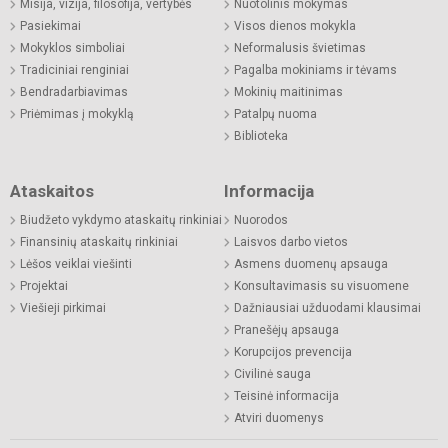
Misija, vizija, filosofija, vertybės
Nuotolinis mokymas
Pasiekimai
Visos dienos mokykla
Mokyklos simboliai
Neformalusis švietimas
Tradiciniai renginiai
Pagalba mokiniams ir tėvams
Bendradarbiavimas
Mokinių maitinimas
Priėmimas į mokyklą
Patalpų nuoma
Biblioteka
Ataskaitos
Informacija
Biudžeto vykdymo ataskaitų rinkiniai
Nuorodos
Finansinių ataskaitų rinkiniai
Laisvos darbo vietos
Lėšos veiklai viešinti
Asmens duomenų apsauga
Projektai
Konsultavimasis su visuomene
Viešieji pirkimai
Dažniausiai užduodami klausimai
Pranešėjų apsauga
Korupcijos prevencija
Civilinė sauga
Teisinė informacija
Atviri duomenys