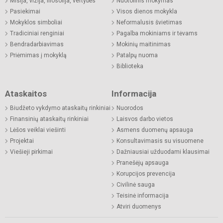
Misija, vizija, filosofija, vertybės
Nuotolinis mokymas
Pasiekimai
Visos dienos mokykla
Mokyklos simboliai
Neformalusis švietimas
Tradiciniai renginiai
Pagalba mokiniams ir tėvams
Bendradarbiavimas
Mokinių maitinimas
Priėmimas į mokyklą
Patalpų nuoma
Biblioteka
Ataskaitos
Informacija
Biudžeto vykdymo ataskaitų rinkiniai
Nuorodos
Finansinių ataskaitų rinkiniai
Laisvos darbo vietos
Lėšos veiklai viešinti
Asmens duomenų apsauga
Projektai
Konsultavimasis su visuomene
Viešieji pirkimai
Dažniausiai užduodami klausimai
Pranešėjų apsauga
Korupcijos prevencija
Civilinė sauga
Teisinė informacija
Atviri duomenys