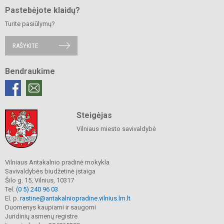
Pastebėjote klaidų?
Turite pasiūlymų?
RAŠYKITE
Bendraukime
Steigėjas
Vilniaus miesto savivaldybė
Vilniaus Antakalnio pradinė mokykla
Savivaldybės biudžetinė įstaiga
Šilo g. 15, Vilnius, 10317
Tel.
(0 5) 240 96 03
El. p.
rastine@antakalniopradine.vilnius.lm.lt
Duomenys kaupiami ir saugomi
Juridinių asmenų registre