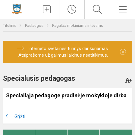
Paieška
Men
Titulinis
Paslaugos
Pagalba mokiniams ir tėvams
Interneto svetainės turinys dar kuriamas.
×
Atsiprašome už galimus laikinus neatitikimus.
Specialusis pedagogas
Specialiąja pedagoge pradinėje mokykloje dirba
Grįžti