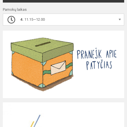
Pamokų laikas
4.
11.15—12.00