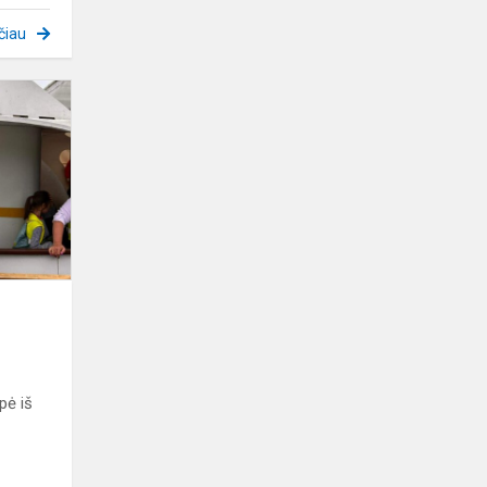
čiau
Stovyklos
3
diena
pė iš