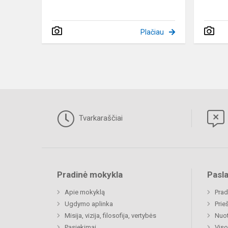
Plačiau
Tvarkaraščiai
Pradinė mokykla
Pasl
Apie mokyklą
Prad
Ugdymo aplinka
Prie
Misija, vizija, filosofija, vertybės
Nuo
Pasiekimai
Viso