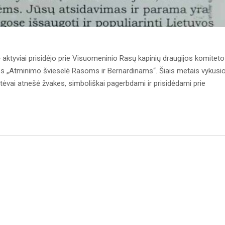
tyviai prisidėjo prie Visuomeninio Rasų kapinių draugijos komiteto
s „Atminimo švieselė Rasoms ir Bernardinams“. Šiais metais vykusio
 tėvai atnešė žvakes, simboliškai pagerbdami ir prisidėdami prie