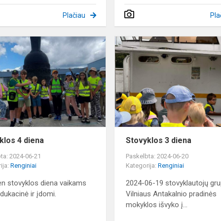
Plačiau
Pla
Stovyklos
4
diena
klos 4 diena
Stovyklos 3 diena
ta: 2024-06-21
Paskelbta: 2024-06-20
ija:
Renginiai
Kategorija:
Renginiai
en stovyklos diena vaikams
2024-06-19 stovyklautojų gru
dukacinė ir įdomi.
Vilniaus Antakalnio pradinės
mokyklos išvyko į...