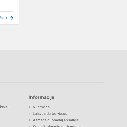
čiau
Informacija
kiniai
Nuorodos
Laisvos darbo vietos
Asmens duomenų apsauga
Konsultavimasis su visuomene