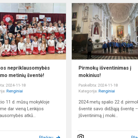
Lenkijos
nepriklausomybės
atkūrimo
metinių
šventė!
jos nepriklausomybės
Pirmokų išventinimas į
imo metinių šventė!
mokinius!
ta: 2024-11-18
Paskelbta: 2024-11-18
ija:
Renginiai
Kategorija:
Renginiai
čio 11 d. mūsų mokykloje
2024 metų spalio 22 d. pirmo
me dar vieną Lenkijos
šventė savo didžiąją šventę 
lausomybės atkū...
Įšventinimą į moki...
Plačiau
Pla