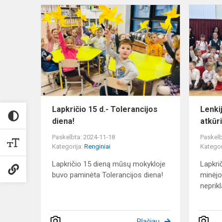
Lapkričio
15
d.-
Tolerancijos
diena!
Lapkričio 15 d.- Tolerancijos
Lenki
diena!
atkūr
Paskelbta: 2024-11-18
Paskelb
Kategorija:
Renginiai
Kategor
Lapkričio 15 dieną mūsų mokykloje
Lapkri
buvo paminėta Tolerancijos diena!
minėjo
neprik
Plačiau