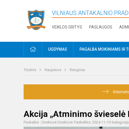
VILNIAUS ANTAKALNIO PRA
VEIKLOS SRITYS
PASLAUGOS
ADMI
PRADŽIA
UGDYMAS
PAGALBA MOKINIAMS IR 
Titulinis
Naujienos
Renginiai
Internet
Akcija „Atminimo švieselė
Paskelbė : Direktorė Direktorė
Paskelbta: 2024-11-19
Kategorija