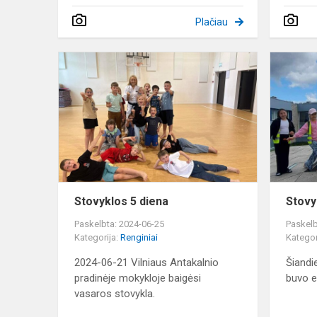
Plačiau
Stovyklos
5
diena
Stovyklos 5 diena
Stovy
Paskelbta: 2024-06-25
Paskelb
Kategorija:
Renginiai
Kategor
2024-06-21 Vilniaus Antakalnio
Šiandi
pradinėje mokykloje baigėsi
buvo e
vasaros stovykla.