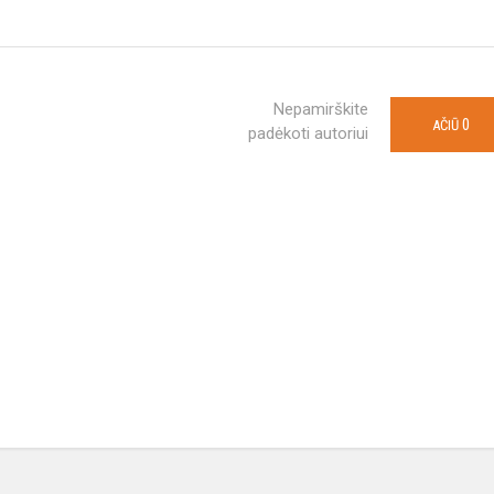
Nepamirškite
0
AČIŪ
padėkoti autoriui