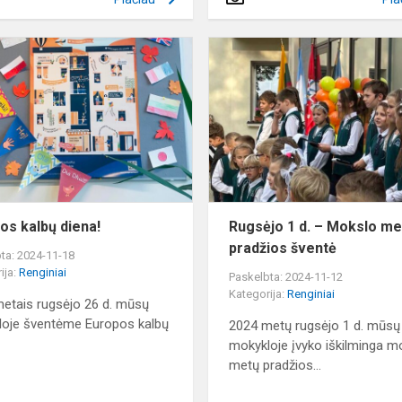
Europos
kalbų
diena!
os kalbų diena!
Rugsėjo 1 d. – Mokslo me
pradžios šventė
ta: 2024-11-18
ija:
Renginiai
Paskelbta: 2024-11-12
Kategorija:
Renginiai
etais rugsėjo 26 d. mūsų
oje šventėme Europos kalbų
2024 metų rugsėjo 1 d. mūsų
mokykloje įvyko iškilminga m
metų pradžios...