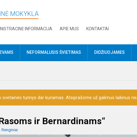
DINĖ MOKYKLA
NISTRACINĖ INFORMACIJA
APIE MUS
KONTAKTAI
TĖVAMS
NEFORMALUSIS ŠVIETIMAS
DIDŽIUOJAMĖS
o svetainės turinys dar kuriamas. Atsiprašome už galimus laikinus nea
 Rasoms ir Bernardinams“
:
Renginiai