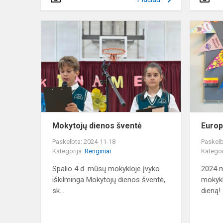
Mokytojų
dienos
šventė
Mokytojų dienos šventė
Europ
Paskelbta: 2024-11-18
Paskelb
Kategorija:
Renginiai
Kategor
Spalio 4 d. mūsų mokykloje įvyko
2024 m
iškilminga Mokytojų dienos šventė,
mokykl
sk...
dieną!