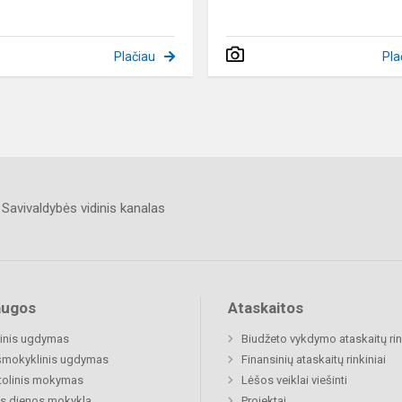
Plačiau
Pla
Savivaldybės vidinis kanalas
augos
Ataskaitos
inis ugdymas
Biudžeto vykdymo ataskaitų rin
šmokyklinis ugdymas
Finansinių ataskaitų rinkiniai
tolinis mokymas
Lėšos veiklai viešinti
s dienos mokykla
Projektai