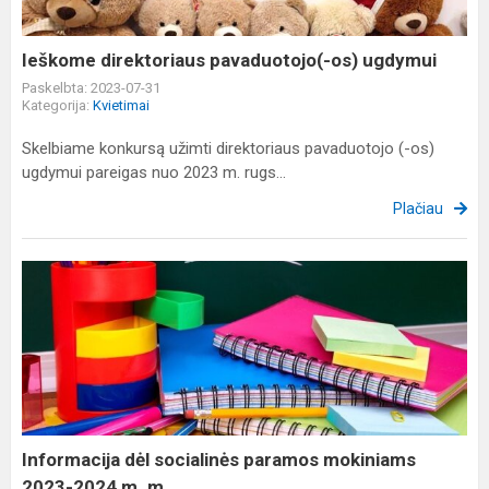
Ieškome direktoriaus pavaduotojo(-os) ugdymui
Paskelbta: 2023-07-31
Kategorija:
Kvietimai
Skelbiame konkursą užimti direktoriaus pavaduotojo (-os)
ugdymui pareigas nuo 2023 m. rugs...
Plačiau
Informacija
dėl
socialinės
paramos
mokiniams
2023-
2024
m.
Informacija dėl socialinės paramos mokiniams
m...
2023-2024 m. m...