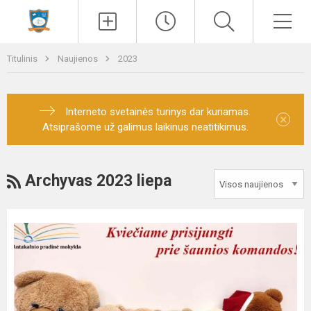
Paieška
Men
Titulinis
Naujienos
2023
Interneto svetainės turinys dar kuriamas.
×
Atsiprašome už galimus laikinus neatitikimus.
RSS
Archyvas 2023 liepa
Ieškome
direktoriaus
pavaduotojo(-
os)
ugdymui