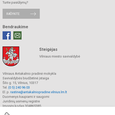
Turite pasiūlymų?
RAŠYKITE
Bendraukime
Steigėjas
Vilniaus miesto savivaldybė
Vilniaus Antakalnio pradinė mokykla
Savivaldybės biudžetinė įstaiga
Šilo g. 15, Vilnius, 10317
Tel.
(0 5) 240 96 03
El. p.
rastine@antakalniopradine.vilnius.lm.lt
Duomenys kaupiami ir saugomi
Juridinių asmenų registre
Įmonės kodas 304865385