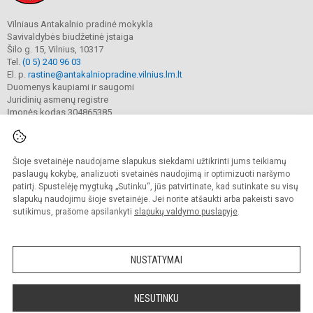
Vilniaus Antakalnio pradinė mokykla
Savivaldybės biudžetinė įstaiga
Šilo g. 15, Vilnius, 10317
Tel.
(0 5) 240 96 03
El. p.
rastine@antakalniopradine.vilnius.lm.lt
Duomenys kaupiami ir saugomi
Juridinių asmenų registre
Įmonės kodas 304865385
Šioje svetainėje naudojame slapukus siekdami užtikrinti jums teikiamų
© 2023. Vilniaus Antakalnio pradinė mokykla. Visos teisės saugomos.
Kopijuoti turinį be raštiško gimnazijos sutikimo griežtai draudžiama.
paslaugų kokybę, analizuoti svetainės naudojimą ir optimizuoti naršymo
patirtį. Spustelėję mygtuką „Sutinku“, jūs patvirtinate, kad sutinkate su visų
Prieinamumo paraiška
Slapukų valdymas
slapukų naudojimu šioje svetainėje. Jei norite atšaukti arba pakeisti savo
sutikimus, prašome apsilankyti
slapukų valdymo puslapyje
.
Sumanus būdas atnaujinti
mokyklos interneto
svetainę
NUSTATYMAI
NESUTINKU