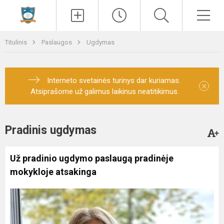
Paieška
Men
Titulinis
Paslaugos
Ugdymas
Interneto svetainės turinys dar kuriamas.
×
Atsiprašome už galimus laikinus neatitikimus.
Pradinis ugdymas
Už pradinio ugdymo paslaugą pradinėje
mokykloje atsakinga