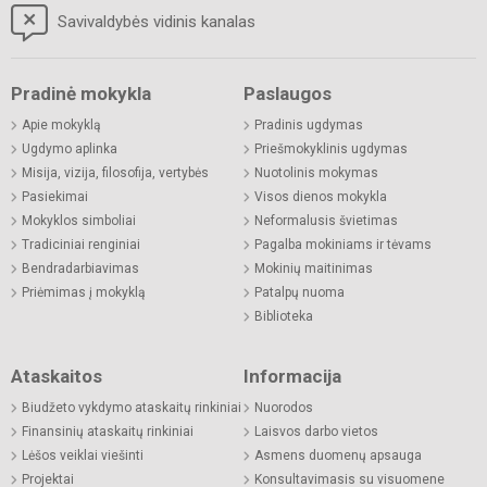
Savivaldybės vidinis kanalas
Pradinė mokykla
Paslaugos
Apie mokyklą
Pradinis ugdymas
Ugdymo aplinka
Priešmokyklinis ugdymas
Misija, vizija, filosofija, vertybės
Nuotolinis mokymas
Pasiekimai
Visos dienos mokykla
Mokyklos simboliai
Neformalusis švietimas
Tradiciniai renginiai
Pagalba mokiniams ir tėvams
Bendradarbiavimas
Mokinių maitinimas
Priėmimas į mokyklą
Patalpų nuoma
Biblioteka
Ataskaitos
Informacija
Biudžeto vykdymo ataskaitų rinkiniai
Nuorodos
Finansinių ataskaitų rinkiniai
Laisvos darbo vietos
Lėšos veiklai viešinti
Asmens duomenų apsauga
Projektai
Konsultavimasis su visuomene