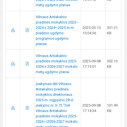
metų ugdymo planas
Vilniaus Antakalnio
pradinės mokyklos 2023–
2024 ir 2024–2025 m.m.
2025-05-15
301.31
pradinio ugdymo
15:04:36
KB
programos ugdymo
planas
Vilniaus Antakalnio
pradinės mokyklos 2025-
2025-09-08
302.13
2026 ir 2026-2027 mokslo
17:15:01
KB
metų ugdymo planai
Įsakymas dėl Vilniaus
Antakalnio pradinės
mokyklos direktoriaus
2025 m. rugpjūčio 28 d.
įsakymo nr. V-72 "Dėl
2025-09-08
101.99
Vilniaus Antakalnio
17:14:34
KB
pradinės mokyklos 2025-
2026 i r2026-2027 mokslo
metų ugdymo planų