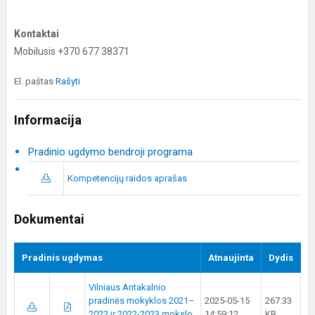
Kontaktai
Mobilusis +370 677 38371
El. paštas
Rašyti
Informacija
Pradinio ugdymo bendroji programa
Kompetencijų raidos aprašas
Dokumentai
Pradinis ugdymas
Atnaujinta
Dydis
Vilniaus Antakalnio
pradinės mokyklos 2021–
2025-05-15
267.33
2022 ir 2022-2023 mokslo
14:59:12
KB