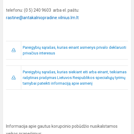
telefonu: (0 5) 240 9603 arba el. paštu:
rastine@antakalniopradine.vilnius.lm.lt
Pareigybių sąrašas, kurias einant asmenys privalo deklaruoti
privačius interesus
Pareigybių sąrašas, kurias siekiant eiti arba einant, teikiamas
rašytinas prašymas Lietuvos Respublikos specialiųjų tyrimų
tarnybai pateikti informaciją apie asmenį
Informacija apie gautus korupcinio pobūdžio nusikalstamos
veikos pranešimus: