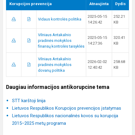
Korupcijos prevencija
Atnaujinta
Dydis
2025-05-15
252.21
Vidaus kontrolės politika
14:26:42
KB
Vilniaus Antakalnio
2025-05-15
320.41
pradinės mokyklos
14:27:36
KB
finansų kontrolės taisyklės
Vilniaus Antakalnio
2026-02-02
258.68
pradinės mokyklos
12:40:42
KB
dovanų politika
Daugiau informacijos antikorupcine tema
STT karštoji linija
Lietuvos Respublikos Korupcijos prevencijos įstatymas
Lietuvos Respublikos nacionalinės kovos su korupcija
2015–2025 metų programa