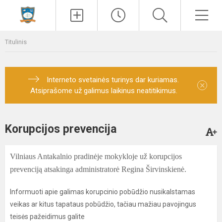
Paieška
Men
Titulinis
Interneto svetainės turinys dar kuriamas.
×
Atsiprašome už galimus laikinus neatitikimus.
Korupcijos prevencija
Vilniaus Antakalnio pradinėje mokykloje už korupcijos
prevenciją atsakinga administratorė Regina Širvinskienė.
Informuoti apie galimas korupcinio pobūdžio nusikalstamas
veikas ar kitus tapataus pobūdžio, tačiau mažiau pavojingus
teisės pažeidimus galite