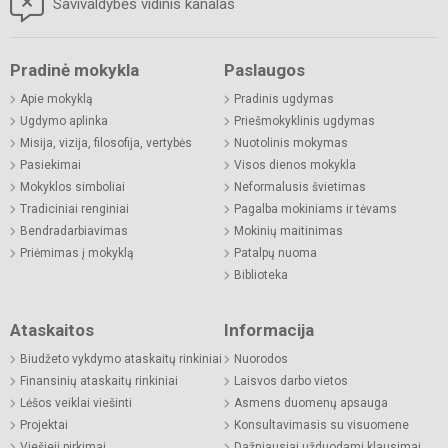
Savivaldybės vidinis kanalas
Pradinė mokykla
Paslaugos
Apie mokyklą
Pradinis ugdymas
Ugdymo aplinka
Priešmokyklinis ugdymas
Misija, vizija, filosofija, vertybės
Nuotolinis mokymas
Pasiekimai
Visos dienos mokykla
Mokyklos simboliai
Neformalusis švietimas
Tradiciniai renginiai
Pagalba mokiniams ir tėvams
Bendradarbiavimas
Mokinių maitinimas
Priėmimas į mokyklą
Patalpų nuoma
Biblioteka
Ataskaitos
Informacija
Biudžeto vykdymo ataskaitų rinkiniai
Nuorodos
Finansinių ataskaitų rinkiniai
Laisvos darbo vietos
Lėšos veiklai viešinti
Asmens duomenų apsauga
Projektai
Konsultavimasis su visuomene
Viešieji pirkimai
Dažniausiai užduodami klausimai