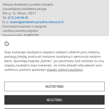
Vilniaus Antakalnio pradinė mokykla
Savivaldybės biudžetinė įstaiga
Šilo g. 15, Vilnius, 10317
Tel.
(0 5) 240 96 03
El. p.
rastine@antakalniopradine.vilnius.lm.lt
Duomenys kaupiami ir saugomi
Juridinių asmenų registre
Įmonės kodas 304865385
Šioje svetainėje naudojame slapukus siekdami užtikrinti jums teikiamų
© 2023. Vilniaus Antakalnio pradinė mokykla. Visos teisės saugomos.
Kopijuoti turinį be raštiško gimnazijos sutikimo griežtai draudžiama.
paslaugų kokybę, analizuoti svetainės naudojimą ir optimizuoti naršymo
patirtį. Spustelėję mygtuką „Sutinku“, jūs patvirtinate, kad sutinkate su visų
Prieinamumo paraiška
Slapukų valdymas
slapukų naudojimu šioje svetainėje. Jei norite atšaukti arba pakeisti savo
sutikimus, prašome apsilankyti
slapukų valdymo puslapyje
.
Sumanus būdas atnaujinti
mokyklos interneto
svetainę
NUSTATYMAI
NESUTINKU