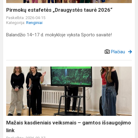
Pirmokų estafetės „Draugystės taurė 2026“
Paskelbta: 2026-04-15
Kategorija:
Renginiai
Balandžio 14–17 d. mokykloje vyksta Sporto savaitė!
Plačiau
Mažais
kasdieniais
veiksmais
–
gamtos
išsaugojimo
link
Mažais kasdieniais veiksmais – gamtos išsaugojimo
link