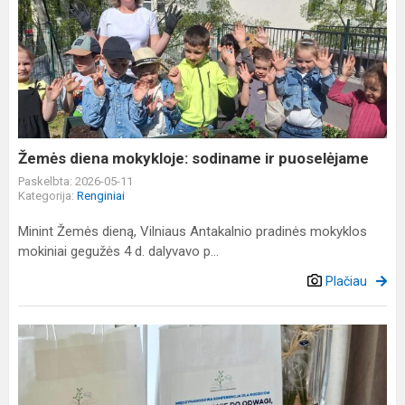
Žemės
diena
mokykloje:
sodiname
ir
puoselėjame
Žemės diena mokykloje: sodiname ir puoselėjame
Paskelbta: 2026-05-11
Kategorija:
Renginiai
Minint Žemės dieną, Vilniaus Antakalnio pradinės mokyklos
mokiniai gegužės 4 d. dalyvavo p...
Plačiau
Tarptautinė
konferencija
tėvams
,,UGDOME