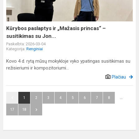
princas“
–
susitikimas
su
Kūrybos paslaptys ir „Mažasis princas“ –
Jon...
susitikimas su Jon...
Paskelbta: 2026-03-04
Kategorija:
Renginiai
Kovo 4 d. rytą mūsų mokykloje vyko ypatingas susitikimas su
režisieriumi ir kompozitoriumi...
Plačiau
1
2
3
4
5
6
7
8
...
17
18