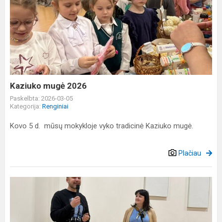
Kaziuko
mugė
2026
Kaziuko mugė 2026
Paskelbta: 2026-03-05
Kategorija:
Renginiai
Kovo 5 d. mūsų mokykloje vyko tradicinė Kaziuko mugė.
Plačiau
Kūrybos
paslaptys
ir
„Mažasis