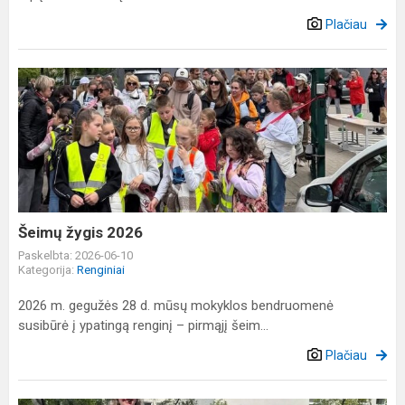
Plačiau
Šeimų
žygis
2026
Šeimų žygis 2026
Paskelbta: 2026-06-10
Kategorija:
Renginiai
2026 m. gegužės 28 d. mūsų mokyklos bendruomenė
susibūrė į ypatingą renginį – pirmąjį šeim...
Plačiau