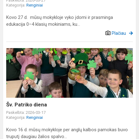
Paskelbta: 2026-03-27
Kategorija:
Renginiai
Kovo 27 d. mūsų mokykloje vyko įdomi ir prasminga
edukacija 0–4 klasių mokiniams, ku...
Plačiau
Šv.
Patriko
diena
Šv. Patriko diena
Paskelbta: 2026-03-17
Kategorija:
Renginiai
Kovo 16 d. mūsų mokykloje per anglų kalbos pamokas buvo
truputį daugiau žalios spalvo...