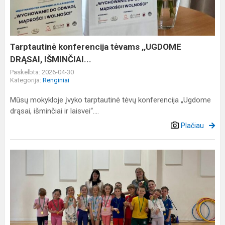
DRĄSAI,
IŠMINČIAI...
Tarptautinė konferencija tėvams ,,UGDOME
DRĄSAI, IŠMINČIAI...
Paskelbta: 2026-04-30
Kategorija:
Renginiai
Mūsų mokykloje įvyko tarptautinė tėvų konferencija „Ugdome
drąsai, išminčiai ir laisvei“....
Plačiau
Pirmokų
estafetės
„Draugystės
taurė
2026“