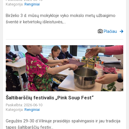
Kategorija:
Renginiai
Birželio 3 d. mūsų mokykloje vyko mokslo metų užbaigimo
šventė ir ketvirtokų išleistuvės,...
Plačiau
Šaltibarščių
festivalis
„Pink
Soup
Fest“
Šaltibarščių festivalis „Pink Soup Fest“
Paskelbta: 2026-06-10
Kategorija:
Renginiai
Gegužės 29-30 d.Vilniuje prasidėjo spalvingasis ir jau tradicija
tapęs šaltibarščių festiv...