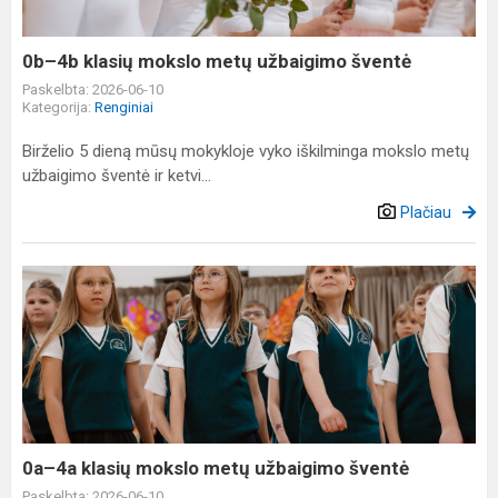
užbaigimo
šventė
0b–4b klasių mokslo metų užbaigimo šventė
Paskelbta: 2026-06-10
Kategorija:
Renginiai
Birželio 5 dieną mūsų mokykloje vyko iškilminga mokslo metų
užbaigimo šventė ir ketvi...
Plačiau
0a–
4a
klasių
mokslo
metų
užbaigimo
šventė
0a–4a klasių mokslo metų užbaigimo šventė
Paskelbta: 2026-06-10