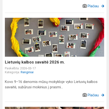
Plačiau
Lietuvių
kalbos
savaitė
2026
m.
Lietuvių kalbos savaitė 2026 m.
Paskelbta: 2026-03-17
Kategorija:
Renginiai
Kovo 9–16 dienomis mūsų mokykloje vyko Lietuvių kalbos
savaitė, subūrusi mokinius į prasmi...
Plačiau