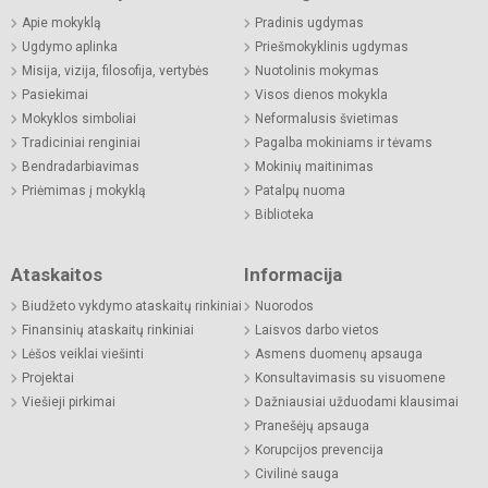
Apie mokyklą
Pradinis ugdymas
Ugdymo aplinka
Priešmokyklinis ugdymas
Misija, vizija, filosofija, vertybės
Nuotolinis mokymas
Pasiekimai
Visos dienos mokykla
Mokyklos simboliai
Neformalusis švietimas
Tradiciniai renginiai
Pagalba mokiniams ir tėvams
Bendradarbiavimas
Mokinių maitinimas
Priėmimas į mokyklą
Patalpų nuoma
Biblioteka
Ataskaitos
Informacija
Biudžeto vykdymo ataskaitų rinkiniai
Nuorodos
Finansinių ataskaitų rinkiniai
Laisvos darbo vietos
Lėšos veiklai viešinti
Asmens duomenų apsauga
Projektai
Konsultavimasis su visuomene
Viešieji pirkimai
Dažniausiai užduodami klausimai
Pranešėjų apsauga
Korupcijos prevencija
Civilinė sauga