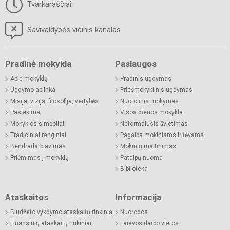
Tvarkaraščiai
Savivaldybės vidinis kanalas
Pradinė mokykla
Paslaugos
Apie mokyklą
Pradinis ugdymas
Ugdymo aplinka
Priešmokyklinis ugdymas
Misija, vizija, filosofija, vertybės
Nuotolinis mokymas
Pasiekimai
Visos dienos mokykla
Mokyklos simboliai
Neformalusis švietimas
Tradiciniai renginiai
Pagalba mokiniams ir tėvams
Bendradarbiavimas
Mokinių maitinimas
Priėmimas į mokyklą
Patalpų nuoma
Biblioteka
Ataskaitos
Informacija
Biudžeto vykdymo ataskaitų rinkiniai
Nuorodos
Finansinių ataskaitų rinkiniai
Laisvos darbo vietos