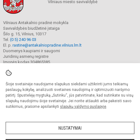
Vilniaus miesto savivaldybė
Vilniaus Antakalnio pradinė mokykla
Savivaldybės biudžetinė įstaiga
Šilo g. 15, Vilnius, 10317
Tel.
(0 5) 240 96 03
El. p.
rastine@antakalniopradine.vilnius.lm.lt
Duomenys kaupiami ir saugomi
Juridinių asmenų registre
Įmonės kodas 304865385
Šioje svetainėje naudojame slapukus siekdami užtikrinti jums teikiamų
© 2023. Vilniaus Antakalnio pradinė mokykla. Visos teisės saugomos.
Kopijuoti turinį be raštiško gimnazijos sutikimo griežtai draudžiama.
paslaugų kokybę, analizuoti svetainės naudojimą ir optimizuoti naršymo
patirtį. Spustelėję mygtuką „Sutinku“, jūs patvirtinate, kad sutinkate su visų
Prieinamumo paraiška
Slapukų valdymas
slapukų naudojimu šioje svetainėje. Jei norite atšaukti arba pakeisti savo
sutikimus, prašome apsilankyti
slapukų valdymo puslapyje
.
Sumanus būdas atnaujinti
mokyklos interneto
svetainę
NUSTATYMAI