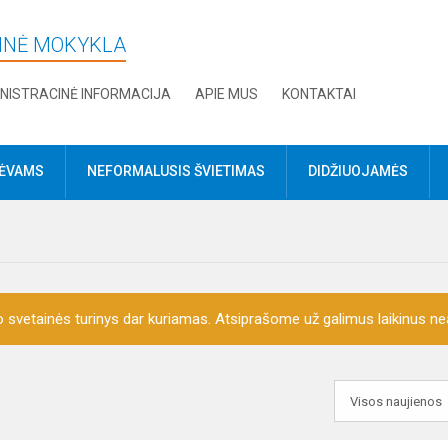
DINĖ MOKYKLA
NISTRACINĖ INFORMACIJA
APIE MUS
KONTAKTAI
TĖVAMS
NEFORMALUSIS ŠVIETIMAS
DIDŽIUOJAMĖS
o svetainės turinys dar kuriamas. Atsiprašome už galimus laikinus nea