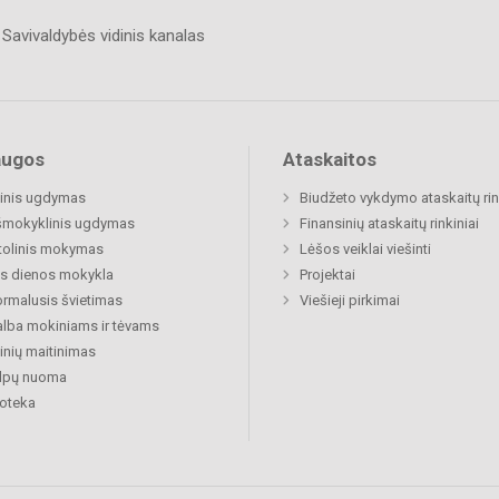
Savivaldybės vidinis kanalas
augos
Ataskaitos
inis ugdymas
Biudžeto vykdymo ataskaitų rin
šmokyklinis ugdymas
Finansinių ataskaitų rinkiniai
tolinis mokymas
Lėšos veiklai viešinti
s dienos mokykla
Projektai
rmalusis švietimas
Viešieji pirkimai
lba mokiniams ir tėvams
nių maitinimas
alpų nuoma
ioteka