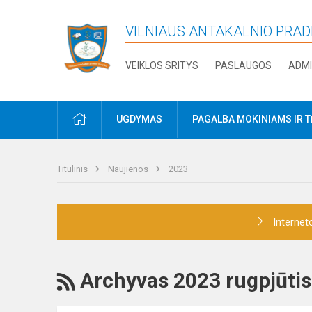
VILNIAUS ANTAKALNIO PRA
VEIKLOS SRITYS
PASLAUGOS
ADMI
PRADŽIA
UGDYMAS
PAGALBA MOKINIAMS IR 
Titulinis
Naujienos
2023
Internet
RSS
Archyvas 2023 rugpjūtis