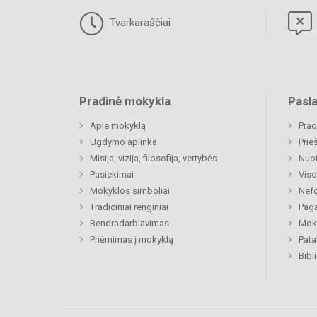
Tvarkaraščiai
Pradinė mokykla
Pasl
Apie mokyklą
Prad
Ugdymo aplinka
Prie
Misija, vizija, filosofija, vertybės
Nuo
Pasiekimai
Viso
Mokyklos simboliai
Nefo
Tradiciniai renginiai
Paga
Bendradarbiavimas
Moki
Priėmimas į mokyklą
Pat
Bibl