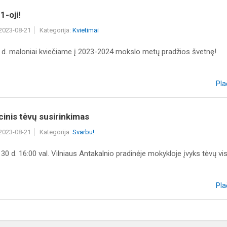
1-oji!
 2023-08-21
Kategorija:
Kvietimai
 d. maloniai kviečiame į 2023-2024 mokslo metų pradžios švetnę!
Pla
inis tėvų susirinkimas
 2023-08-21
Kategorija:
Svarbu!
30 d. 16:00 val. Vilniaus Antakalnio pradinėje mokykloje įvyks tėvų vi
Pla