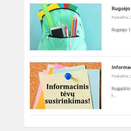
Rugsėjo
Rugsėjo 
1-
Paskelbta:
oji!
Rugsėjo 1
Informacinis
Informac
tėvų
Paskelbta:
susirinkimas
Rugpjūčio 
i...