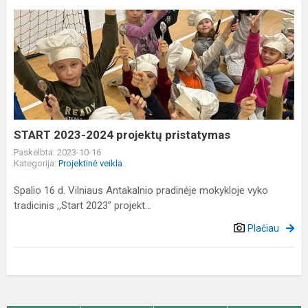
START
2023-
2024
projektų
pristatymas
START 2023-2024 projektų pristatymas
Paskelbta: 2023-10-16
Kategorija:
Projektinė veikla
Spalio 16 d. Vilniaus Antakalnio pradinėje mokykloje vyko
tradicinis ,,Start 2023” projekt...
Plačiau