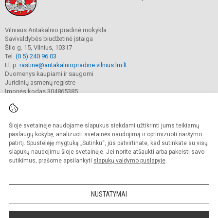
Vilniaus Antakalnio pradinė mokykla
Savivaldybės biudžetinė įstaiga
Šilo g. 15, Vilnius, 10317
Tel.
(0 5) 240 96 03
El. p.
rastine@antakalniopradine.vilnius.lm.lt
Duomenys kaupiami ir saugomi
Juridinių asmenų registre
Įmonės kodas 304865385
Šioje svetainėje naudojame slapukus siekdami užtikrinti jums teikiamų
© 2023. Vilniaus Antakalnio pradinė mokykla. Visos teisės saugomos.
Kopijuoti turinį be raštiško gimnazijos sutikimo griežtai draudžiama.
paslaugų kokybę, analizuoti svetainės naudojimą ir optimizuoti naršymo
patirtį. Spustelėję mygtuką „Sutinku“, jūs patvirtinate, kad sutinkate su visų
Prieinamumo paraiška
Slapukų valdymas
slapukų naudojimu šioje svetainėje. Jei norite atšaukti arba pakeisti savo
sutikimus, prašome apsilankyti
slapukų valdymo puslapyje
.
Sumanus būdas atnaujinti
mokyklos interneto
svetainę
NUSTATYMAI