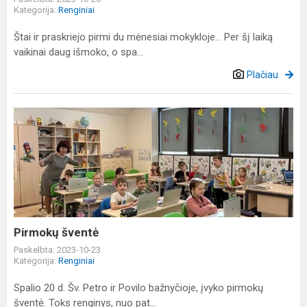
Kategorija:
Renginiai
Štai ir praskriejo pirmi du mėnesiai mokykloje... Per šį laiką
vaikinai daug išmoko, o spa...
Plačiau
Pirmokų
šventė
Pirmokų šventė
Paskelbta: 2023-10-23
Kategorija:
Renginiai
Spalio 20 d. Šv. Petro ir Povilo bažnyčioje, įvyko pirmokų
šventė. Toks renginys, nuo pat...