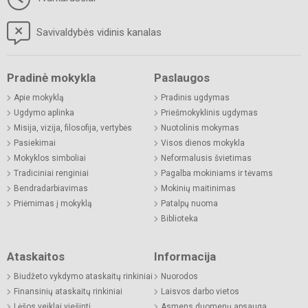
Savivaldybės vidinis kanalas
Pradinė mokykla
Paslaugos
Apie mokyklą
Pradinis ugdymas
Ugdymo aplinka
Priešmokyklinis ugdymas
Misija, vizija, filosofija, vertybės
Nuotolinis mokymas
Pasiekimai
Visos dienos mokykla
Mokyklos simboliai
Neformalusis švietimas
Tradiciniai renginiai
Pagalba mokiniams ir tėvams
Bendradarbiavimas
Mokinių maitinimas
Priėmimas į mokyklą
Patalpų nuoma
Biblioteka
Ataskaitos
Informacija
Biudžeto vykdymo ataskaitų rinkiniai
Nuorodos
Finansinių ataskaitų rinkiniai
Laisvos darbo vietos
Lėšos veiklai viešinti
Asmens duomenų apsauga