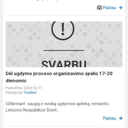
Plačiau
Dėl
ugdymo
proceso
organizavimo
spalio
17-
20
dienomis
Dėl ugdymo proceso organizavimo spalio 17-20
dienomis
Paskelbta: 2023-10-17
Kategorija:
Svarbu!
Užtikrinant saugią ir sveiką ugdymosi aplinką, remiantis
Lietuvos Respublikos Švieti...
Plačiau