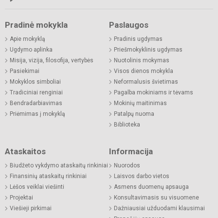
Pradinė mokykla
Paslaugos
Apie mokyklą
Pradinis ugdymas
Ugdymo aplinka
Priešmokyklinis ugdymas
Misija, vizija, filosofija, vertybės
Nuotolinis mokymas
Pasiekimai
Visos dienos mokykla
Mokyklos simboliai
Neformalusis švietimas
Tradiciniai renginiai
Pagalba mokiniams ir tėvams
Bendradarbiavimas
Mokinių maitinimas
Priėmimas į mokyklą
Patalpų nuoma
Biblioteka
Ataskaitos
Informacija
Biudžeto vykdymo ataskaitų rinkiniai
Nuorodos
Finansinių ataskaitų rinkiniai
Laisvos darbo vietos
Lėšos veiklai viešinti
Asmens duomenų apsauga
Projektai
Konsultavimasis su visuomene
Viešieji pirkimai
Dažniausiai užduodami klausimai