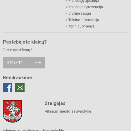
Pranešėjų apsauga
Korupcijos prevencija
Civilinė sauga
Teisinė informacija
Atviri duomenys
Pastebėjote klaidų?
Turite pasiūlymų?
RAŠYKITE
Bendraukime
Steigėjas
Vilniaus miesto savivaldybė
Vilniaus Antakalnio pradinė mokykla