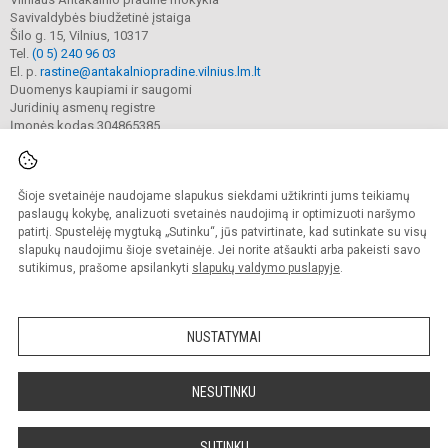
Savivaldybės biudžetinė įstaiga
Šilo g. 15, Vilnius, 10317
Tel.
(0 5) 240 96 03
El. p.
rastine@antakalniopradine.vilnius.lm.lt
Duomenys kaupiami ir saugomi
Juridinių asmenų registre
Įmonės kodas 304865385
Šioje svetainėje naudojame slapukus siekdami užtikrinti jums teikiamų
© 2023. Vilniaus Antakalnio pradinė mokykla. Visos teisės saugomos.
Kopijuoti turinį be raštiško gimnazijos sutikimo griežtai draudžiama.
paslaugų kokybę, analizuoti svetainės naudojimą ir optimizuoti naršymo
patirtį. Spustelėję mygtuką „Sutinku“, jūs patvirtinate, kad sutinkate su visų
Prieinamumo paraiška
Slapukų valdymas
slapukų naudojimu šioje svetainėje. Jei norite atšaukti arba pakeisti savo
sutikimus, prašome apsilankyti
slapukų valdymo puslapyje
.
Sumanus būdas atnaujinti
mokyklos interneto
svetainę
NUSTATYMAI
NESUTINKU
SUTINKU