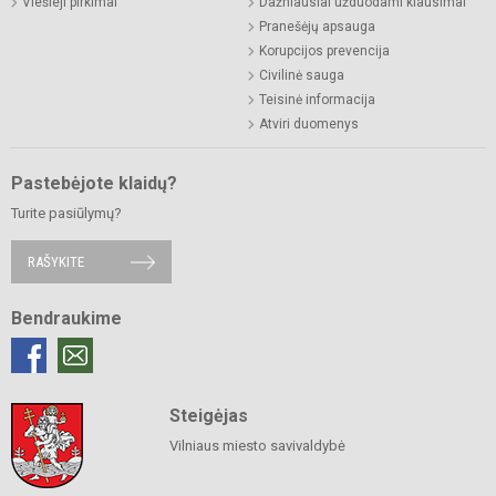
Viešieji pirkimai
Dažniausiai užduodami klausimai
Pranešėjų apsauga
Korupcijos prevencija
Civilinė sauga
Teisinė informacija
Atviri duomenys
Pastebėjote klaidų?
Turite pasiūlymų?
RAŠYKITE
Bendraukime
Steigėjas
Vilniaus miesto savivaldybė