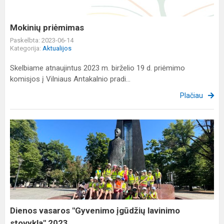
Mokinių priėmimas
Paskelbta: 2023-06-14
Kategorija:
Aktualijos
Skelbiame atnaujintus 2023 m. birželio 19 d. priėmimo
komisjos į Vilniaus Antakalnio pradi...
Plačiau
Dienos
vasaros
"Gyvenimo
įgūdžių
lavinimo
stovykla"
2023
Dienos vasaros "Gyvenimo įgūdžių lavinimo
stovykla" 2023