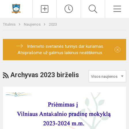
Paieška
Men
Titulinis
Naujienos
2023
Interneto svetainės turinys dar kuriamas.
×
Atsiprašome už galimus laikinus neatitikimus.
RSS
Archyvas 2023 birželis
Mokinių
priėmimas