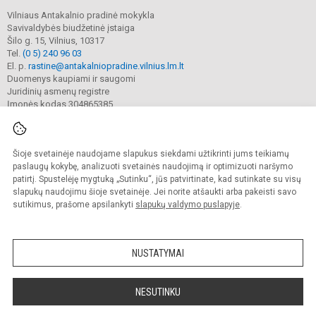
Vilniaus Antakalnio pradinė mokykla
Savivaldybės biudžetinė įstaiga
Šilo g. 15, Vilnius, 10317
Tel.
(0 5) 240 96 03
El. p.
rastine@antakalniopradine.vilnius.lm.lt
Duomenys kaupiami ir saugomi
Juridinių asmenų registre
Įmonės kodas 304865385
Šioje svetainėje naudojame slapukus siekdami užtikrinti jums teikiamų
© 2023. Vilniaus Antakalnio pradinė mokykla. Visos teisės saugomos.
Kopijuoti turinį be raštiško gimnazijos sutikimo griežtai draudžiama.
paslaugų kokybę, analizuoti svetainės naudojimą ir optimizuoti naršymo
patirtį. Spustelėję mygtuką „Sutinku“, jūs patvirtinate, kad sutinkate su visų
Prieinamumo paraiška
Slapukų valdymas
slapukų naudojimu šioje svetainėje. Jei norite atšaukti arba pakeisti savo
sutikimus, prašome apsilankyti
slapukų valdymo puslapyje
.
Sumanus būdas atnaujinti
mokyklos interneto
svetainę
NUSTATYMAI
NESUTINKU