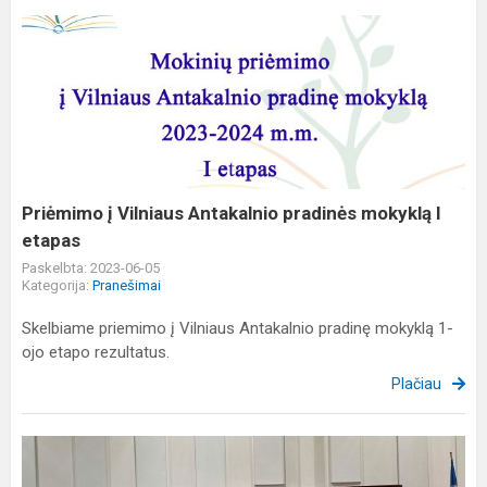
Priėmimo
į
Vilniaus
Antakalnio
pradinės
mokyklą
I
etapas
Priėmimo į Vilniaus Antakalnio pradinės mokyklą I
etapas
Paskelbta: 2023-06-05
Kategorija:
Pranešimai
Skelbiame priemimo į Vilniaus Antakalnio pradinę mokyklą 1-
ojo etapo rezultatus.
Plačiau
Konferencija
"Vaiko