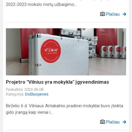
2022-2023 mokslo metų užbaigimo...
Plačiau
Projetro
"Vilnius
yra
mokykla"
įgyvendinimas
Projetro "Vilnius yra mokykla" įgyvendinimas
Paskelbta: 2023-06-08
Kategorija:
Didžiuojamės
Birželio 6 d. Vilniaus Antakalnio pradinei mokyklai buvo įteikta
gido įrangą kaip vienai i...
Plačiau