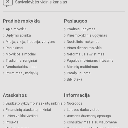
Savivaldybės vidinis kanalas
Pradinė mokykla
Paslaugos
Apie mokyklą
Pradinis ugdymas
Ugdymo aplinka
Priešmokyklinis ugdymas
Misija, vizija, filosofija, vertybės
Nuotolinis mokymas
Pasiekimai
Visos dienos mokykla
Mokyklos simboliai
Neformalusis švietimas
Tradiciniai renginiai
Pagalba mokiniams ir tėvams
Bendradarbiavimas
Mokinių maitinimas
Priėmimas į mokyklą
Patalpų nuoma
Biblioteka
Ataskaitos
Informacija
Biudžeto vykdymo ataskaitų rinkiniai
Nuorodos
Finansinių ataskaitų rinkiniai
Laisvos darbo vietos
Lėšos veiklai viešinti
Asmens duomenų apsauga
Projektai
Konsultavimasis su visuomene