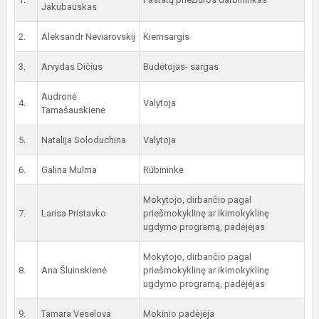
Jakubauskas
2.
Aleksandr Neviarovskij
Kiemsargis
3.
Arvydas Dičius
Budėtojas- sargas
Audronė
4.
Valytoja
Tamašauskienė
5.
Natalija Soloduchina
Valytoja
6.
Galina Mulma
Rūbininkė
Mokytojo, dirbančio pagal
7.
Larisa Pristavko
priešmokyklinę ar ikimokyklinę
ugdymo programą, padėjėjas
Mokytojo, dirbančio pagal
8.
Ana Šluinskienė
priešmokyklinę ar ikimokyklinę
ugdymo programą, padėjėjas
9.
Tamara Veselova
Mokinio padėjėja