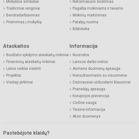
Mokyklos simboliai
Neformalusis švietimas
Tradiciniai renginiai
Pagalba mokiniams ir tėvams
Bendradarbiavimas
Mokinių maitinimas
Priėmimas į mokyklą
Patalpų nuoma
Biblioteka
Ataskaitos
Informacija
Biudžeto vykdymo ataskaitų rinkiniai
Nuorodos
Finansinių ataskaitų rinkiniai
Laisvos darbo vietos
Lėšos veiklai viešinti
Asmens duomenų apsauga
Projektai
Konsultavimasis su visuomene
Viešieji pirkimai
Dažniausiai užduodami klausimai
Pranešėjų apsauga
Korupcijos prevencija
Civilinė sauga
Teisinė informacija
Atviri duomenys
Pastebėjote klaidų?