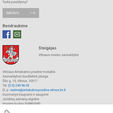
Turite pasiūlymų?
RAŠYKITE
Bendraukime
Steigėjas
Vilniaus miesto savivaldybė
Vilniaus Antakalnio pradinė mokykla
Savivaldybės biudžetinė įstaiga
Šilo g. 15, Vilnius, 10317
Tel.
(0 5) 240 96 03
El. p.
rastine@antakalniopradine.vilnius.lm.lt
Duomenys kaupiami ir saugomi
Juridinių asmenų registre
Įmonės kodas 304865385