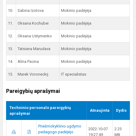
10.
Sabina Izotova
Mokinio padėjėja
11.
Oksana Kochubei
Mokinio padėjėja
12.
Oksana Ustymenko
Mokinio padėjėja
13.
Tatsiana Marudava
Mokinio padėjėja
14.
Alina Pacina
Mokinio padėjėja
15.
Marek Voroneckij
IT specialistas
Pareigybių aprašymai
Techninio personalo pareigybių
Atnaujinta
Dydis
aprašymai
Priešmokyklinio ugdymo
2022-10-07
2.23
pedagogo padėjėjo
19:27:49
MB