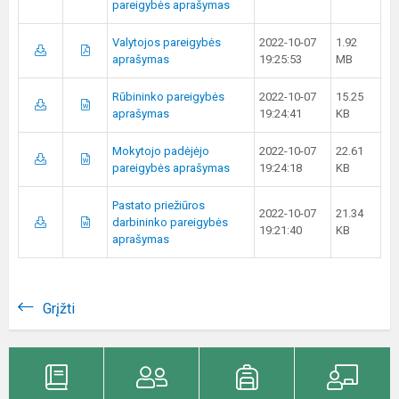
pareigybės aprašymas
Valytojos pareigybės
2022-10-07
1.92
aprašymas
19:25:53
MB
Rūbininko pareigybės
2022-10-07
15.25
aprašymas
19:24:41
KB
Mokytojo padėjėjo
2022-10-07
22.61
pareigybės aprašymas
19:24:18
KB
Pastato priežiūros
2022-10-07
21.34
darbininko pareigybės
19:21:40
KB
aprašymas
Grįžti