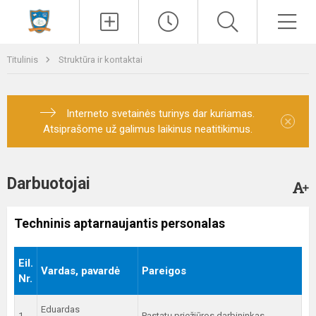
Paieška
Men
Titulinis
Struktūra ir kontaktai
Interneto svetainės turinys dar kuriamas.
×
Atsiprašome už galimus laikinus neatitikimus.
Darbuotojai
Techninis aptarnaujantis personalas
Eil.
Vardas, pavardė
Pareigos
Nr.
Eduardas
1.
Pastatų priežiūros darbininkas