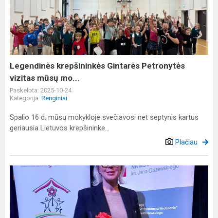
Gintarės
Petronytės
vizitas
mūsų
mo...
Legendinės krepšininkės Gintarės Petronytės
vizitas mūsų mo...
Paskelbta: 2025-10-24
Kategorija:
Renginiai
Spalio 16 d. mūsų mokykloje svečiavosi net septynis kartus
geriausia Lietuvos krepšininke...
Plačiau
Apdovanojimas
už
atsidavimą
ir
profesionalumą