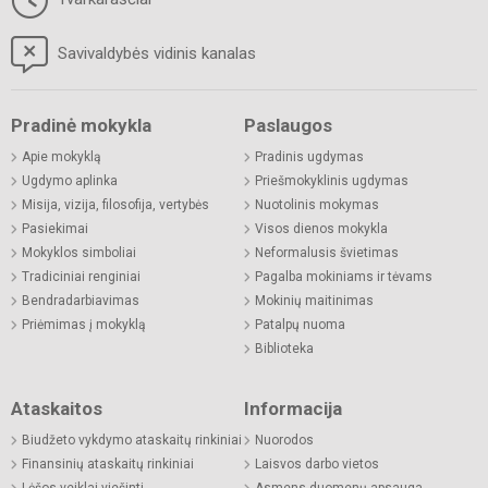
Savivaldybės vidinis kanalas
Pradinė mokykla
Paslaugos
Apie mokyklą
Pradinis ugdymas
Ugdymo aplinka
Priešmokyklinis ugdymas
Misija, vizija, filosofija, vertybės
Nuotolinis mokymas
Pasiekimai
Visos dienos mokykla
Mokyklos simboliai
Neformalusis švietimas
Tradiciniai renginiai
Pagalba mokiniams ir tėvams
Bendradarbiavimas
Mokinių maitinimas
Priėmimas į mokyklą
Patalpų nuoma
Biblioteka
Ataskaitos
Informacija
Biudžeto vykdymo ataskaitų rinkiniai
Nuorodos
Finansinių ataskaitų rinkiniai
Laisvos darbo vietos