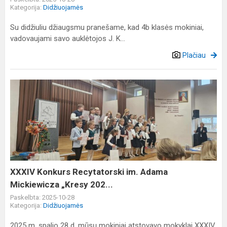
Kategorija:
Didžiuojamės
Su didžiuliu džiaugsmu pranešame, kad 4b klasės mokiniai,
vadovaujami savo auklėtojos J. K...
Plačiau
XXXIV
Konkurs
Recytatorski
im.
Adama
Mickiewicza
„Kresy
202...
XXXIV Konkurs Recytatorski im. Adama
Mickiewicza „Kresy 202...
Paskelbta: 2025-10-28
Kategorija:
Didžiuojamės
2025 m. spalio 28 d. mūsų mokiniai atstovavo mokyklai XXXIV