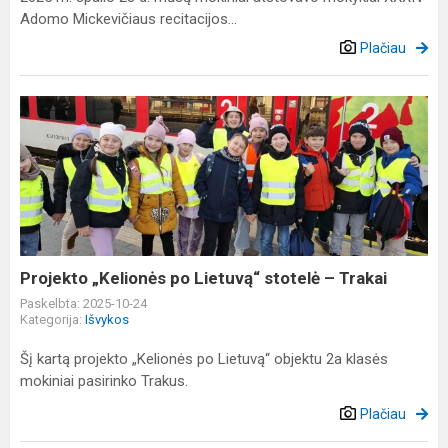
Adomo Mickevičiaus recitacijos...
Plačiau
Projekto
„Kelionės
po
Lietuvą“
stotelė
–
Trakai
Projekto „Kelionės po Lietuvą“ stotelė – Trakai
Paskelbta: 2025-10-24
Kategorija:
Išvykos
Šį kartą projekto „Kelionės po Lietuvą“ objektu 2a klasės
mokiniai pasirinko Trakus.
Plačiau