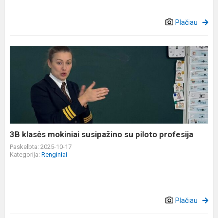
Plačiau
3B
klasės
mokiniai
susipažino
su
piloto
profesija
3B klasės mokiniai susipažino su piloto profesija
Paskelbta: 2025-10-17
Kategorija:
Renginiai
Plačiau