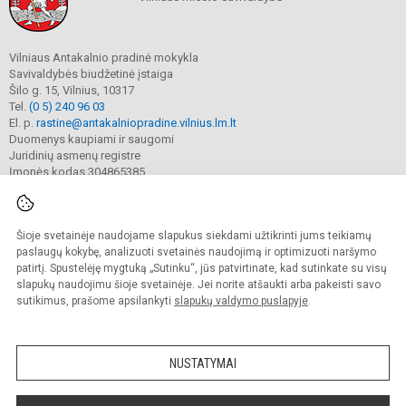
Vilniaus Antakalnio pradinė mokykla
Savivaldybės biudžetinė įstaiga
Šilo g. 15, Vilnius, 10317
Tel.
(0 5) 240 96 03
El. p.
rastine@antakalniopradine.vilnius.lm.lt
Duomenys kaupiami ir saugomi
Juridinių asmenų registre
Įmonės kodas 304865385
Šioje svetainėje naudojame slapukus siekdami užtikrinti jums teikiamų
© 2023. Vilniaus Antakalnio pradinė mokykla. Visos teisės saugomos.
Kopijuoti turinį be raštiško gimnazijos sutikimo griežtai draudžiama.
paslaugų kokybę, analizuoti svetainės naudojimą ir optimizuoti naršymo
patirtį. Spustelėję mygtuką „Sutinku“, jūs patvirtinate, kad sutinkate su visų
Prieinamumo paraiška
Slapukų valdymas
slapukų naudojimu šioje svetainėje. Jei norite atšaukti arba pakeisti savo
sutikimus, prašome apsilankyti
slapukų valdymo puslapyje
.
Sumanus būdas atnaujinti
mokyklos interneto
svetainę
NUSTATYMAI