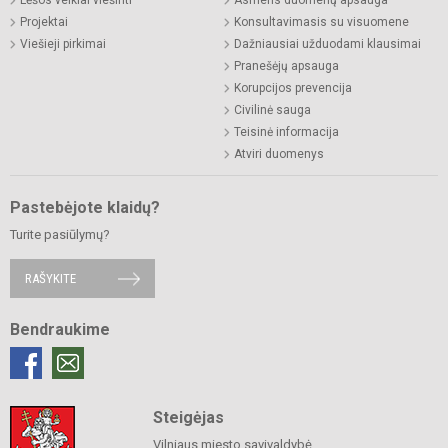
Lėšos veiklai viešinti
Asmens duomenų apsauga
Projektai
Konsultavimasis su visuomene
Viešieji pirkimai
Dažniausiai užduodami klausimai
Pranešėjų apsauga
Korupcijos prevencija
Civilinė sauga
Teisinė informacija
Atviri duomenys
Pastebėjote klaidų?
Turite pasiūlymų?
RAŠYKITE
Bendraukime
Steigėjas
Vilniaus miesto savivaldybė