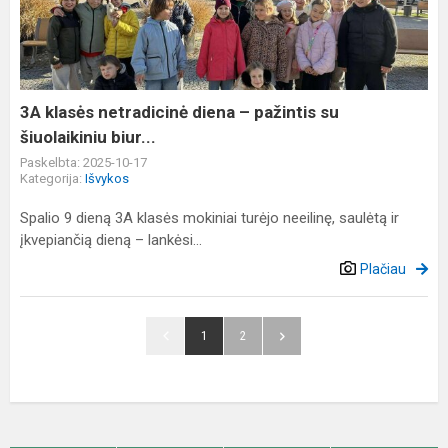
diena
–
pažintis
su
šiuolaikiniu
3A klasės netradicinė diena – pažintis su
biur...
šiuolaikiniu biur...
Paskelbta: 2025-10-17
Kategorija:
Išvykos
Spalio 9 dieną 3A klasės mokiniai turėjo neeilinę, saulėtą ir
įkvepiančią dieną – lankėsi...
Plačiau
1
2