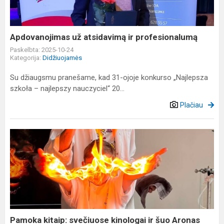
Apdovanojimas už atsidavimą ir profesionalumą
Paskelbta: 2025-10-24
Kategorija:
Didžiuojamės
Su džiaugsmu pranešame, kad 31-ojoje konkurso „Najlepsza
szkoła – najlepszy nauczyciel“ 20...
Plačiau
Pamoka
kitaip:
svečiuose
kinologai
ir
šuo
Aronas
Pamoka kitaip: svečiuose kinologai ir šuo Aronas