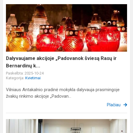
Dalyvaujame
akcijoje
„Padovanok
šviesą
Rasų
ir
Bernardinų
k...
Dalyvaujame akcijoje „Padovanok šviesą Rasų ir
Bernardinų k...
Paskelbta: 2025-10-24
Kategorija:
Kvietimai
Vilniaus Antakalnio pradinė mokykla dalyvauja prasmingoje
žvakių rinkimo akcijoje „Padovan...
Plačiau
Legendinės
krepšininkės