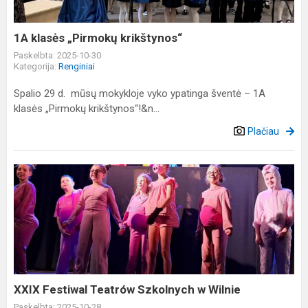
1A klasės „Pirmokų krikštynos“
Paskelbta: 2025-10-30
Kategorija:
Renginiai
Spalio 29 d. mūsų mokykloje vyko ypatinga šventė – 1A
klasės „Pirmokų krikštynos“!&n...
Plačiau
XXIX
Festiwal
Teatrów
Szkolnych
w
Wilnie
XXIX Festiwal Teatrów Szkolnych w Wilnie
Paskelbta: 2025-10-28