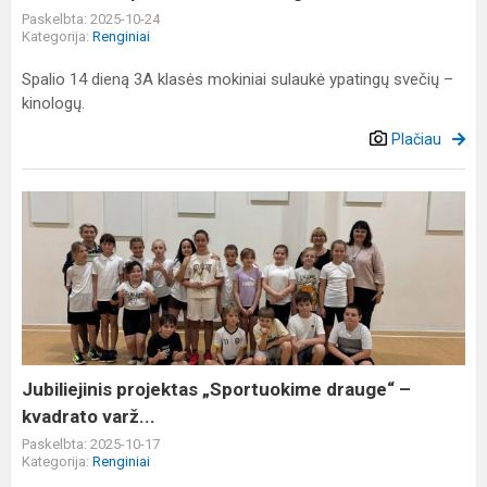
Paskelbta: 2025-10-24
Kategorija:
Renginiai
Spalio 14 dieną 3A klasės mokiniai sulaukė ypatingų svečių –
kinologų.
Plačiau
Jubiliejinis
projektas
„Sportuokime
drauge“
–
kvadrato
varž...
Jubiliejinis projektas „Sportuokime drauge“ –
kvadrato varž...
Paskelbta: 2025-10-17
Kategorija:
Renginiai