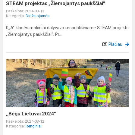
STEAM projektas „Žiemojantys paukščiai"
Paskelbta: 2024-03-13
Kategorija:
Didžiuojamės
0,,A'' klasės mokiniai dalyvavo respublikiniame STEAM projekte
„Žiemojantys paukščiai". Pr...
Plačiau
,,Bėgu
Lietuvai
2024”
,,Bėgu Lietuvai 2024”
Paskelbta: 2024-03-12
Kategorija:
Renginiai