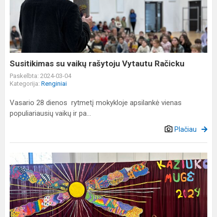
vaikų
rašytoju
Vytautu
Račicku
Susitikimas su vaikų rašytoju Vytautu Račicku
Paskelbta: 2024-03-04
Kategorija:
Renginiai
Vasario 28 dienos rytmetį mokykloje apsilankė vienas
populiariausių vaikų ir pa...
Plačiau
Pavasaris
į
mūsų
mokyklą
atkeliavo
kartu