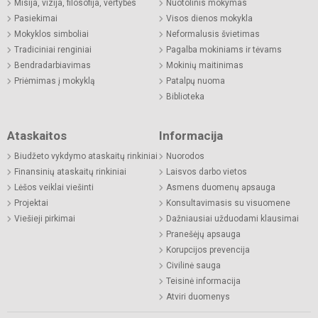
Misija, vizija, filosofija, vertybės
Nuotolinis mokymas
Pasiekimai
Visos dienos mokykla
Mokyklos simboliai
Neformalusis švietimas
Tradiciniai renginiai
Pagalba mokiniams ir tėvams
Bendradarbiavimas
Mokinių maitinimas
Priėmimas į mokyklą
Patalpų nuoma
Biblioteka
Ataskaitos
Informacija
Biudžeto vykdymo ataskaitų rinkiniai
Nuorodos
Finansinių ataskaitų rinkiniai
Laisvos darbo vietos
Lėšos veiklai viešinti
Asmens duomenų apsauga
Projektai
Konsultavimasis su visuomene
Viešieji pirkimai
Dažniausiai užduodami klausimai
Pranešėjų apsauga
Korupcijos prevencija
Civilinė sauga
Teisinė informacija
Atviri duomenys