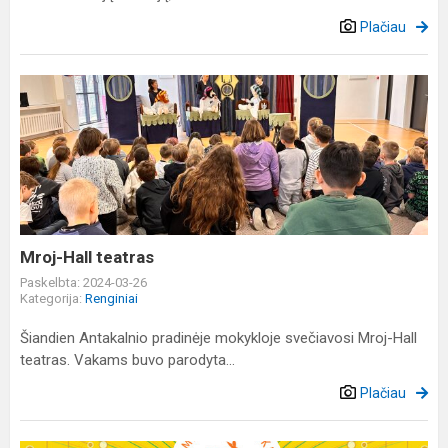
Plačiau
Mroj-
Hall
teatras
Mroj-Hall teatras
Paskelbta: 2024-03-26
Kategorija:
Renginiai
Šiandien Antakalnio pradinėje mokykloje svečiavosi Mroj-Hall
teatras. Vakams buvo parodyta...
Plačiau