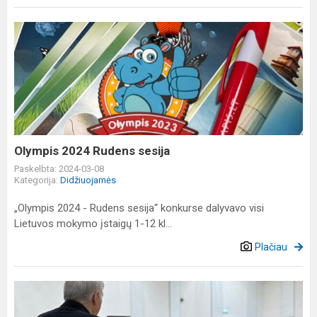
Olympis
2024
Rudens
sesija
Olympis 2024 Rudens sesija
Paskelbta: 2024-03-08
Kategorija:
Didžiuojamės
„Olympis 2024 - Rudens sesija“ konkurse dalyvavo visi
Lietuvos mokymo įstaigų 1-12 kl...
Plačiau
Susitikimas
su