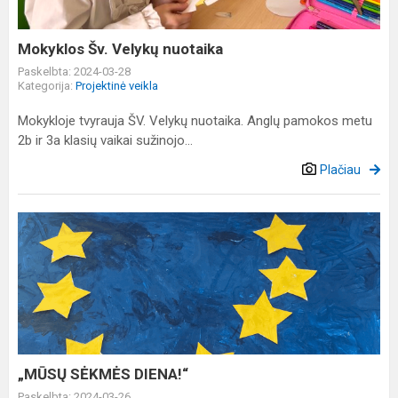
Mokyklos Šv. Velykų nuotaika
Paskelbta: 2024-03-28
Kategorija:
Projektinė veikla
Mokykloje tvyrauja ŠV. Velykų nuotaika. Anglų pamokos metu
2b ir 3a klasių vaikai sužinojo...
Plačiau
„MŪSŲ
SĖKMĖS
DIENA!“
„MŪSŲ SĖKMĖS DIENA!“
Paskelbta: 2024-03-26