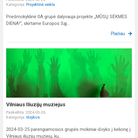
Kategorija:
Projektinė veikla
Priešmokyklinė 0A grupė dalyvauja projekte „MŪSŲ SĖKMĖS
DIENA!“, skirtame Europos Sąj...
Plačiau
Vilniaus
Iliuzijų
muziejus
Vilniaus Iliuzijų muziejus
Paskelbta: 2024-03-26
Kategorija:
Išvykos
2024-03-25 parengiamosios grupės mokiniai išvyko į kelionę į
Vilniaus iliuzijų muziejų, ku...