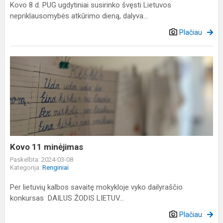
Kovo 8 d. PUG ugdytiniai susirinko švęsti Lietuvos
nepriklausomybės atkūrimo dieną, dalyva...
Plačiau
Kovo
11
minėjimas
Kovo 11 minėjimas
Paskelbta: 2024-03-08
Kategorija:
Renginiai
Per lietuvių kalbos savaitę mokykloje vyko dailyraščio
konkursas DAILUS ŽODIS LIETUV...
Plačiau