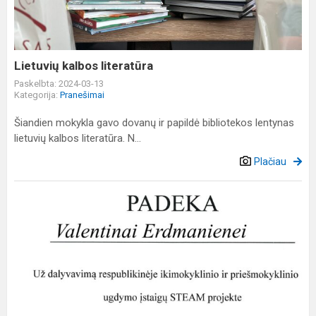
Lietuvių kalbos literatūra
Paskelbta: 2024-03-13
Kategorija:
Pranešimai
Šiandien mokykla gavo dovanų ir papildė bibliotekos lentynas
lietuvių kalbos literatūra. N...
Plačiau
STEAM
projektas
„Žiemojantys
paukščiai"