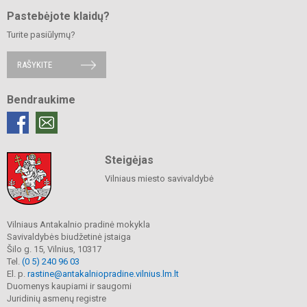
Pastebėjote klaidų?
Turite pasiūlymų?
RAŠYKITE
Bendraukime
Steigėjas
Vilniaus miesto savivaldybė
Vilniaus Antakalnio pradinė mokykla
Savivaldybės biudžetinė įstaiga
Šilo g. 15, Vilnius, 10317
Tel.
(0 5) 240 96 03
El. p.
rastine@antakalniopradine.vilnius.lm.lt
Duomenys kaupiami ir saugomi
Juridinių asmenų registre