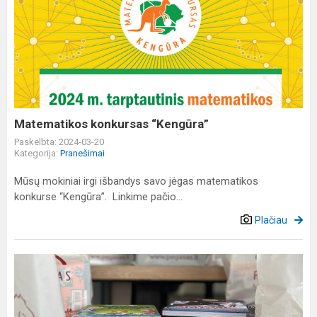
Matematikos
konkursas
“Kengūra”
Matematikos konkursas “Kengūra”
Paskelbta: 2024-03-20
Kategorija:
Pranešimai
Mūsų mokiniai irgi išbandys savo jėgas matematikos
konkurse “Kengūra”. Linkime pačio...
Plačiau
Lietuvių
kalbos
literatūra