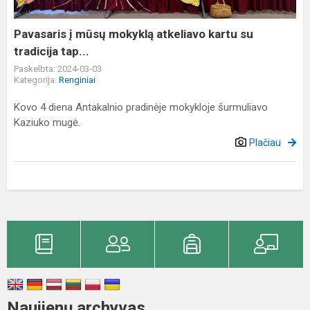
su
tradicija
Pavasaris į mūsų mokyklą atkeliavo kartu su
tap...
tradicija tap...
Paskelbta: 2024-03-03
Kategorija:
Renginiai
Kovo 4 diena Antakalnio pradinėje mokykloje šurmuliavo
Kaziuko mugė.
Plačiau
Naujienų archyvas