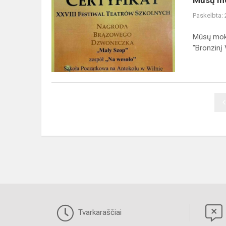
Mūsų mo
mokyklos
Paskelbta:
teatrėlio
„Linksmai"
Mūsų moky
sėkmingas
"Bronzinį V
pasirodymas!
Tvarkaraščiai