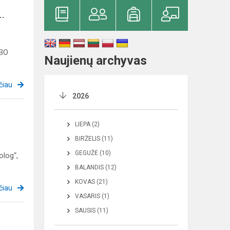
..
SBO
Naujienų archyvas
čiau
2026
LIEPA (2)
BIRŽELIS (11)
GEGUŽĖ (10)
olog“,
BALANDIS (12)
KOVAS (21)
čiau
VASARIS (1)
SAUSIS (11)