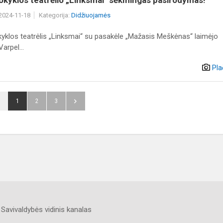
kyklos teatrėlio „Linksmai" sėkmingas pasirodymas!
 2024-11-18
Kategorija:
Didžiuojamės
klos teatrėlis „Linksmai“ su pasakėle „Mažasis Meškėnas“ laimėjo
arpel...
Pla
1
2
3
Savivaldybės vidinis kanalas