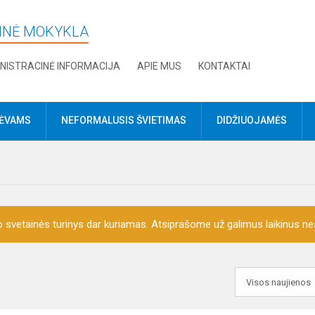
DINĖ MOKYKLA
NISTRACINĖ INFORMACIJA
APIE MUS
KONTAKTAI
TĖVAMS
NEFORMALUSIS ŠVIETIMAS
DIDŽIUOJAMĖS
o svetainės turinys dar kuriamas. Atsiprašome už galimus laikinus nea