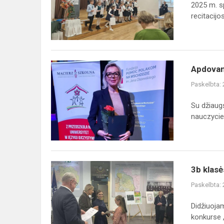
im.
2025 m. s
Adama
recitacijos.
Mickiewicza
„Kresy
202...
Apdovanojimas
Apdovan
už
Paskelbta:
atsidavimą
ir
Su džiaug
profesionalumą
nauczyciel
3b
3b klasė
klasės
Paskelbta:
mokinė
-
Didžiuoja
konkurso
konkurse „