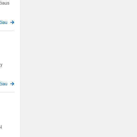
čiaus
čiau
zy
čiau
ų