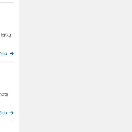
 lenkų
čiau
nota
čiau