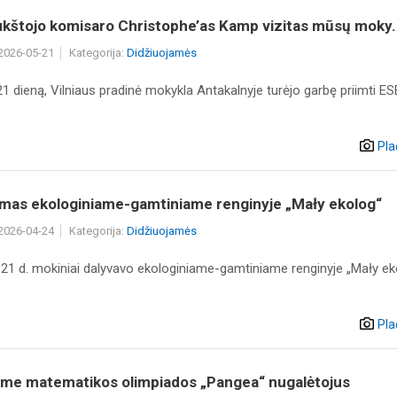
kštojo komisaro Christophe’as Kamp vizitas mūsų moky.
 2026-05-21
Kategorija:
Didžiuojamės
1 dieną, Vilniaus pradinė mokykla Antakalnyje turėjo garbę priimti E
Pla
imas ekologiniame-gamtiniame renginyje „Mały ekolog“
 2026-04-24
Kategorija:
Didžiuojamės
 21 d. mokiniai dalyvavo ekologiniame-gamtiniame renginyje „Mały ek
Pla
ame matematikos olimpiados „Pangea“ nugalėtojus