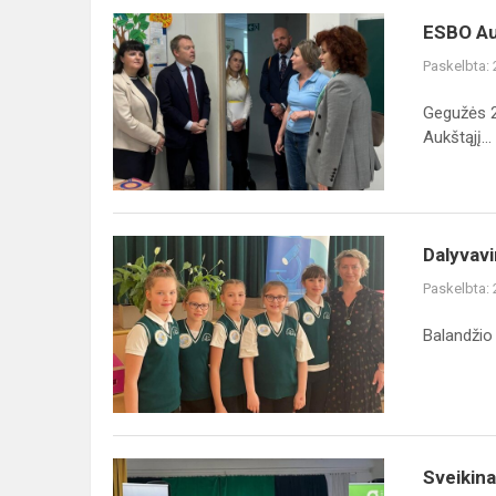
ESBO
ESBO Au
Aukštojo
Paskelbta:
komisaro
Christophe’as
Gegužės 2
Kamp
Aukštąjį...
vizitas
mūsų
moky...
Dalyvavimas
Dalyvav
ekologiniame-
Paskelbta:
gamtiniame
renginyje
Balandžio
„Mały
ekolog“
Sveikiname
Sveikin