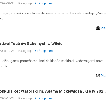
 2026-03-30
Kategorija:
Didžiuojamės
. mūsų mokyklos mokiniai dalyvavo matematikos olimpiadoje „Pangea
...
Pla
tiwal Teatrów Szkolnych w Wilnie
 2025-10-28
Kategorija:
Didžiuojamės
liu džiaugsmu pranešame, kad 4b klasės mokiniai, vadovaujami savo
J. K...
Pla
onkurs Recytatorski im. Adama Mickiewicza „Kresy 202..
 2025-10-28
Kategorija:
Didžiuojamės