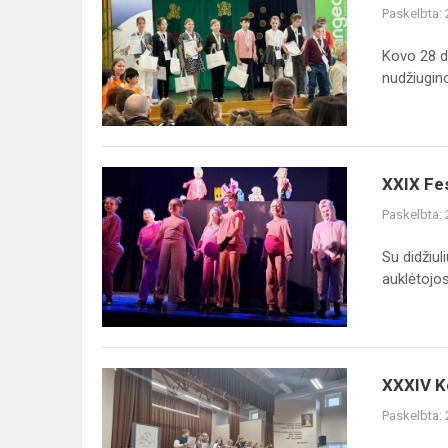
matematikos
Paskelbta:
olimpiados
„Pangea“
Kovo 28 d
nugalėtojus
nudžiugino
XXIX
XXIX Fes
Festiwal
Paskelbta:
Teatrów
Szkolnych
Su didžiu
w
auklėtojos 
Wilnie
XXXIV
XXXIV K
Konkurs
Paskelbta:
Recytatorski