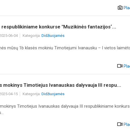
Pla
III respublikiniame konkurse "Muzikinės fantazijos‘...
 2025-06-04
Kategorija:
Didžiuojamės
mės mūsų 1b klasės mokiniu Timotiejumi Ivanausku – I vietos laimėtoj
Pla
s mokinys Timotiejus Ivanauskas dalyvauja III respu...
 2025-04-15
Kategorija:
Didžiuojamės
 mokinys Timotiejus Ivanauskas dalyvauja III respublikiniame konkur
...
Pla