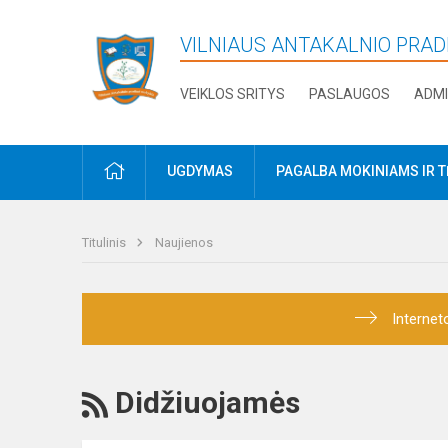
VILNIAUS ANTAKALNIO PRA
VEIKLOS SRITYS
PASLAUGOS
ADMI
PRADŽIA
UGDYMAS
PAGALBA MOKINIAMS IR 
Titulinis
Naujienos
Internet
RSS
Didžiuojamės