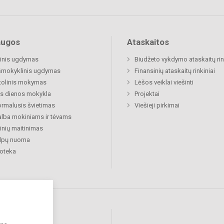
augos
Ataskaitos
inis ugdymas
Biudžeto vykdymo ataskaitų rin
šmokyklinis ugdymas
Finansinių ataskaitų rinkiniai
tolinis mokymas
Lėšos veiklai viešinti
s dienos mokykla
Projektai
rmalusis švietimas
Viešieji pirkimai
lba mokiniams ir tėvams
nių maitinimas
alpų nuoma
ioteka