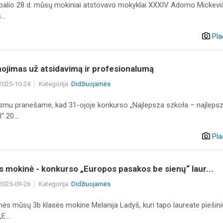
palio 28 d. mūsų mokiniai atstovavo mokyklai XXXIV Adomo Mickevi
..
Pla
ojimas už atsidavimą ir profesionalumą
 2025-10-24
Kategorija:
Didžiuojamės
smu pranešame, kad 31-ojoje konkurso „Najlepsza szkoła – najleps
“ 20...
Pla
s mokinė - konkurso „Europos pasakos be sienų“ laur...
 2025-09-26
Kategorija:
Didžiuojamės
mės mūsų 3b klasės mokine Melanija Ladyš, kuri tapo laureate piešini
E...