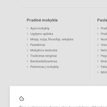
Pradinė mokykla
Pasl
Apie mokyklą
Prad
Ugdymo aplinka
Prie
Misija, vizija, filosofija, vertybės
Nuo
Pasiekimai
Viso
Mokyklos simboliai
Nefo
Tradiciniai renginiai
Paga
Bendradarbiavimas
Moki
Priėmimas į mokyklą
Pat
Bibl