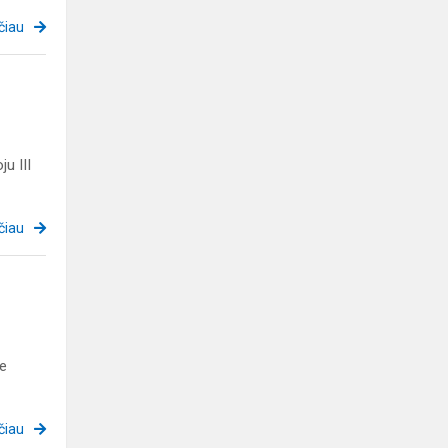
čiau
u III
čiau
se
čiau