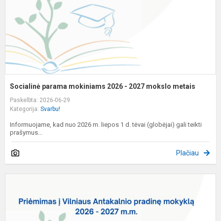
2
m
m
Socialinė parama mokiniams 2026 - 2027 mokslo metais
Paskelbta: 2026-06-29
Kategorija:
Svarbu!
Informuojame, kad nuo 2026 m. liepos 1 d. tėvai (globėjai) gali teikti
prašymus...
Plačiau
P
m
2
2