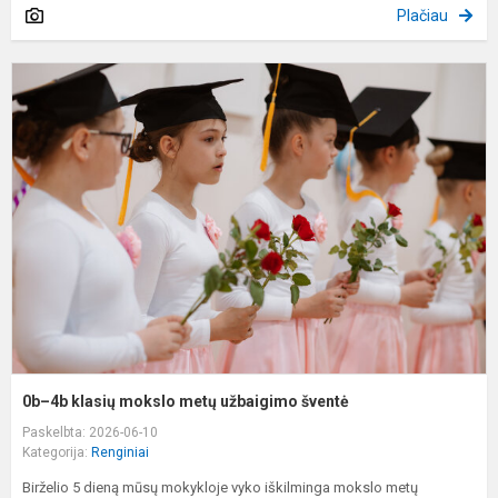
Plačiau
0
4
k
m
m
u
š
0b–4b klasių mokslo metų užbaigimo šventė
Paskelbta: 2026-06-10
Kategorija:
Renginiai
Birželio 5 dieną mūsų mokykloje vyko iškilminga mokslo metų