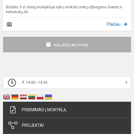
Birželio 3 d. mūsų mokykloje vyko mokslo metų užbaigimo šventė ir
ketvirtokų išl...
Plačiau
NAUJIENŲ ARCHYVAS
7.
14.00—14.45
PRIĖMIMAS Į MOKYKLĄ
PROJEKTAI