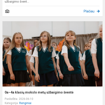
užbaigimo švent...
Plačiau
0
4
k
m
m
u
š
0a–4a klasių mokslo metų užbaigimo šventė
Paskelbta: 2026-06-10
Kategorija:
Renginiai