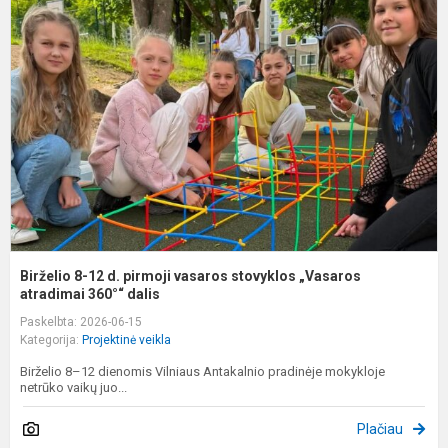
8
1
d
p
v
s
„
at
Birželio 8-12 d. pirmoji vasaros stovyklos „Vasaros
atradimai 360°“ dalis
Paskelbta: 2026-06-15
Kategorija:
Projektinė veikla
Birželio 8–12 dienomis Vilniaus Antakalnio pradinėje mokykloje
netrūko vaikų juo...
Plačiau