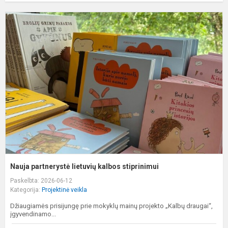
N
p
l
k
s
Nauja partnerystė lietuvių kalbos stiprinimui
Paskelbta: 2026-06-12
Kategorija:
Projektinė veikla
Džiaugiamės prisijungę prie mokyklų mainų projekto „Kalbų draugai“,
įgyvendinamo...