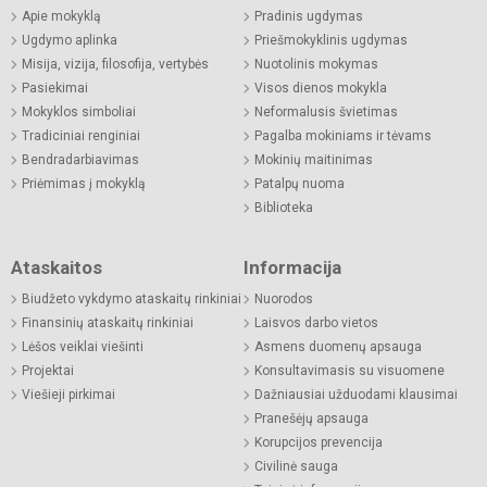
Apie mokyklą
Pradinis ugdymas
Ugdymo aplinka
Priešmokyklinis ugdymas
Misija, vizija, filosofija, vertybės
Nuotolinis mokymas
Pasiekimai
Visos dienos mokykla
Mokyklos simboliai
Neformalusis švietimas
Tradiciniai renginiai
Pagalba mokiniams ir tėvams
Bendradarbiavimas
Mokinių maitinimas
Priėmimas į mokyklą
Patalpų nuoma
Biblioteka
Ataskaitos
Informacija
Biudžeto vykdymo ataskaitų rinkiniai
Nuorodos
Finansinių ataskaitų rinkiniai
Laisvos darbo vietos
Lėšos veiklai viešinti
Asmens duomenų apsauga
Projektai
Konsultavimasis su visuomene
Viešieji pirkimai
Dažniausiai užduodami klausimai
Pranešėjų apsauga
Korupcijos prevencija
Civilinė sauga