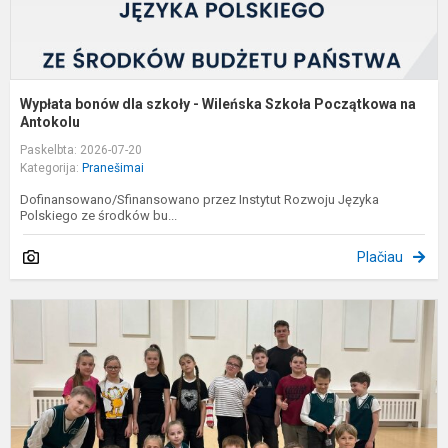
n
An
Wypłata bonów dla szkoły - Wileńska Szkoła Początkowa na
Antokolu
Paskelbta: 2026-07-20
Kategorija:
Pranešimai
Dofinansowano/Sfinansowano przez Instytut Rozwoju Języka
Polskiego ze środków bu...
Plačiau
S
p
"
k
f
t