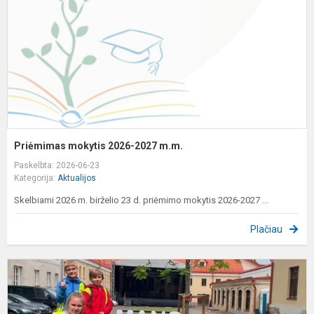
m
Priėmimas mokytis 2026-2027 m.m.
Paskelbta: 2026-06-23
Kategorija:
Aktualijos
Skelbiami 2026 m. birželio 23 d. priėmimo mokytis 2026-2027 ...
Plačiau
B
1
1