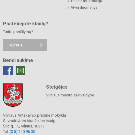
Teisinė informacija
Atviri duomenys
Pastebėjote klaidų?
Turite pasiūlymų?
RAŠYKITE
Bendraukime
Steigėjas
Vilniaus miesto savivaldybė
Vilniaus Antakalnio pradinė mokykla
Savivaldybės biudžetinė įstaiga
Šilo g. 15, Vilnius, 10317
Tel.
(0 5) 240 96 03