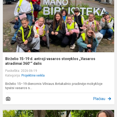
d
a
v
s
„
at
Birželio 15-19 d. antroji vasaros stovyklos „Vasaros
atradimai 360°“ dalis
Paskelbta: 2026-06-19
Kategorija:
Projektinė veikla
Birželio 15–19 dienomis Vilniaus Antakalnio pradinėje mokykloje
tęsėsi vasaros s...
Plačiau
B