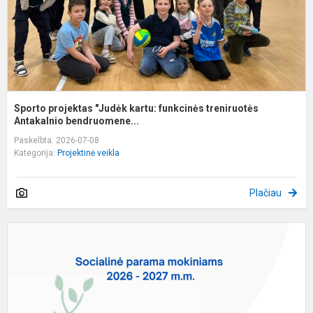
A
Sporto projektas "Judėk kartu: funkcinės treniruotės
Antakalnio bendruomene...
Paskelbta: 2026-07-08
Kategorija:
Projektinė veikla
Plačiau
S
p
m
2
-