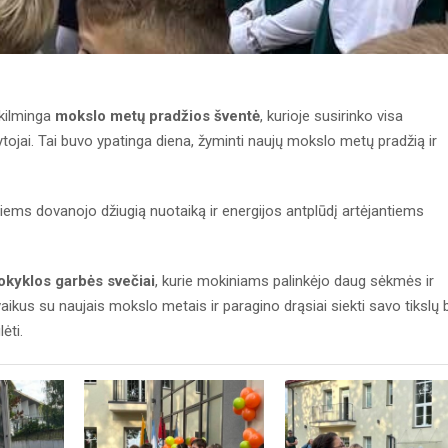
škilminga
mokslo metų pradžios šventė
, kurioje susirinko visa
ojai. Tai buvo ypatinga diena, žyminti naujų mokslo metų pradžią ir
iems dovanojo džiugią nuotaiką ir energijos antplūdį artėjantiems
okyklos garbės svečiai
, kurie mokiniams palinkėjo daug sėkmės ir
ikus su naujais mokslo metais ir paragino drąsiai siekti savo tikslų 
ėti.