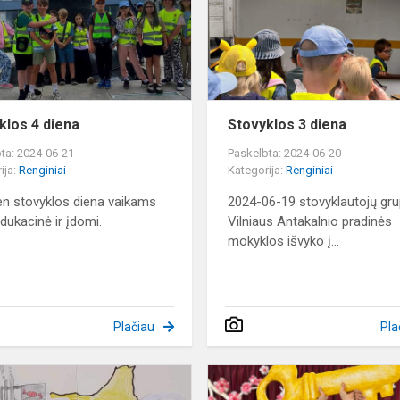
klos 4 diena
Stovyklos 3 diena
ta: 2024-06-21
Paskelbta: 2024-06-20
ija:
Renginiai
Kategorija:
Renginiai
en stovyklos diena vaikams
2024-06-19 stovyklautojų gru
dukacinė ir įdomi.
Vilniaus Antakalnio pradinės
mokyklos išvyko į...
Plačiau
Pla
Stovyklos
1