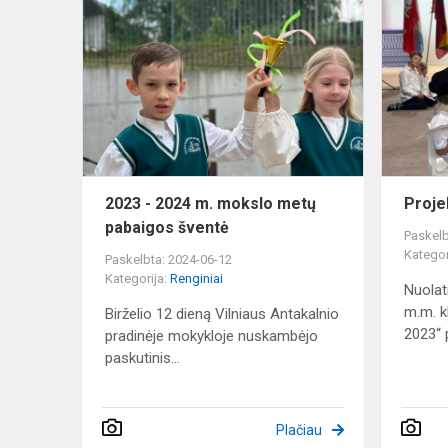
2023
-
2024
m.
mokslo
metų
pabaigos
šventė
2023 - 2024 m. mokslo metų
Proje
pabaigos šventė
Paskelb
Kategor
Paskelbta: 2024-06-12
Kategorija:
Renginiai
Nuolat
m.m. k
Birželio 12 dieną Vilniaus Antakalnio
2023“ p
pradinėje mokykloje nuskambėjo
paskutinis...
Plačiau