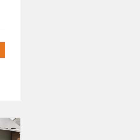
Stovyklos
3
diena