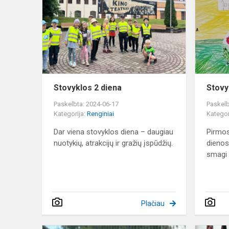
diena
Stovyklos 2 diena
Stovy
Paskelbta: 2024-06-17
Paskelb
Kategorija:
Renginiai
Kategor
Dar viena stovyklos diena – daugiau
Pirmos
nuotykių, atrakcijų ir gražių įspūdžių.
dienos
smagi i
Plačiau