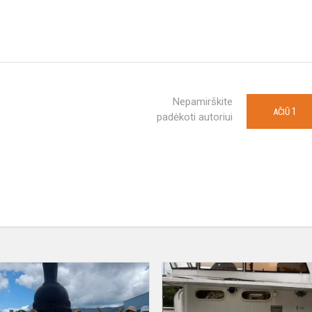
Nepamirškite
1
AČIŪ
padėkoti autoriui
Stovyklos
4
diena