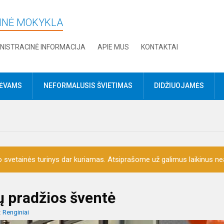
DINĖ MOKYKLA
NISTRACINĖ INFORMACIJA
APIE MUS
KONTAKTAI
TĖVAMS
NEFORMALUSIS ŠVIETIMAS
DIDŽIUOJAMĖS
o svetainės turinys dar kuriamas. Atsiprašome už galimus laikinus nea
ų pradžios šventė
:
Renginiai