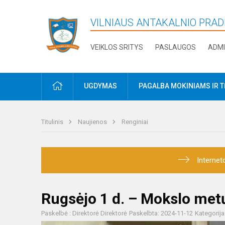
VILNIAUS ANTAKALNIO PRA
VEIKLOS SRITYS
PASLAUGOS
ADMI
PRADŽIA
UGDYMAS
PAGALBA MOKINIAMS IR 
Titulinis
Naujienos
Renginiai
Internet
Rugsėjo 1 d. – Mokslo met
Paskelbė : Direktorė Direktorė
Paskelbta: 2024-11-12
Kategorija