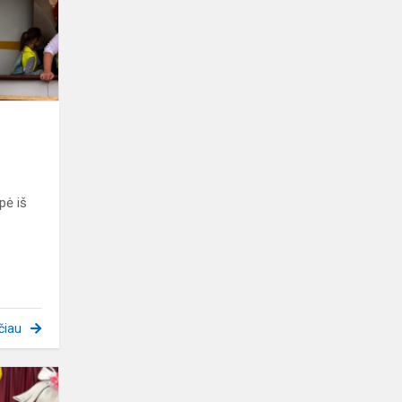
pė iš
čiau
Paskutinis
skambutis