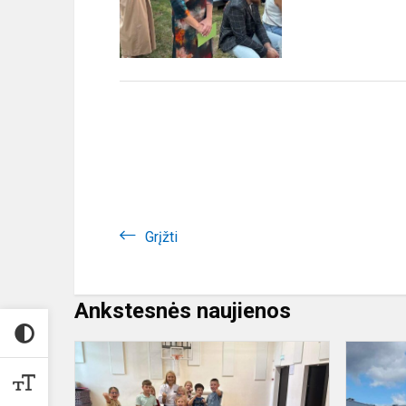
Grįžti
Ankstesnės naujienos
Stovyklos
5
diena