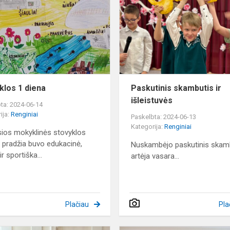
diena
klos 1 diena
Paskutinis skambutis ir
išleistuvės
ta: 2024-06-14
ija:
Renginiai
Paskelbta: 2024-06-13
Kategorija:
Renginiai
ios mokyklinės stovyklos
 pradžia buvo edukacinė,
Nuskambėjo paskutinis skamb
r sportiška...
artėja vasara...
Plačiau
Pla