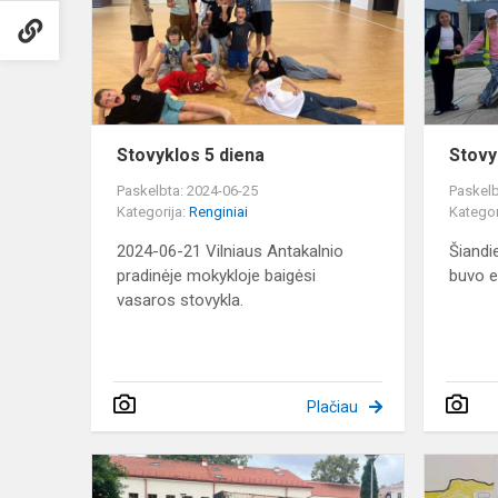
Stovyklos 5 diena
Stovy
Paskelbta: 2024-06-25
Paskelb
Kategorija:
Renginiai
Kategor
2024-06-21 Vilniaus Antakalnio
Šiandi
pradinėje mokykloje baigėsi
buvo e
vasaros stovykla.
Plačiau
Stovyklos
2