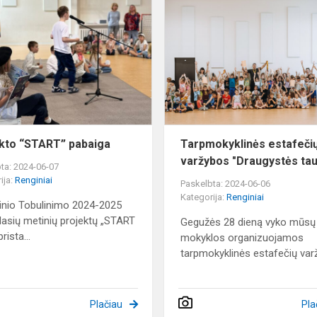
Projekto
“START”
pabaiga
kto “START” pabaiga
Tarpmokyklinės estafeči
varžybos "Draugystės tau
ta: 2024-06-07
ija:
Renginiai
Paskelbta: 2024-06-06
Kategorija:
Renginiai
inio Tobulinimo 2024-2025
lasių metinių projektų „START
Gegužės 28 dieną vyko mūsų
rista...
mokyklos organizuojamos
tarpmokyklinės estafečių varž.
Plačiau
Pla