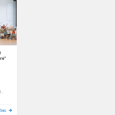
Tarpmokyklinės
estafečių
varžybos
"Draugystės
taurė"
ų
rė"
..
čiau