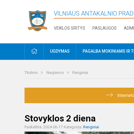
VILNIAUS ANTAKALNIO PRA
VEIKLOS SRITYS
PASLAUGOS
ADMI
PRADŽIA
UGDYMAS
PAGALBA MOKINIAMS IR 
Titulinis
Naujienos
Renginiai
Internet
Stovyklos 2 diena
Paskelbta: 2024-06-17
Kategorija:
Renginiai