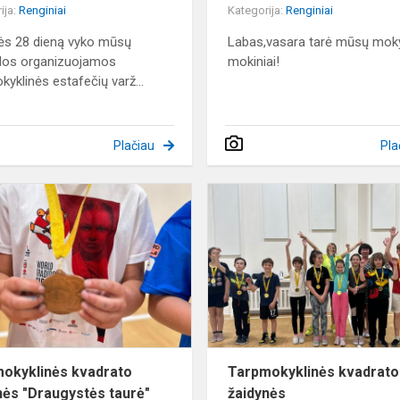
ija:
Renginiai
Kategorija:
Renginiai
ės 28 dieną vyko mūsų
Labas,vasara tarė mūsų mok
los organizuojamos
mokiniai!
kyklinės estafečių varž...
Plačiau
Pla
Tarpmokyklinės
kvadrato
žaidynės
"Draugystės
taurė"
okyklinės kvadrato
Tarpmokyklinės kvadrato
nės "Draugystės taurė"
žaidynės