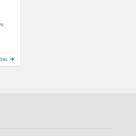
sų
čiau