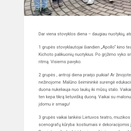
Dar viena stovyklos diena – daugiau nuotykių, atra
1 grupės stovyklautojai šiandien „Apollo“ kino t
Kichoto palikuonių nuotykius. Po grįžimo vyko s
ritmą. Visiems pavyko.
2 grupės , antroji diena praėjo puikiai! Ar žinojot
nežinojome. Malūno šeimininkė surengė edukacinė
duona nukeliauja nuo laukų iki mūsų stalo. Vaikai g
ten kepa tikrą lietuvišką duoną. Vaikai su malonu
įdomu ir smagu!
3 grupės vaikai lankėsi Lietuvos teatro, muzikos i
scenografų kūryba: kostiumais ir dekoracijomis į