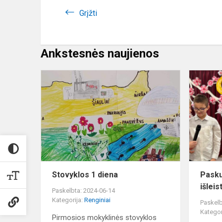
Grįžti
Ankstesnės naujienos
Stovyklos
1
diena
Stovyklos 1 diena
Pasku
išlei
Paskelbta: 2024-06-14
Kategorija:
Renginiai
Paskelb
Kategor
Pirmosios mokyklinės stovyklos