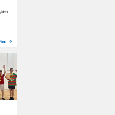
yklos
čiau
Tarpmokyklinės
kvadrato
žaidynės