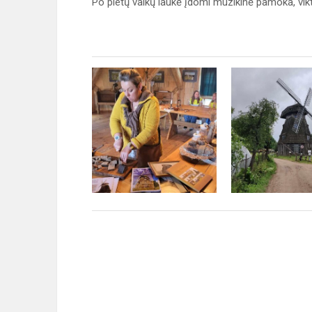
Po pietų vaikų laukė įdomi muzikinė pamoka, vikto