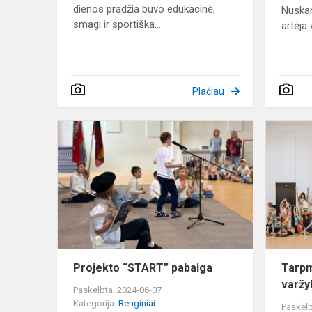
dienos pradžia buvo edukacinė,
Nuskam
smagi ir sportiška...
artėja 
Plačiau
Projekto
“START”
pabaiga
Projekto “START” pabaiga
Tarpm
varžy
Paskelbta: 2024-06-07
Kategorija:
Renginiai
Paskelb