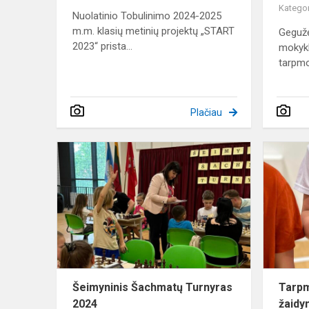
Kategor
Nuolatinio Tobulinimo 2024-2025
m.m. klasių metinių projektų „START
Geguž
2023“ prista...
mokyk
tarpmo
Plačiau
Šeimyninis
Šachmatų
Turnyras
2024
Šeimyninis Šachmatų Turnyras
Tarpm
2024
žaidy