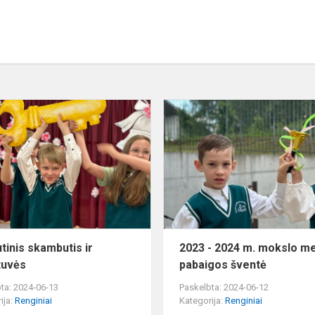
Paskutinis
skambutis
ir
išleistuvės
tinis skambutis ir
2023 - 2024 m. mokslo m
stuvės
pabaigos šventė
ta: 2024-06-13
Paskelbta: 2024-06-12
ija:
Renginiai
Kategorija:
Renginiai