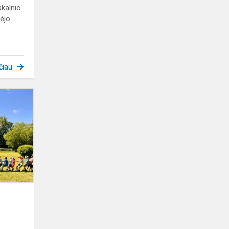
akalnio
ėjo
čiau
Labas,
vasara
tarė
mūsų
mokyklos
mokiniai!