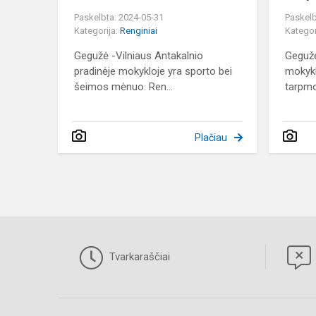
Paskelbta: 2024-05-31
Paskelb
Kategorija:
Renginiai
Kategor
Gegužė -Vilniaus Antakalnio
Geguž
pradinėje mokykloje yra sporto bei
mokyk
šeimos mėnuo. Ren...
tarpmo
Plačiau
Tvarkaraščiai