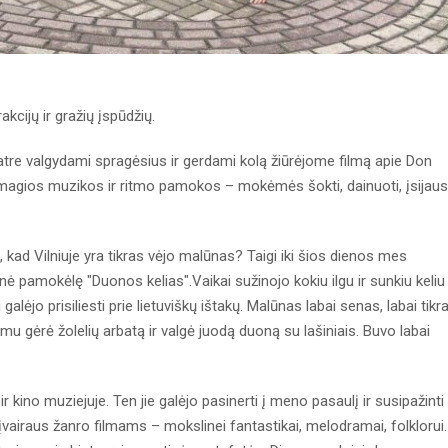
kcijų ir gražių įspūdžių.
eatre valgydami spragėsius ir gerdami kolą žiūrėjome filmą apie Don
magios muzikos ir ritmo pamokos – mokėmės šokti, dainuoti, įsijaust
e, kad Vilniuje yra tikras vėjo malūnas? Taigi iki šios dienos mes
 pamokėlę "Duonos kelias".Vaikai sužinojo kokiu ilgu ir sunkiu keliu
alėjo prisiliesti prie lietuviškų ištakų. Malūnas labai senas, labai tikra
mu gėrė žolelių arbatą ir valgė juodą duoną su lašiniais. Buvo labai
r kino muziejuje. Ten jie galėjo pasinerti į meno pasaulį ir susipažinti
vairaus žanro filmams – mokslinei fantastikai, melodramai, folklorui.