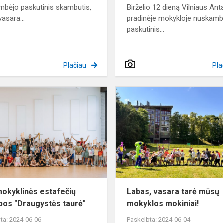
bėjo paskutinis skambutis,
Birželio 12 dieną Vilniaus Ant
vasara...
pradinėje mokykloje nuskamb
paskutinis...
Plačiau
Pla
Tarpmokyklinės
estafečių
varžybos
"Draugystės
taurė"
okyklinės estafečių
Labas, vasara tarė mūsų
bos "Draugystės taurė"
mokyklos mokiniai!
ta: 2024-06-06
Paskelbta: 2024-06-04