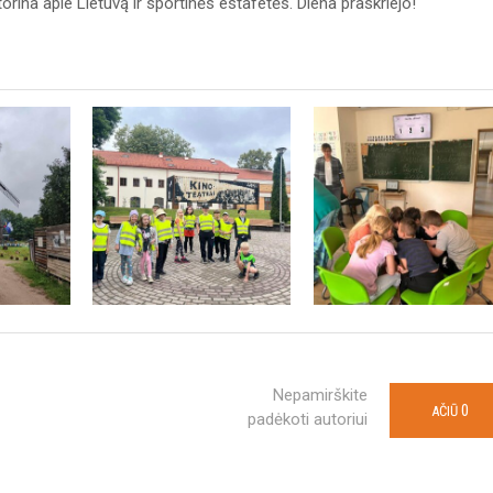
rina apie Lietuvą ir sportinės estafetės. Diena praskriejo!
Nepamirškite
0
AČIŪ
padėkoti autoriui