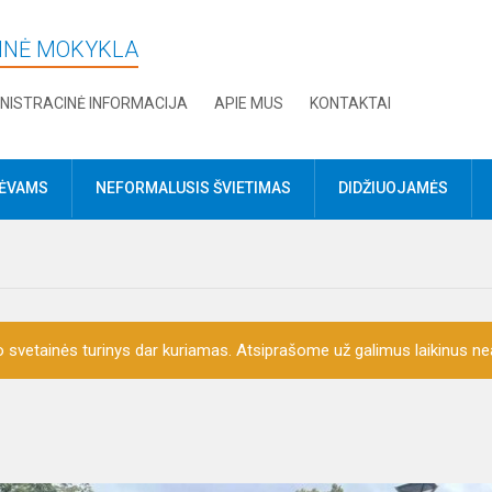
DINĖ MOKYKLA
NISTRACINĖ INFORMACIJA
APIE MUS
KONTAKTAI
TĖVAMS
NEFORMALUSIS ŠVIETIMAS
DIDŽIUOJAMĖS
o svetainės turinys dar kuriamas. Atsiprašome už galimus laikinus nea