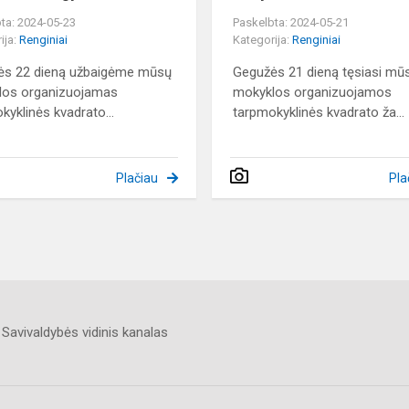
ta: 2024-05-23
Paskelbta: 2024-05-21
ija:
Renginiai
Kategorija:
Renginiai
ės 22 dieną užbaigėme mūsų
Gegužės 21 dieną tęsiasi mū
los organizuojamas
mokyklos organizuojamos
kyklinės kvadrato...
tarpmokyklinės kvadrato ža...
Plačiau
Pla
Savivaldybės vidinis kanalas