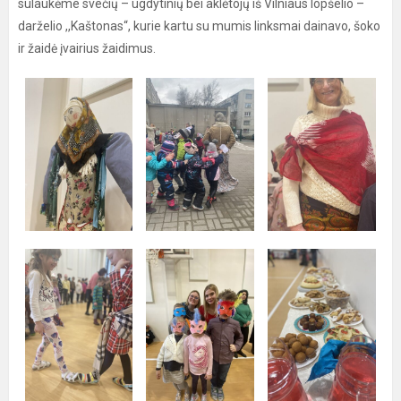
sulaukėme svečių – ugdytinių bei aklėtojų iš Vilniaus lopšelio –
darželio ,,Kaštonas“, kurie kartu su mumis linksmai dainavo, šoko
ir žaidė įvairius žaidimus.