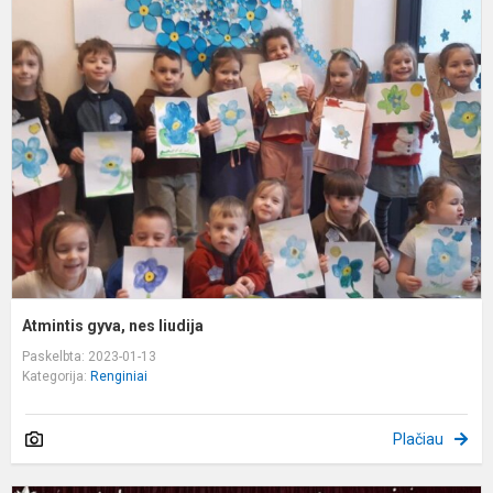
A
g
n
l
Atmintis gyva, nes liudija
Paskelbta: 2023-01-13
Kategorija:
Renginiai
Plačiau