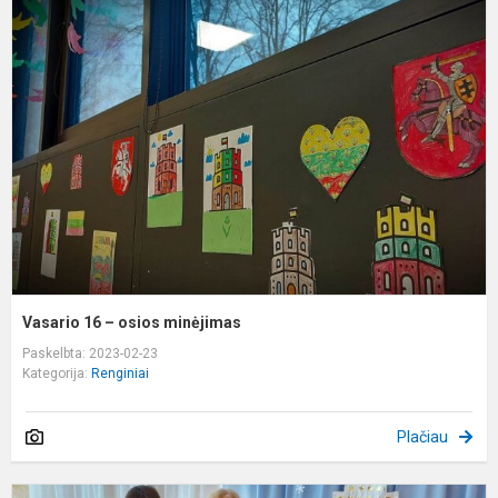
1
–
o
m
Vasario 16 – osios minėjimas
Paskelbta: 2023-02-23
Kategorija:
Renginiai
Plačiau
,