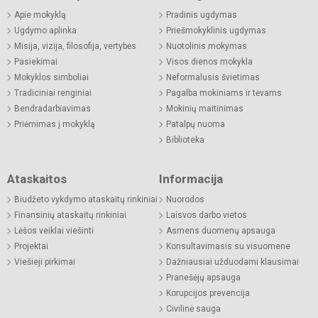
Apie mokyklą
Pradinis ugdymas
Ugdymo aplinka
Priešmokyklinis ugdymas
Misija, vizija, filosofija, vertybės
Nuotolinis mokymas
Pasiekimai
Visos dienos mokykla
Mokyklos simboliai
Neformalusis švietimas
Tradiciniai renginiai
Pagalba mokiniams ir tėvams
Bendradarbiavimas
Mokinių maitinimas
Priėmimas į mokyklą
Patalpų nuoma
Biblioteka
Ataskaitos
Informacija
Biudžeto vykdymo ataskaitų rinkiniai
Nuorodos
Finansinių ataskaitų rinkiniai
Laisvos darbo vietos
Lėšos veiklai viešinti
Asmens duomenų apsauga
Projektai
Konsultavimasis su visuomene
Viešieji pirkimai
Dažniausiai užduodami klausimai
Pranešėjų apsauga
Korupcijos prevencija
Civilinė sauga