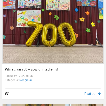
s
7
–
u
g
Vilniau, su 700 – uoju gimtadieniu!
Paskelbta: 2023-01-30
Kategorija:
Renginiai
Plačiau