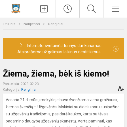
Paieška
Men
Titulinis
Naujienos
Renginiai
Interneto svetainės turinys dar kuriamas.
×
Atsiprašome už galimus laikinus neatitikimus.
Žiema, žiema, bėk iš kiemo!
Paskelbta: 2023-02-23
Kategorija:
Renginiai
Vasario 21 d. mūsų mokykloje buvo švenčiama viena gražiausių
žiemos švenčių – Užgavėnės. Mokiniai su dideliu noru susipažino
su užgavėnių tradicijomis, pasidarė kaukes, kartu su tėvais
pagamino daugybę užgavėnių skanėstų. Verta paminėti, kas