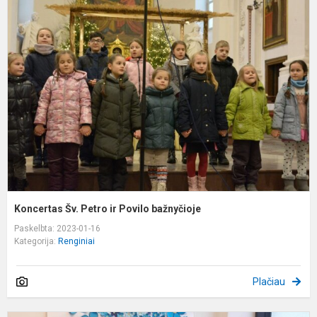
K
Š
P
ir
P
b
Koncertas Šv. Petro ir Povilo bažnyčioje
Paskelbta: 2023-01-16
Kategorija:
Renginiai
Plačiau