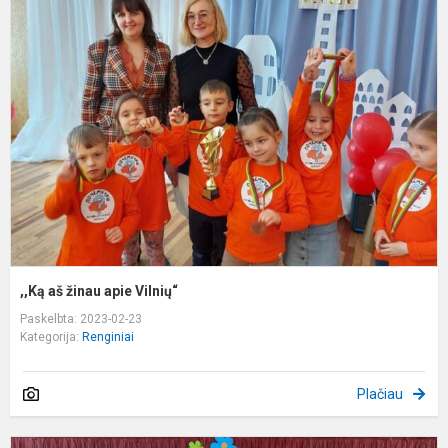
a
ž
a
V
,,Ką aš žinau apie Vilnių“
Paskelbta: 2023-02-23
Kategorija:
Renginiai
Plačiau
M