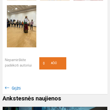
Nepamirškite
0
AČIŪ
padėkoti autoriui
Grįžti
Ankstesnės naujienos
V