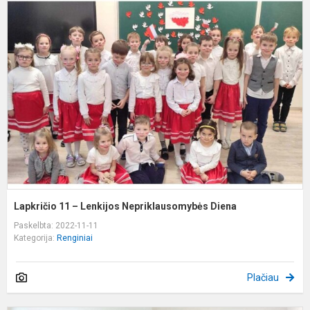
L
1
–
L
N
D
Lapkričio 11 – Lenkijos Nepriklausomybės Diena
Paskelbta: 2022-11-11
Kategorija:
Renginiai
Plačiau