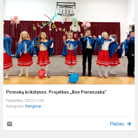
P
k
P
„
P
Pirmokų krikštynos. Projetkas „Bon Pierwszaka“
Paskelbta: 2022-11-08
Kategorija:
Renginiai
Plačiau