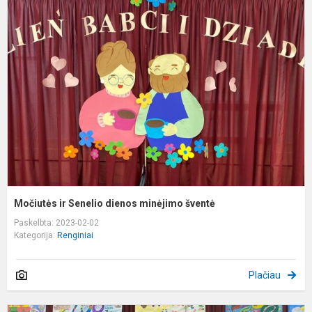
ir
S
d
m
š
Močiutės ir Senelio dienos minėjimo šventė
Paskelbta: 2023-02-02
Kategorija:
Renginiai
Plačiau
V