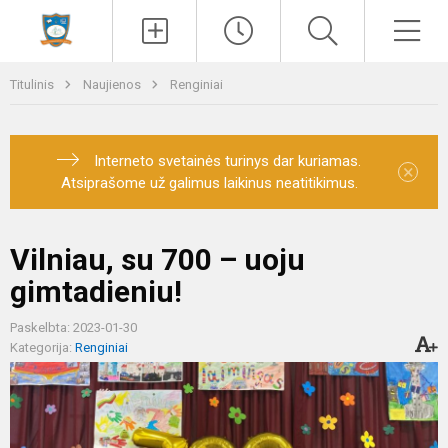
Paieška
Men
Titulinis
Naujienos
Renginiai
Interneto svetainės turinys dar kuriamas.
×
Atsiprašome už galimus laikinus neatitikimus.
Vilniau, su 700 – uoju
gimtadieniu!
Paskelbta: 2023-01-30
Kategorija:
Renginiai