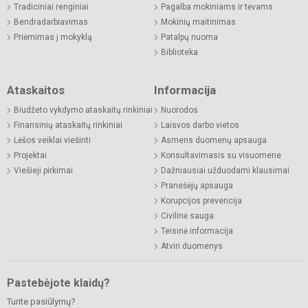
Tradiciniai renginiai
Pagalba mokiniams ir tėvams
Bendradarbiavimas
Mokinių maitinimas
Priėmimas į mokyklą
Patalpų nuoma
Biblioteka
Ataskaitos
Informacija
Biudžeto vykdymo ataskaitų rinkiniai
Nuorodos
Finansinių ataskaitų rinkiniai
Laisvos darbo vietos
Lėšos veiklai viešinti
Asmens duomenų apsauga
Projektai
Konsultavimasis su visuomene
Viešieji pirkimai
Dažniausiai užduodami klausimai
Pranešėjų apsauga
Korupcijos prevencija
Civilinė sauga
Teisinė informacija
Atviri duomenys
Pastebėjote klaidų?
Turite pasiūlymų?