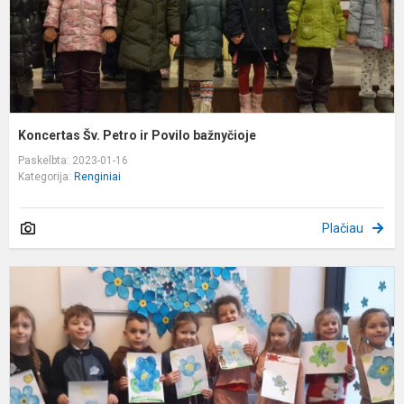
Koncertas Šv. Petro ir Povilo bažnyčioje
Paskelbta: 2023-01-16
Kategorija:
Renginiai
Plačiau
A
g
n
l