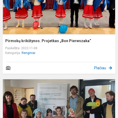
Pirmokų krikštynos. Projetkas „Bon Pierwszaka“
Paskelbta: 2022-11-08
Kategorija:
Renginiai
Plačiau
Į
p