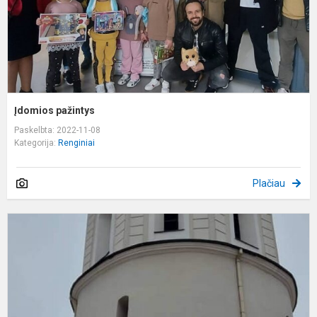
Įdomios pažintys
Paskelbta: 2022-11-08
Kategorija:
Renginiai
Plačiau
V
7
–
L
m
p