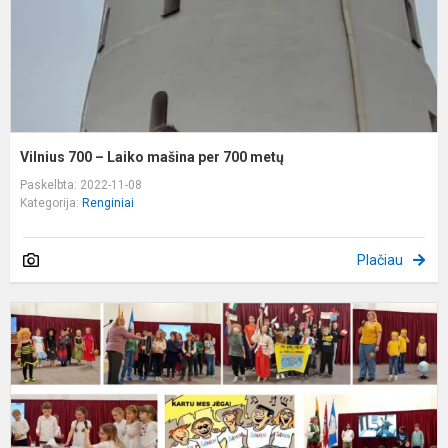
7
m
Vilnius 700 – Laiko mašina per 700 metų
Paskelbta: 2022-11-08
Kategorija:
Renginiai
Plačiau
S
2
r