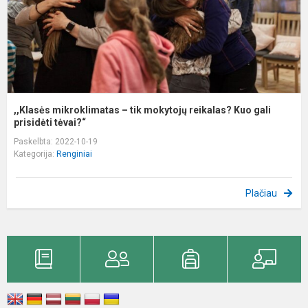
K
g
pr
,,Klasės mikroklimatas – tik mokytojų reikalas? Kuo gali
prisidėti tėvai?“
Paskelbta: 2022-10-19
Kategorija:
Renginiai
Plačiau