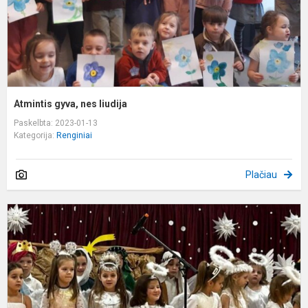
Atmintis gyva, nes liudija
Paskelbta: 2023-01-13
Kategorija:
Renginiai
Plačiau
P
w
d
s