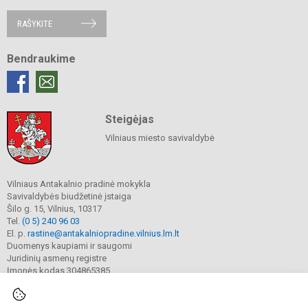
RAŠYKITE
Bendraukime
Steigėjas
Vilniaus miesto savivaldybė
Vilniaus Antakalnio pradinė mokykla
Savivaldybės biudžetinė įstaiga
Šilo g. 15, Vilnius, 10317
Tel.
(0 5) 240 96 03
El. p.
rastine@antakalniopradine.vilnius.lm.lt
Duomenys kaupiami ir saugomi
Juridinių asmenų registre
Įmonės kodas 304865385