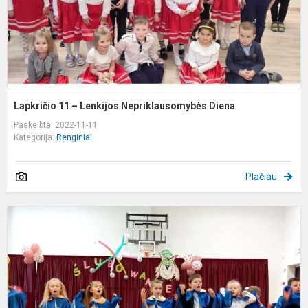
Lapkričio 11 – Lenkijos Nepriklausomybės Diena
Paskelbta: 2022-11-11
Kategorija:
Renginiai
Plačiau
P
k
P
„
P