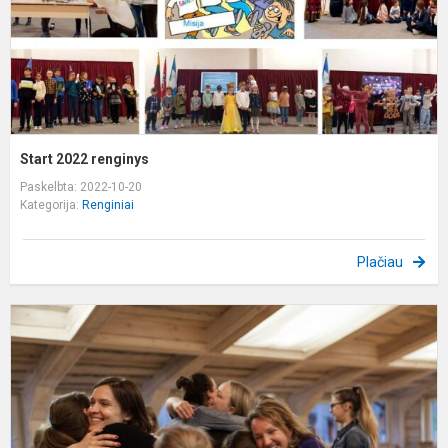
Start 2022 renginys
Paskelbta: 2022-10-20
Kategorija:
Renginiai
Plačiau
,
m
–
t
m
r