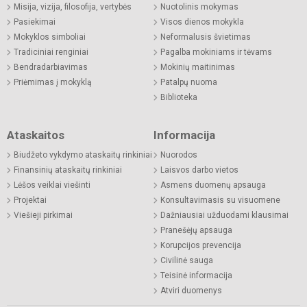
Misija, vizija, filosofija, vertybės
Nuotolinis mokymas
Pasiekimai
Visos dienos mokykla
Mokyklos simboliai
Neformalusis švietimas
Tradiciniai renginiai
Pagalba mokiniams ir tėvams
Bendradarbiavimas
Mokinių maitinimas
Priėmimas į mokyklą
Patalpų nuoma
Biblioteka
Ataskaitos
Informacija
Biudžeto vykdymo ataskaitų rinkiniai
Nuorodos
Finansinių ataskaitų rinkiniai
Laisvos darbo vietos
Lėšos veiklai viešinti
Asmens duomenų apsauga
Projektai
Konsultavimasis su visuomene
Viešieji pirkimai
Dažniausiai užduodami klausimai
Pranešėjų apsauga
Korupcijos prevencija
Civilinė sauga
Teisinė informacija
Atviri duomenys