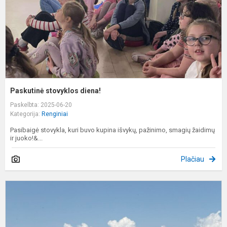
Paskutinė stovyklos diena!
Paskelbta: 2025-06-20
Kategorija:
Renginiai
Pasibaigė stovykla, kuri buvo kupina išvykų, pažinimo, smagių žaidimų
ir juoko!&...
Plačiau
S
v
į
K