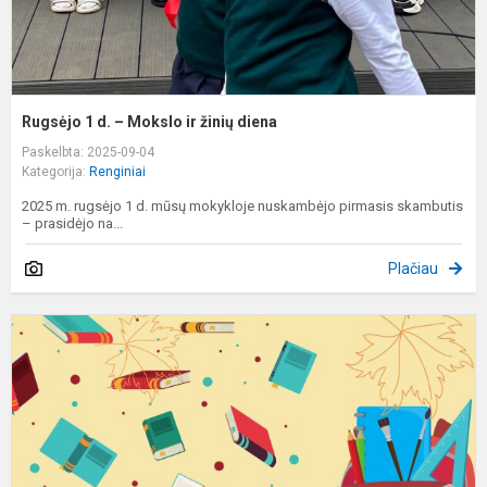
Rugsėjo 1 d. – Mokslo ir žinių diena
Paskelbta: 2025-09-04
Kategorija:
Renginiai
2025 m. rugsėjo 1 d. mūsų mokykloje nuskambėjo pirmasis skambutis
– prasidėjo na...
Plačiau
R
1
o
š