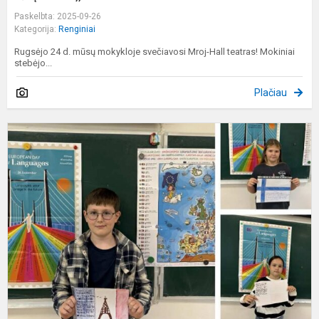
Paskelbta: 2025-09-26
Kategorija:
Renginiai
Rugsėjo 24 d. mūsų mokykloje svečiavosi Mroj-Hall teatras! Mokiniai
stebėjo...
Plačiau
T
t
k
E
k
d
m