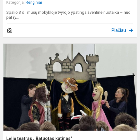
Kategorija:
Renginiai
Spalio 3 d. mūsų mokykloje tvyrojo ypatinga šventinė nuotaika – nuo
pat ry...
Plačiau
L
t
,
k
Lėlių teatras ,,Batuotas katinas"