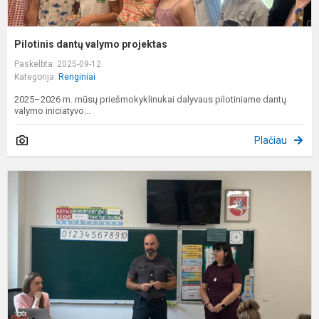
Pilotinis dantų valymo projektas
Paskelbta: 2025-09-12
Kategorija:
Renginiai
2025–2026 m. mūsų priešmokyklinukai dalyvaus pilotiniame dantų
valymo iniciatyvo...
Plačiau
S
e
p
p