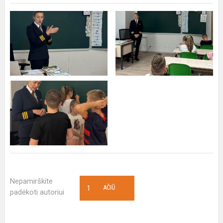
Nepamirškite
1
AČIŪ
padėkoti autoriui