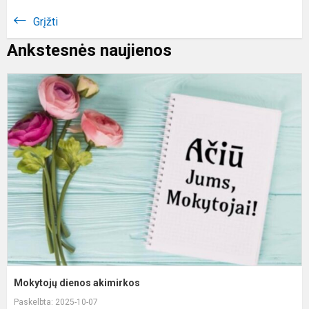
Grįžti
Ankstesnės naujienos
M
d
a
Mokytojų dienos akimirkos
Paskelbta: 2025-10-07