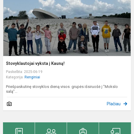
Stovyklautojai vyksta į Kauną!
Paskelbta: 2025-06-19
Kategorija:
Renginiai
Priešpaskutinę stovyklos dieną visos grupės išsiruošė į "Mokslo
salą"...
Plačiau