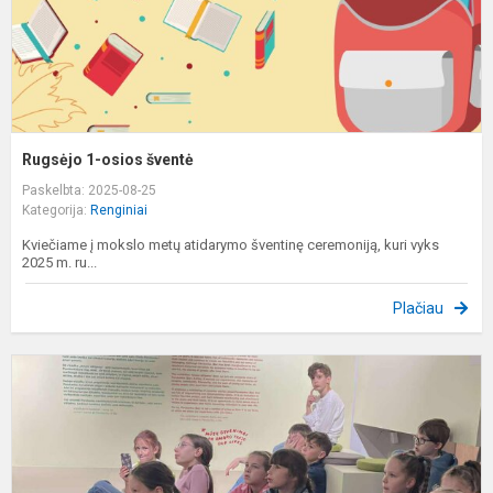
Rugsėjo 1-osios šventė
Paskelbta: 2025-08-25
Kategorija:
Renginiai
Kviečiame į mokslo metų atidarymo šventinę ceremoniją, kuri vyks
2025 m. ru...
Plačiau
P
s
d