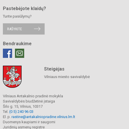
Pastebėjote klaidų?
Turite pasiūlymų?
RAŠYKITE
Bendraukime
Steigėjas
Vilniaus miesto savivaldybė
Vilniaus Antakalnio pradinė mokykla
Savivaldybės biudžetinė įstaiga
Šilo g. 15, Vilnius, 10317
Tel.
(0 5) 240 96 03
El. p.
rastine@antakalniopradine.vilnius.lm.lt
Duomenys kaupiami ir saugomi
Juridinių asmenų registre