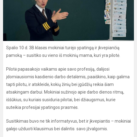
Spalio 10 d. 3B klasės mokiniai turėjo ypatingą ir įkvepiančią
pamoką – susitiko su vieno iš mokinių mama, kuri yra pilotė.
Pilotė papasakojo vaikams apie savo profesiją, dalijosi
įdomiausiomis kasdienio darbo detalėmis, paaiškino, kaip galima
tapti pilotu, ir atskleidė, kokių žinių bei įgūdžių reikia šiam
atsakingam darbui. Mokiniai sužinojo apie darbo dienos ritmą,
iššūkius, su kuriais susiduria pilotai, bei džiaugsmus, kurie
suteikia profesijai ypatingos prasmės.
Susitikimas buvo ne tik informatyvus, bet ir įkvepiantis – mokiniai
galėjo užduoti klausimus bei dalintis savo įžvalgomis.