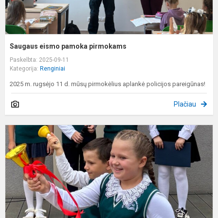
Saugaus eismo pamoka pirmokams
Paskelbta: 2025-09-11
Kategorija:
Renginiai
2025 m. rugsėjo 11 d. mūsų pirmokėlius aplankė policijos pareigūnas!
Plačiau
R
1
d
–
M
ir
ž
d