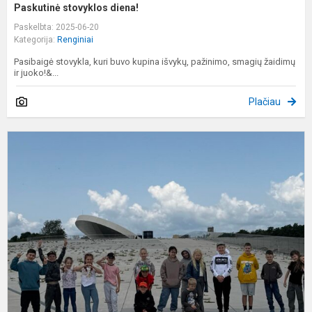
Paskutinė stovyklos diena!
Paskelbta: 2025-06-20
Kategorija:
Renginiai
Pasibaigė stovykla, kuri buvo kupina išvykų, pažinimo, smagių žaidimų
ir juoko!&...
Plačiau
S
v
į
K