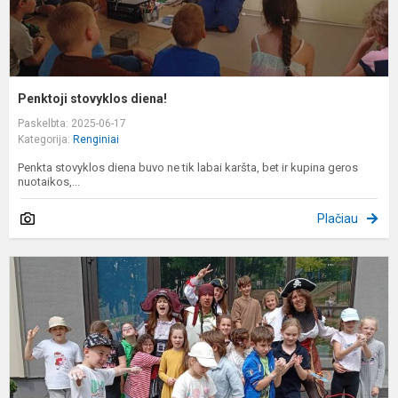
Penktoji stovyklos diena!
Paskelbta: 2025-06-17
Kategorija:
Renginiai
Penkta stovyklos diena buvo ne tik labai karšta, bet ir kupina geros
nuotaikos,...
Plačiau
K
s
d