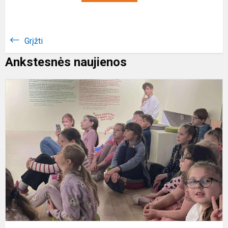
Grįžti
Ankstesnės naujienos
P
s
d