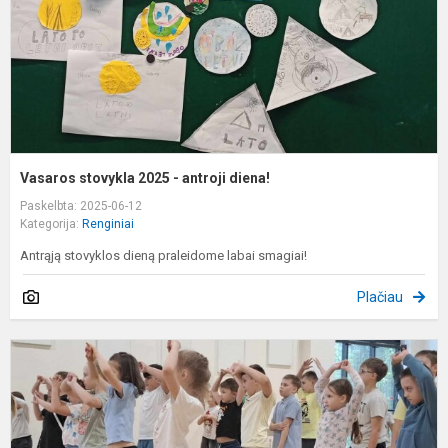
d
Vasaros stovykla 2025 - antroji diena!
Paskelbta: 2025-06-12
Kategorija:
Renginiai
Antrąją stovyklos dieną praleidome labai smagiai!
Plačiau
V
s
2
-
p