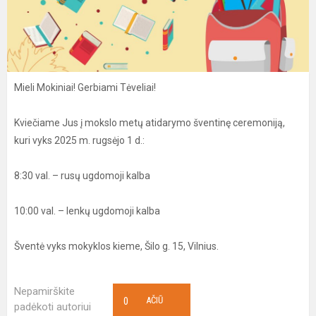
Mieli Mokiniai! Gerbiami Tėveliai!
Kviečiame Jus į mokslo metų atidarymo šventinę ceremoniją,
kuri vyks 2025 m. rugsėjo 1 d.:
8:30 val. – rusų ugdomoji kalba
10:00 val. – lenkų ugdomoji kalba
Šventė vyks mokyklos kieme, Šilo g. 15, Vilnius.
Nepamirškite
0
AČIŪ
padėkoti autoriui