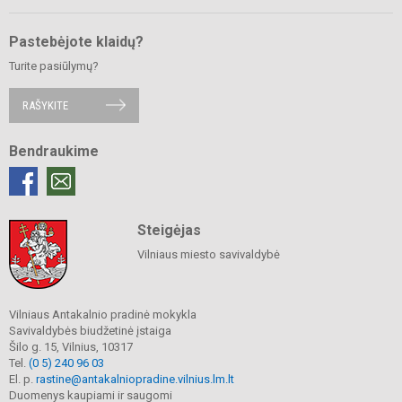
Pastebėjote klaidų?
Turite pasiūlymų?
RAŠYKITE
Bendraukime
Steigėjas
Vilniaus miesto savivaldybė
Vilniaus Antakalnio pradinė mokykla
Savivaldybės biudžetinė įstaiga
Šilo g. 15, Vilnius, 10317
Tel.
(0 5) 240 96 03
El. p.
rastine@antakalniopradine.vilnius.lm.lt
Duomenys kaupiami ir saugomi