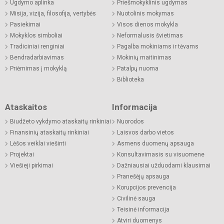
Ugdymo aplinka
Priešmokyklinis ugdymas
Misija, vizija, filosofija, vertybės
Nuotolinis mokymas
Pasiekimai
Visos dienos mokykla
Mokyklos simboliai
Neformalusis švietimas
Tradiciniai renginiai
Pagalba mokiniams ir tėvams
Bendradarbiavimas
Mokinių maitinimas
Priėmimas į mokyklą
Patalpų nuoma
Biblioteka
Ataskaitos
Informacija
Biudžeto vykdymo ataskaitų rinkiniai
Nuorodos
Finansinių ataskaitų rinkiniai
Laisvos darbo vietos
Lėšos veiklai viešinti
Asmens duomenų apsauga
Projektai
Konsultavimasis su visuomene
Viešieji pirkimai
Dažniausiai užduodami klausimai
Pranešėjų apsauga
Korupcijos prevencija
Civilinė sauga
Teisinė informacija
Atviri duomenys