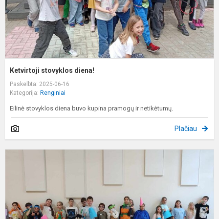
Ketvirtoji stovyklos diena!
Paskelbta: 2025-06-16
Kategorija:
Renginiai
Eilinė stovyklos diena buvo kupina pramogų ir netikėtumų.
Plačiau
V
s
2
-
t
d