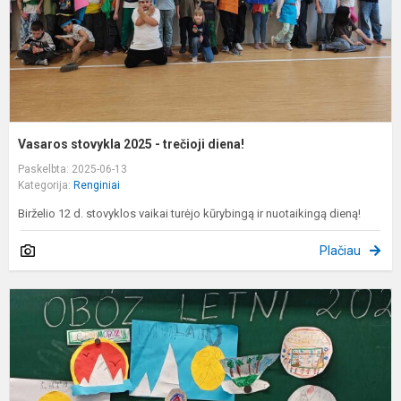
Vasaros stovykla 2025 - trečioji diena!
Paskelbta: 2025-06-13
Kategorija:
Renginiai
Birželio 12 d. stovyklos vaikai turėjo kūrybingą ir nuotaikingą dieną!
Plačiau
V
s
2
-
a