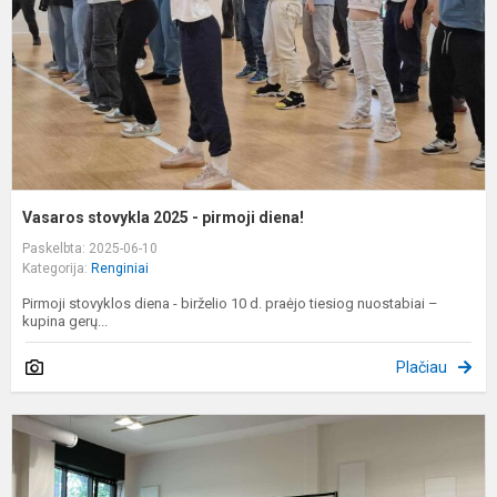
d
Vasaros stovykla 2025 - pirmoji diena!
Paskelbta: 2025-06-10
Kategorija:
Renginiai
Pirmoji stovyklos diena - birželio 10 d. praėjo tiesiog nuostabiai –
kupina gerų...
Plačiau
M
m
p