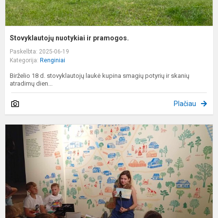
Stovyklautojų nuotykiai ir pramogos.
Paskelbta: 2025-06-19
Kategorija:
Renginiai
Birželio 18 d. stovyklautojų laukė kupina smagių potyrių ir skanių
atradimų dien...
Plačiau
P
s
d