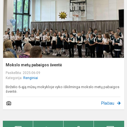
š
Mokslo metų pabaigos šventė
Paskelbta: 2025-06-09
Kategorija:
Renginiai
Birželio 6-ąją mūsų mokykloje vyko iškilminga mokslo metų pabaigos
šventė.
Plačiau