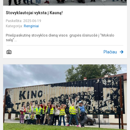
Stovyklautojai vyksta į Kauną!
Paskelbta: 2025-06-19
Kategorija:
Renginiai
Priešpaskutinę stovyklos dieną visos grupės išsiruošė į "Mokslo
salą"...
Plačiau
S
n
ir
p