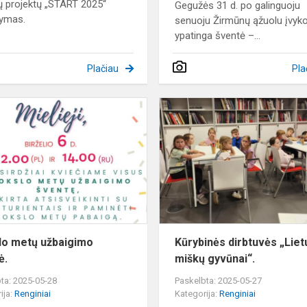
ų projektų „START 2025“
Gegužės 31 d. po galinguoju
tymas.
senuoju Žirmūnų ąžuolu įvyk
ypatinga šventė –...
Plačiau
Pla
Mokslo
metų
užbaigimo
šventė.
o metų užbaigimo
Kūrybinės dirbtuvės „Lie
ė.
miškų gyvūnai“.
ta: 2025-05-28
Paskelbta: 2025-05-27
ija:
Renginiai
Kategorija:
Renginiai