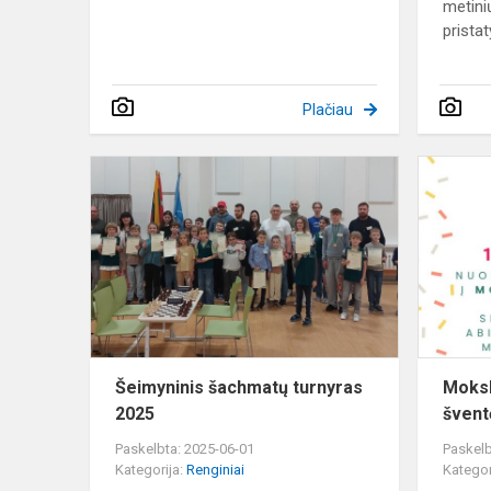
metini
prista
Plačiau
Šeimyninis
šachmatų
turnyras
2025
Šeimyninis šachmatų turnyras
Moksl
2025
švent
Paskelbta: 2025-06-01
Paskelb
Kategorija:
Renginiai
Kategor