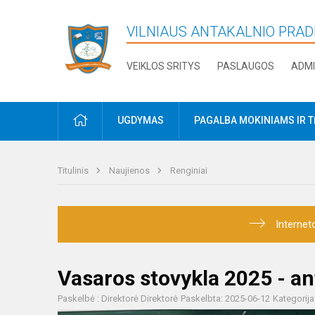
VILNIAUS ANTAKALNIO PRA
VEIKLOS SRITYS
PASLAUGOS
ADMI
PRADŽIA
UGDYMAS
PAGALBA MOKINIAMS IR 
Titulinis
Naujienos
Renginiai
Internet
Vasaros stovykla 2025 - ant
Paskelbė : Direktorė Direktorė
Paskelbta: 2025-06-12
Kategorija