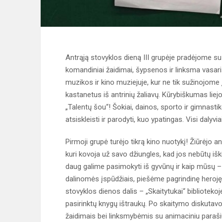
Antrąją stovyklos dieną III grupėje pradėjome 
komandiniai žaidimai, šypsenos ir linksma vasar
muzikos ir kino muziejuje, kur ne tik sužinojome
kastanetus iš antrinių žaliavų. Kūrybiškumas liej
„Talentų šou“! Šokiai, dainos, sporto ir gimnasti
atsiskleisti ir parodyti, kuo ypatingas. Visi daly
Pirmoji grupė turėjo tikrą kino nuotykį! Žiūrėjo an
kuri kovoja už savo džiungles, kad jos nebūtų iški
daug galime pasimokyti iš gyvūnų ir kaip mūsų – 
dalinomės įspūdžiais, piešėme pagrindinę heroję 
stovyklos dienos dalis – „Skaitytukai“ bibliotekoje
pasirinktų knygų ištraukų. Po skaitymo diskutav
žaidimais bei linksmybėmis su animaciniu paraši