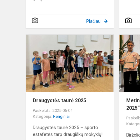
Plačiau
Draugystės
taurė
2025
Draugystės taurė 2025
Metin
2025“
Paskelbta: 2025-06-04
Kategorija:
Renginiai
Paskelb
Kategor
Draugystės taurė 2025 – sporto
estafetės tarp draugiškų mokyklų!
Biržel