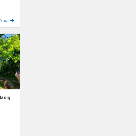
čiau
Vilniaus
miesto
pradinių
klasių
mokinių
pasakų
konkurso
bai...
lasių
o