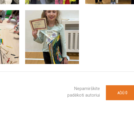
Nepamirškite
0
AČIŪ
padėkoti autoriui