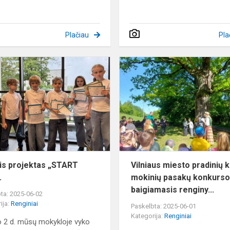
Plačiau
Pla
Metinis
projektas
„START
2025“.
is projektas „START
Vilniaus miesto pradinių k
.
mokinių pasakų konkurs
baigiamasis renginy...
ta: 2025-06-02
ija:
Renginiai
Paskelbta: 2025-06-01
Kategorija:
Renginiai
io 2 d. mūsų mokykloje vyko