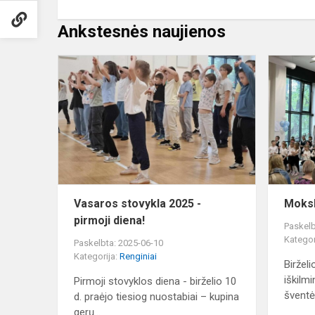
Ankstesnės naujienos
Vasaros
stovykla
2025
-
pirmoji
diena!
Vasaros stovykla 2025 -
Moksl
pirmoji diena!
Paskelb
Kategor
Paskelbta: 2025-06-10
Kategorija:
Renginiai
Biržel
iškilm
Pirmoji stovyklos diena - birželio 10
šventė
d. praėjo tiesiog nuostabiai – kupina
gerų...