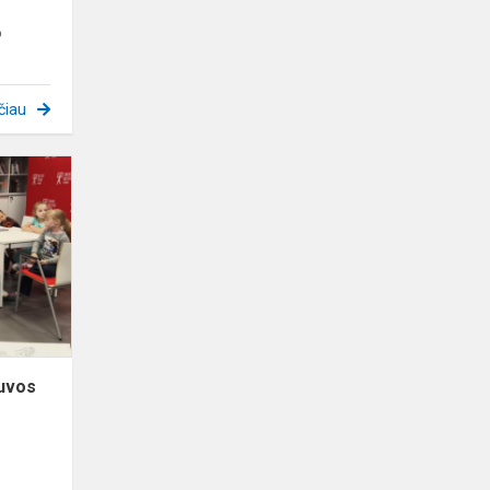
o
čiau
Kūrybinės
dirbtuvės
„Lietuvos
miškų
gyvūnai“.
tuvos