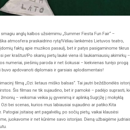
su smagiu anglų kalbos užsiėmimu „Summer Fiesta Fun Fair“ –
iška atmosfera praskaidrino rytą!Vėliau lankėmės Lietuvos teatro,
 įdomių faktų apie muzikos pasaulį, bet ir patys pasigaminome tikrus
osi per kraštus!Po skanių pietų laukė viena iš laukiamiausių akimirkų –
kos numeriai, piešinių paroda ir net šokusai – kiekvienas turėjo progą
viai buvo apdovanoti diplomais ir garsiais aplodismentais!
imacinį filmą „Ozi: lietaus miško balsas“. Tai jautri beždžionėlės istori
rstos. Šis filmas ne tik sujaudino, bet ir pamokė – padėjo suprasti, k
žmonių – veiksmai veikia jų gyvenimą ir aplinką.Sugrįžę į mokyklą
Ozi bei scenas, kurios mus labiausiai sujaudino ar patiko.Kita
. Patogiai įsitaisę ant pagalvėlių, po sočių pietų, vaikai klausėsi
ome, juokavome ir net kūrėme savo istorijas. Dieną užbaigėme judriai
utu.