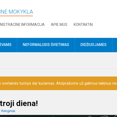
DINĖ MOKYKLA
NISTRACINĖ INFORMACIJA
APIE MUS
KONTAKTAI
TĖVAMS
NEFORMALUSIS ŠVIETIMAS
DIDŽIUOJAMĖS
o svetainės turinys dar kuriamas. Atsiprašome už galimus laikinus nea
roji diena!
:
Renginiai