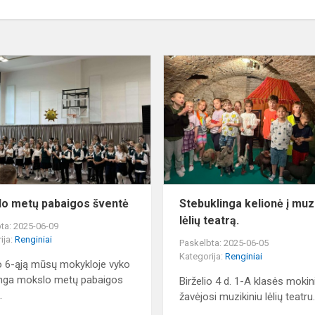
Mokslo
metų
pabaigos
šventė
o metų pabaigos šventė
Stebuklinga kelionė į muzi
lėlių teatrą.
ta: 2025-06-09
ija:
Renginiai
Paskelbta: 2025-06-05
Kategorija:
Renginiai
io 6-ąją mūsų mokykloje vyko
inga mokslo metų pabaigos
Birželio 4 d. 1-A klasės mokin
.
žavėjosi muzikiniu lėlių teatru