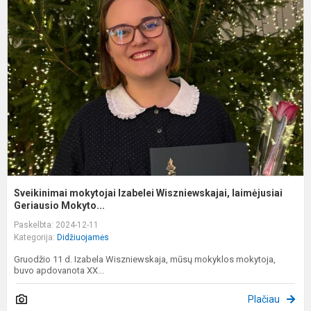
m
I
W
l
Sveikinimai mokytojai Izabelei Wiszniewskajai, laimėjusiai
Geriausio Mokyto...
Paskelbta: 2024-12-11
Kategorija:
Didžiuojamės
Gruodžio 11 d. Izabela Wiszniewskaja, mūsų mokyklos mokytoja,
buvo apdovanota XX...
Plačiau