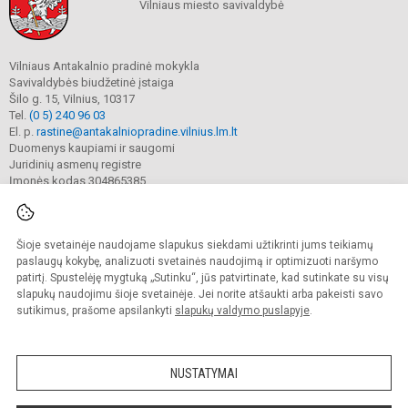
Vilniaus miesto savivaldybė
Vilniaus Antakalnio pradinė mokykla
Savivaldybės biudžetinė įstaiga
Šilo g. 15, Vilnius, 10317
Tel.
(0 5) 240 96 03
El. p.
rastine@antakalniopradine.vilnius.lm.lt
Duomenys kaupiami ir saugomi
Juridinių asmenų registre
Įmonės kodas 304865385
Šioje svetainėje naudojame slapukus siekdami užtikrinti jums teikiamų
© 2023. Vilniaus Antakalnio pradinė mokykla. Visos teisės saugomos.
Kopijuoti turinį be raštiško gimnazijos sutikimo griežtai draudžiama.
paslaugų kokybę, analizuoti svetainės naudojimą ir optimizuoti naršymo
patirtį. Spustelėję mygtuką „Sutinku“, jūs patvirtinate, kad sutinkate su visų
Prieinamumo paraiška
Slapukų valdymas
slapukų naudojimu šioje svetainėje. Jei norite atšaukti arba pakeisti savo
sutikimus, prašome apsilankyti
slapukų valdymo puslapyje
.
Sumanus būdas atnaujinti
mokyklos interneto
svetainę
NUSTATYMAI