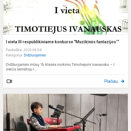
I vieta III respublikiniame konkurse "Muzikinės fantazijos‘“
Paskelbta: 2025-06-04
Kategorija:
Didžiuojamės
Didžiuojamės mūsų 1b klasės mokiniu Timotiejumi Ivanausku – I
vietos laimėtoju I...
Plačiau
1
k
m
T
I