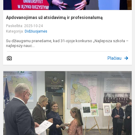
Apdovanojimas už atsidavimą ir profesionalumą
Paskelbta: 2025-10-24
Kategorija:
Didžiuojamės
Su džiaugsmu pranešame, kad 31-ojoje konkurso „Najlepsza szkoła –
najlepszy nauc...
Plačiau
3
k
m
-
k
„
p
b
s