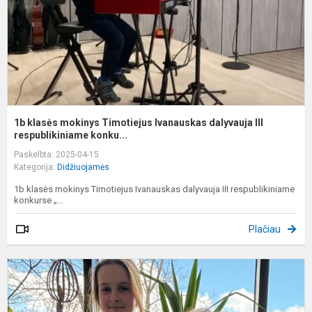
d
II
r
1b klasės mokinys Timotiejus Ivanauskas dalyvauja III
respublikiniame konku...
Paskelbta: 2025-04-15
Kategorija:
Didžiuojamės
1b klasės mokinys Timotiejus Ivanauskas dalyvauja III respublikiniame
konkurse „...
Plačiau
V
m
3