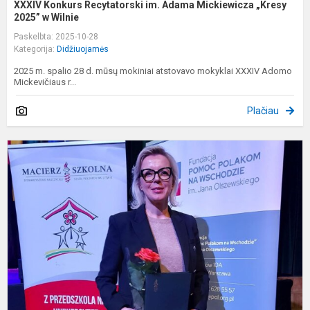
XXXIV Konkurs Recytatorski im. Adama Mickiewicza „Kresy
2025” w Wilnie
Paskelbta: 2025-10-28
Kategorija:
Didžiuojamės
2025 m. spalio 28 d. mūsų mokiniai atstovavo mokyklai XXXIV Adomo
Mickevičiaus r...
Plačiau
A
u
a
ir
p