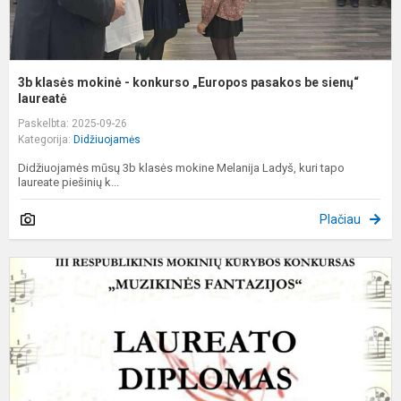
la
3b klasės mokinė - konkurso „Europos pasakos be sienų“
laureatė
Paskelbta: 2025-09-26
Kategorija:
Didžiuojamės
Didžiuojamės mūsų 3b klasės mokine Melanija Ladyš, kuri tapo
laureate piešinių k...
Plačiau
I
v
II
r
k
"
f