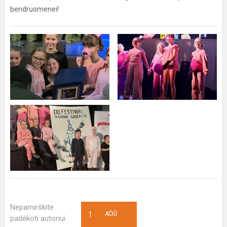
bendruomenei!
Nepamirškite
1
AČIŪ
padėkoti autoriui