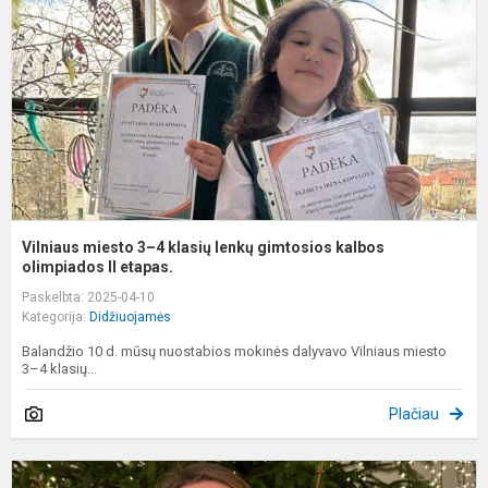
4
k
l
g
k
o
Vilniaus miesto 3–4 klasių lenkų gimtosios kalbos
olimpiados II etapas.
Paskelbta: 2025-04-10
Kategorija:
Didžiuojamės
Balandžio 10 d. mūsų nuostabios mokinės dalyvavo Vilniaus miesto
3–4 klasių...
Plačiau
S