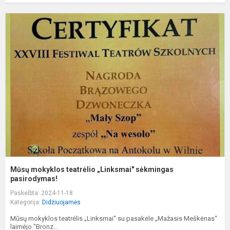
M
m
t
„
s
p
Mūsų mokyklos teatrėlio „Linksmai" sėkmingas
pasirodymas!
Paskelbta: 2024-11-18
Kategorija:
Didžiuojamės
Mūsų mokyklos teatrėlis „Linksmai“ su pasakėle „Mažasis Meškėnas“
laimėjo "Bronz...