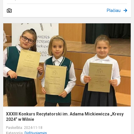
Plačiau
X
K
R
i
A
M
„
20
XXXIII Konkurs Recytatorski im. Adama Mickiewicza „Kresy
2024” w Wilnie
Paskelbta: 2024-11-18
Kategorija:
Didžiuojamės