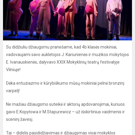
Su didžiuliu džiaugsmu pranešame, kad 4b klasės mokiniai,
vadovaujami savo auklėtojos J. Kariunienės ir muzikos mokytojos
E. Ivanauskienės, dalyvavo XXIX Mokyklinių teatrų festivalyje
Vilniuje!
Dėka entuziazmo ir kūrybiškumo mūsų mokiniai pelnė bronzinį
varpelį!
Ne mažiau džiaugsmo suteikė ir aktorių apdovanojimai, kuriuos
gavo E.Kopyłowa ir M.Stapurewicz – už išskirtinius vaidmenis ir
sceninį žavesį.
Tai – didelis pasididžiavimas ir džiaugsmas visai mokyklos