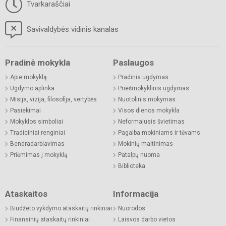
Tvarkaraščiai
Savivaldybės vidinis kanalas
Pradinė mokykla
Paslaugos
Apie mokyklą
Pradinis ugdymas
Ugdymo aplinka
Priešmokyklinis ugdymas
Misija, vizija, filosofija, vertybės
Nuotolinis mokymas
Pasiekimai
Visos dienos mokykla
Mokyklos simboliai
Neformalusis švietimas
Tradiciniai renginiai
Pagalba mokiniams ir tėvams
Bendradarbiavimas
Mokinių maitinimas
Priėmimas į mokyklą
Patalpų nuoma
Biblioteka
Ataskaitos
Informacija
Biudžeto vykdymo ataskaitų rinkiniai
Nuorodos
Finansinių ataskaitų rinkiniai
Laisvos darbo vietos