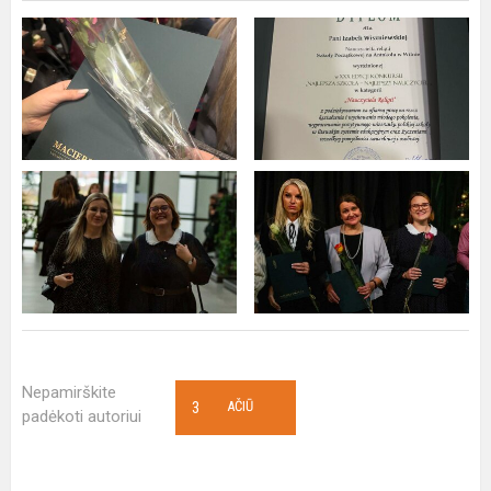
Nepamirškite
3
AČIŪ
padėkoti autoriui