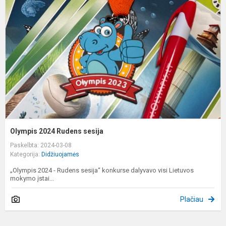
R
s
Olympis 2024 Rudens sesija
Paskelbta: 2024-03-08
Kategorija:
Didžiuojamės
„Olympis 2024 - Rudens sesija“ konkurse dalyvavo visi Lietuvos
mokymo įstai...
Plačiau