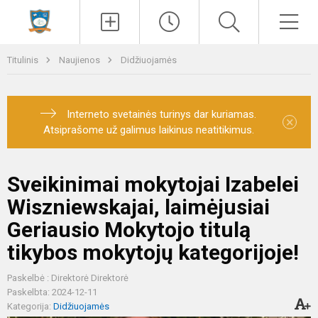
Paieška
Men
Titulinis
Naujienos
Didžiuojamės
Interneto svetainės turinys dar kuriamas.
×
Atsiprašome už galimus laikinus neatitikimus.
Sveikinimai mokytojai Izabelei
Wiszniewskajai, laimėjusiai
Geriausio Mokytojo titulą
tikybos mokytojų kategorijoje!
Paskelbė : Direktorė Direktorė
Paskelbta: 2024-12-11
Kategorija:
Didžiuojamės