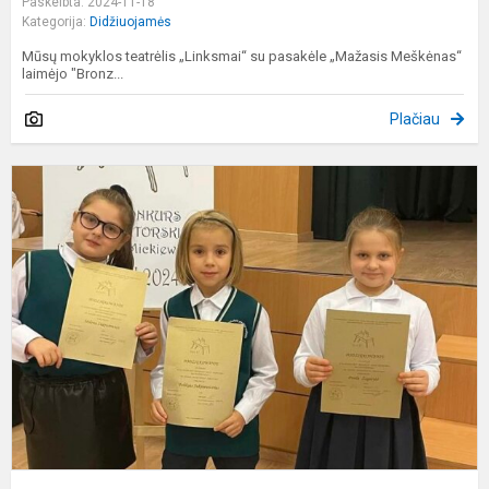
Paskelbta: 2024-11-18
Kategorija:
Didžiuojamės
Mūsų mokyklos teatrėlis „Linksmai“ su pasakėle „Mažasis Meškėnas“
laimėjo "Bronz...
Plačiau
X
K
R
i
A
M
„
20