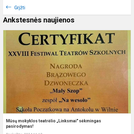
Grįžti
Ankstesnės naujienos
M
m
t
„
s
p
Mūsų mokyklos teatrėlio „Linksmai" sėkmingas
pasirodymas!