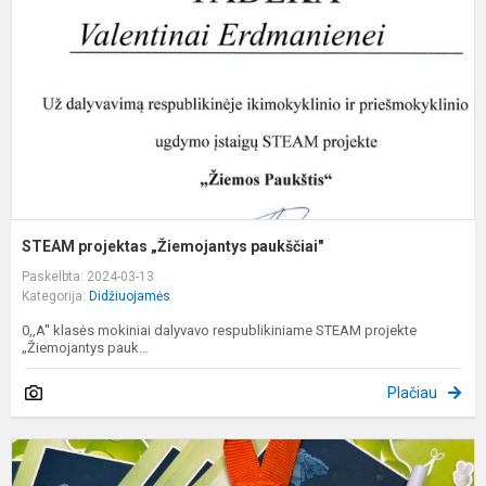
p
STEAM projektas „Žiemojantys paukščiai"
Paskelbta: 2024-03-13
Kategorija:
Didžiuojamės
0,,A'' klasės mokiniai dalyvavo respublikiniame STEAM projekte
„Žiemojantys pauk...
Plačiau
O
2