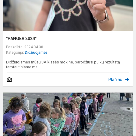
"PANGEA 2024"
Paskelbta: 2024-04-30
Kategorija:
Didžiuojamės
Didžiuojamės mūsų 3A klasės mokine, parodžiusi puikų rezultatą
tarptautiniame ma...
Plačiau
K
b