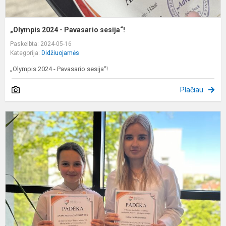
„Olympis 2024 - Pavasario sesija“!
Paskelbta: 2024-05-16
Kategorija:
Didžiuojamės
„Olympis 2024 - Pavasario sesija“!
Plačiau
V
m
3
4
k
l
(
k
o