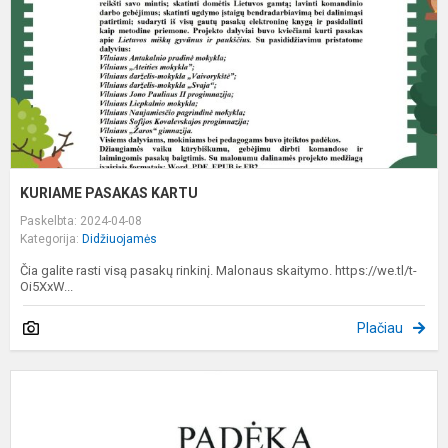
KURIAME PASAKAS KARTU
Paskelbta: 2024-04-08
Kategorija:
Didžiuojamės
Čia galite rasti visą pasakų rinkinį. Malonaus skaitymo. https://we.tl/t-
Oi5XxW...
Plačiau
S
p
„