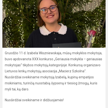
Gruodžio 11 d. Izabela Wiszniewskaja, mūsų mokyklos mokytoja,
buvo apdovanota XXX konkurso „Geriausia mokykla – geriausias
mokytojas“ tikybos mokytojų kategorijoje. Konkursą organizavo
Lietuvos lenkų mokytojų asociacija „Macierz Szkolna“.
Nuoširdžiai sveikiname mokytoją Izabelą, kupiną empatijos
mokiniams, turinčią nuostabią šypseną ir tiesiog žmogų, kuris
myli tai, ką daro.
Nuoširdžiai sveikiname ir didžiuojamės!