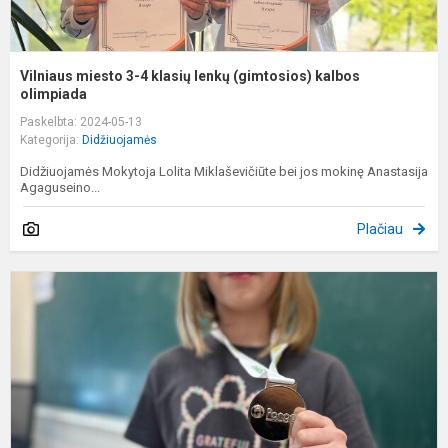
Vilniaus miesto 3-4 klasių lenkų (gimtosios) kalbos
olimpiada
Paskelbta: 2024-05-13
Kategorija:
Didžiuojamės
Didžiuojamės Mokytoja Lolita Miklaševičiūte bei jos mokinę Anastasija
Agaguseino...
Plačiau
"
2