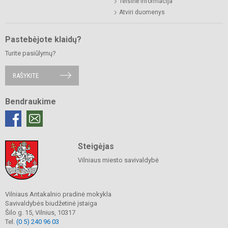
Teisinė informacija
Atviri duomenys
Pastebėjote klaidų?
Turite pasiūlymų?
RAŠYKITE
Bendraukime
Steigėjas
Vilniaus miesto savivaldybė
Vilniaus Antakalnio pradinė mokykla
Savivaldybės biudžetinė įstaiga
Šilo g. 15, Vilnius, 10317
Tel.
(0 5) 240 96 03