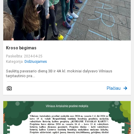
Kroso bėgimas
Paskelbta: 2024-04-25
Kategorija:
Didžiuojamės
Saulėtą pavasario dieną 3B ir 4A kl. mokiniai dalyvavo Vilniaus
tarptautinio pra...
Plačiau
K
P
K