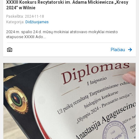
XXXIII Konkurs Recytatorski im. Adama Mickiewicza „Kresy
2024” w Wilnie
Paskelbta: 2024-11-18
Kategorija:
Didžiuojamės
2024 m. spalio 24 d. mūsų mokiniai atstovavo mokyklai miesto
etapuose XXXIII Ado...
Plačiau
„
2
-
P
s