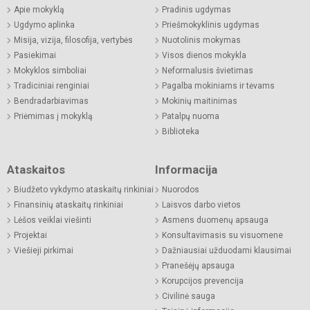
Apie mokyklą
Pradinis ugdymas
Ugdymo aplinka
Priešmokyklinis ugdymas
Misija, vizija, filosofija, vertybės
Nuotolinis mokymas
Pasiekimai
Visos dienos mokykla
Mokyklos simboliai
Neformalusis švietimas
Tradiciniai renginiai
Pagalba mokiniams ir tėvams
Bendradarbiavimas
Mokinių maitinimas
Priėmimas į mokyklą
Patalpų nuoma
Biblioteka
Ataskaitos
Informacija
Biudžeto vykdymo ataskaitų rinkiniai
Nuorodos
Finansinių ataskaitų rinkiniai
Laisvos darbo vietos
Lėšos veiklai viešinti
Asmens duomenų apsauga
Projektai
Konsultavimasis su visuomene
Viešieji pirkimai
Dažniausiai užduodami klausimai
Pranešėjų apsauga
Korupcijos prevencija
Civilinė sauga