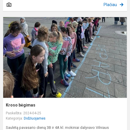
Plačiau
K
b
Kroso bėgimas
Paskelbta: 2024-04-25
Kategorija:
Didžiuojamės
Saulėtą pavasario dieną 3B ir 4A kl. mokiniai dalyvavo Vilniaus