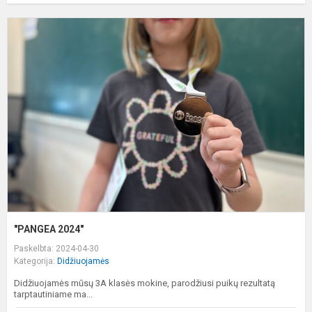
"
2
"PANGEA 2024"
Paskelbta: 2024-04-30
Kategorija:
Didžiuojamės
Didžiuojamės mūsų 3A klasės mokine, parodžiusi puikų rezultatą
tarptautiniame ma...