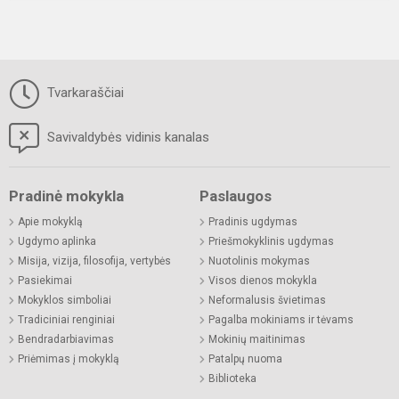
Tvarkaraščiai
Savivaldybės vidinis kanalas
Pradinė mokykla
Paslaugos
Apie mokyklą
Pradinis ugdymas
Ugdymo aplinka
Priešmokyklinis ugdymas
Misija, vizija, filosofija, vertybės
Nuotolinis mokymas
Pasiekimai
Visos dienos mokykla
Mokyklos simboliai
Neformalusis švietimas
Tradiciniai renginiai
Pagalba mokiniams ir tėvams
Bendradarbiavimas
Mokinių maitinimas
Priėmimas į mokyklą
Patalpų nuoma
Biblioteka