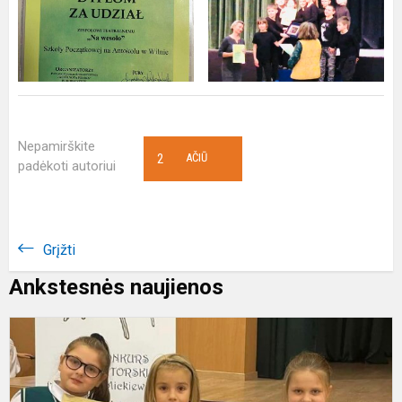
Nepamirškite
2
AČIŪ
padėkoti autoriui
Grįžti
Ankstesnės naujienos
X
K
R
i