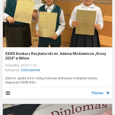
A
M
„
20
XXXIII Konkurs Recytatorski im. Adama Mickiewicza „Kresy
2024” w Wilnie
Paskelbta: 2024-11-18
Kategorija:
Didžiuojamės
2024 m. spalio 24 d. mūsų mokiniai atstovavo mokyklai miesto
etapuose XXXIII Ado...
Plačiau
„
2