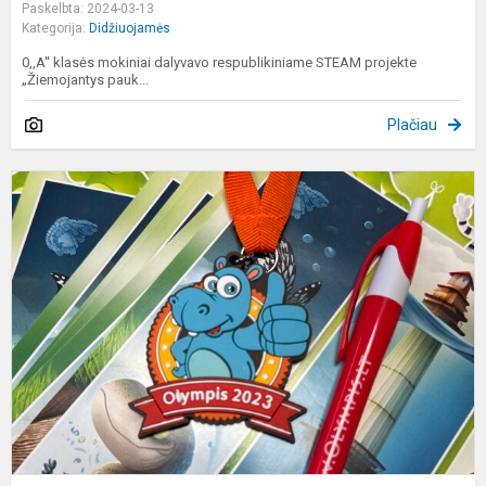
Paskelbta: 2024-03-13
Kategorija:
Didžiuojamės
0,,A'' klasės mokiniai dalyvavo respublikiniame STEAM projekte
„Žiemojantys pauk...
Plačiau
O
2
R
s