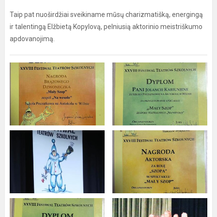
Taip pat nuoširdžiai sveikiname mūsų charizmatišką, energingą
ir talentingą Elžbietą Kopylovą, pelniusią aktorinio meistriškumo
apdovanojimą.