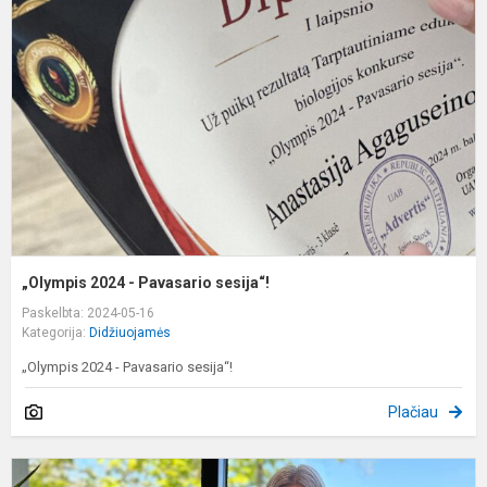
-
P
s
„Olympis 2024 - Pavasario sesija“!
Paskelbta: 2024-05-16
Kategorija:
Didžiuojamės
„Olympis 2024 - Pavasario sesija“!
Plačiau
V