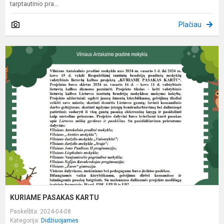
tarptautinio pra...
Plačiau
K
P
K
KURIAME PASAKAS KARTU
Paskelbta: 2024-04-08
Kategorija:
Didžiuojamės