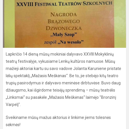
Lapkričio 14 dieną mūsų mokiniai dalyvavo XXVIII Mokyklinių
teatrų festivalyje, vykusiame Lenkų kultūros namuose. Mūsų
mažieji aktoriai kartu su savo vadove Jolanta Karuniene pristatė
lėlių spektaklį „Mažasis Meškėnas“. Be to, jie stebėjo kitų teatro
trupių pasirodymus ir dalyvavo meninėse dirbtuvėse. Buvo daug
džiaugsmo, kai išgirdome teisėjų sprendimą – mūsų teatrėlis
„Linksmai“ su pasakėle „Mažasis Meškėnas“ laimėjo "Bronzinį
Varpelį".
Sveikiname mūsų mažus aktorius ir linkime jiems tolesnės
sėkmės!