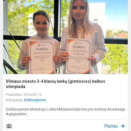
m
3
4
k
l
(
k
o
Vilniaus miesto 3-4 klasių lenkų (gimtosios) kalbos
olimpiada
Paskelbta: 2024-05-13
Kategorija:
Didžiuojamės
Didžiuojamės Mokytoja Lolita Miklaševičiūte bei jos mokinę Anastasija
Agaguseino...
Plačiau