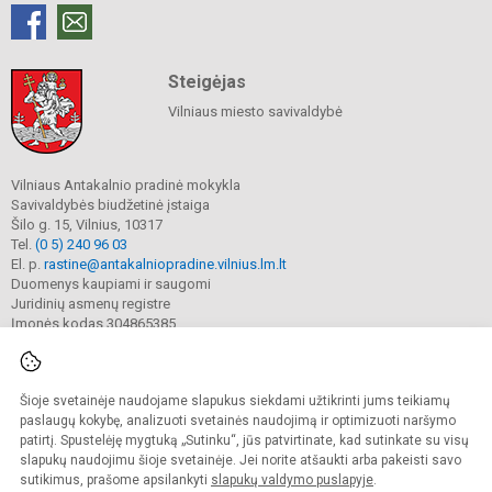
Steigėjas
Vilniaus miesto savivaldybė
Vilniaus Antakalnio pradinė mokykla
Savivaldybės biudžetinė įstaiga
Šilo g. 15, Vilnius, 10317
Tel.
(0 5) 240 96 03
El. p.
rastine@antakalniopradine.vilnius.lm.lt
Duomenys kaupiami ir saugomi
Juridinių asmenų registre
Įmonės kodas 304865385
Šioje svetainėje naudojame slapukus siekdami užtikrinti jums teikiamų
© 2023. Vilniaus Antakalnio pradinė mokykla. Visos teisės saugomos.
Kopijuoti turinį be raštiško gimnazijos sutikimo griežtai draudžiama.
paslaugų kokybę, analizuoti svetainės naudojimą ir optimizuoti naršymo
patirtį. Spustelėję mygtuką „Sutinku“, jūs patvirtinate, kad sutinkate su visų
Prieinamumo paraiška
Slapukų valdymas
slapukų naudojimu šioje svetainėje. Jei norite atšaukti arba pakeisti savo
sutikimus, prašome apsilankyti
slapukų valdymo puslapyje
.
Sumanus būdas atnaujinti