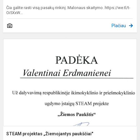
Čia galite rasti visą pasakų rinkinį. Malonaus skaitymo. https://we.tl/t-
Oi5XxW...
Plačiau
S
p
„
p
STEAM projektas „Žiemojantys paukščiai"