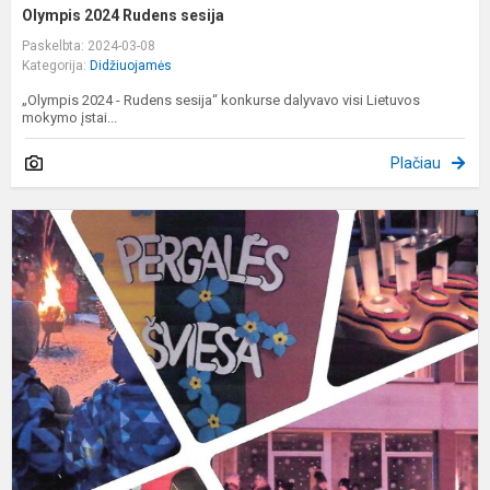
Olympis 2024 Rudens sesija
Paskelbta: 2024-03-08
Kategorija:
Didžiuojamės
„Olympis 2024 - Rudens sesija“ konkurse dalyvavo visi Lietuvos
mokymo įstai...
Plačiau
P
u
d
p
a
"
š