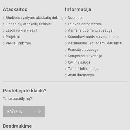
Ataskaitos
Informacija
Biudžeto vykdymo ataskaitų rinkiniai
Nuorodos
Finansinių ataskaitų rinkiniai
Laisvos darbo vietos
Lėšos veiklai viešinti
Asmens duomenų apsauga
Projektai
Konsultavimasis su visuomene
Viešieji pirkimai
Dažniausiai užduodami klausimai
Pranešėjų apsauga
Korupcijos prevencija
Civilinė sauga
Teisinė informacija
Atviri duomenys
Pastebėjote klaidų?
Turite pasiūlymų?
RAŠYKITE
Bendraukime