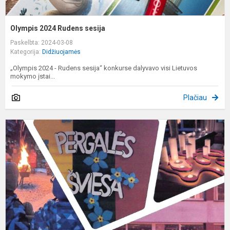
Olympis 2024 Rudens sesija
Paskelbta: 2024-03-08
Kategorija:
Didžiuojamės
„Olympis 2024 - Rudens sesija“ konkurse dalyvavo visi Lietuvos
mokymo įstai...
Plačiau
P
u
d
p
a
"
š