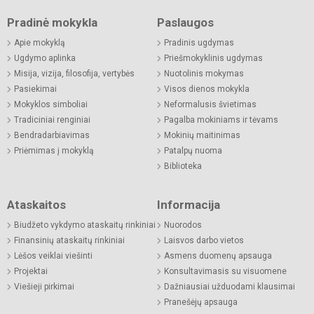
Pradinė mokykla
Paslaugos
Apie mokyklą
Pradinis ugdymas
Ugdymo aplinka
Priešmokyklinis ugdymas
Misija, vizija, filosofija, vertybės
Nuotolinis mokymas
Pasiekimai
Visos dienos mokykla
Mokyklos simboliai
Neformalusis švietimas
Tradiciniai renginiai
Pagalba mokiniams ir tėvams
Bendradarbiavimas
Mokinių maitinimas
Priėmimas į mokyklą
Patalpų nuoma
Biblioteka
Ataskaitos
Informacija
Biudžeto vykdymo ataskaitų rinkiniai
Nuorodos
Finansinių ataskaitų rinkiniai
Laisvos darbo vietos
Lėšos veiklai viešinti
Asmens duomenų apsauga
Projektai
Konsultavimasis su visuomene
Viešieji pirkimai
Dažniausiai užduodami klausimai
Pranešėjų apsauga