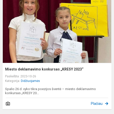
d
k
„
2
Miesto deklamavimo konkursas „KRESY 2023“
Paskelbta: 2023-10-26
Kategorija:
Didžiuojamės
Spalio 26 d. vyko tikra poezijos šventė – miesto deklamavimo
konkursas „KRESY 20...
Plačiau