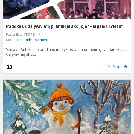
Padėka už dalyvavimą pilietinėje akcijoje "Pergalės šviesa"
Paskelbta: 2024-01-25
Kategorija:
Didžiuojamės
Vilniaus Antakalnio pradinės mokyklos bednruomenė gavo padėką už
dalyvavimą akci...
Plačiau
R
p
k
"
s
p
Ž
s.