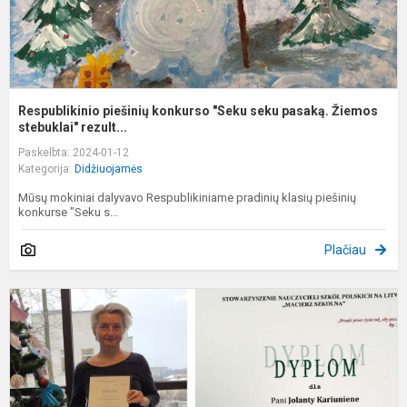
Respublikinio piešinių konkurso "Seku seku pasaką. Žiemos
stebuklai" rezult...
Paskelbta: 2024-01-12
Kategorija:
Didžiuojamės
Mūsų mokiniai dalyvavo Respublikiniame pradinių klasių piešinių
konkurse "Seku s...
Plačiau
A