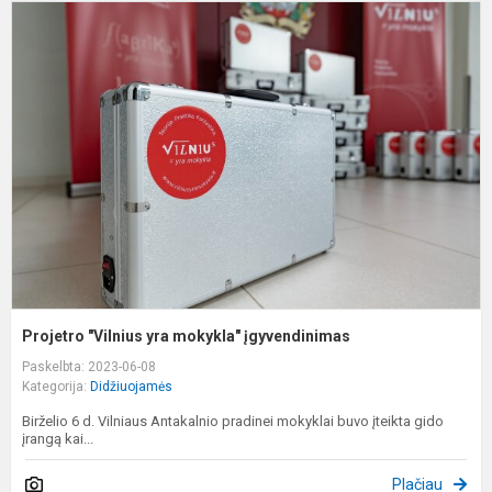
P
"
y
m
į
Projetro "Vilnius yra mokykla" įgyvendinimas
Paskelbta: 2023-06-08
Kategorija:
Didžiuojamės
Birželio 6 d. Vilniaus Antakalnio pradinei mokyklai buvo įteikta gido
įrangą kai...
Plačiau