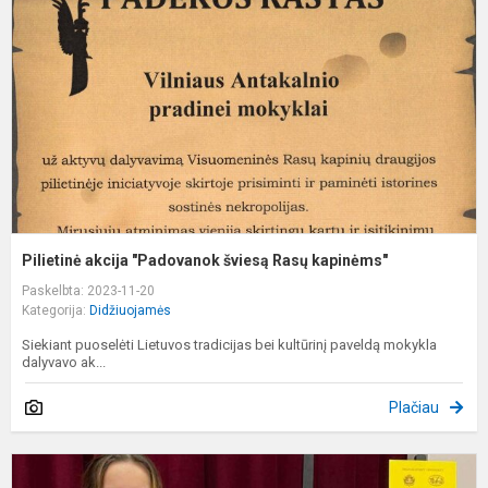
š
R
k
Pilietinė akcija "Padovanok šviesą Rasų kapinėms"
Paskelbta: 2023-11-20
Kategorija:
Didžiuojamės
Siekiant puoselėti Lietuvos tradicijas bei kultūrinį paveldą mokykla
dalyvavo ak...
Plačiau
M