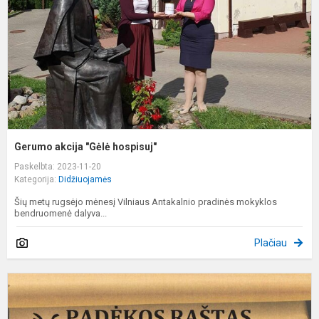
Gerumo akcija "Gėlė hospisuj"
Paskelbta: 2023-11-20
Kategorija:
Didžiuojamės
Šių metų rugsėjo mėnesį Vilniaus Antakalnio pradinės mokyklos
bendruomenė dalyva...
Plačiau
P
a
"