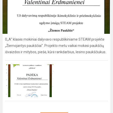
0,,A'' klasės mokiniai dalyvavo respublikiniame STEAM projekte
„Žiemojantys paukščiai". Projekto metu vaikai mokėsi paukščių
išvaizdos ir mitybos, piešė, kūrė rankdarbius, lesino paukščiukus.