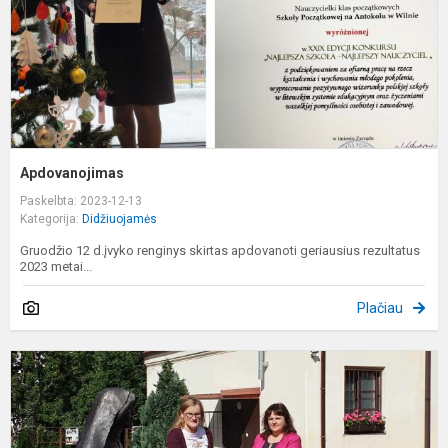
Apdovanojimas
Paskelbta: 2023-12-13
Kategorija:
Didžiuojamės
Gruodžio 12 d.įvyko renginys skirtas apdovanoti geriausius rezultatus
2023 metai...
Plačiau
G
a
"
h