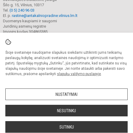
Šilo g. 15, Vilnius, 10317
Tel.
(0 5) 240 96 03
El. p.
rastine@antakalniopradine.vilnius.lm.lt
Duomenys kaupiami ir saugomi
Juridinių asmenų registre
Įmonės kodas 304865385
Šioje svetainėje naudojame slapukus siekdami užtikrinti jums teikiamų
© 2023. Vilniaus Antakalnio pradinė mokykla. Visos teisės saugomos.
Kopijuoti turinį be raštiško gimnazijos sutikimo griežtai draudžiama.
paslaugų kokybę, analizuoti svetainės naudojimą ir optimizuoti naršymo
patirtį. Spustelėję mygtuką „Sutinku“, jūs patvirtinate, kad sutinkate su visų
Prieinamumo paraiška
Slapukų valdymas
slapukų naudojimu šioje svetainėje. Jei norite atšaukti arba pakeisti savo
sutikimus, prašome apsilankyti
slapukų valdymo puslapyje
.
Sumanus būdas atnaujinti
mokyklos interneto
svetainę
NUSTATYMAI
NESUTINKU
SUTINKU