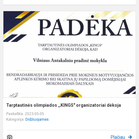
T
o
,
o
d
Tarptautinės olimpiados ,,KINGS" organizatoriai dėkoja
Paskelbta: 2023-05-05
Kategorija:
Didžiuojamės
Plačiau