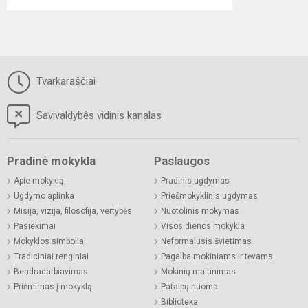
Tvarkaraščiai
Savivaldybės vidinis kanalas
Pradinė mokykla
Paslaugos
Apie mokyklą
Pradinis ugdymas
Ugdymo aplinka
Priešmokyklinis ugdymas
Misija, vizija, filosofija, vertybės
Nuotolinis mokymas
Pasiekimai
Visos dienos mokykla
Mokyklos simboliai
Neformalusis švietimas
Tradiciniai renginiai
Pagalba mokiniams ir tėvams
Bendradarbiavimas
Mokinių maitinimas
Priėmimas į mokyklą
Patalpų nuoma
Biblioteka