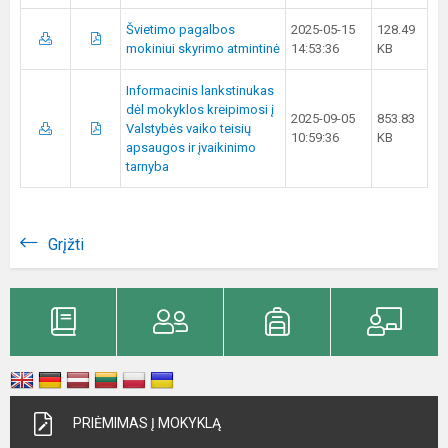
Švietimo pagalbos
2025-05-15
128.49
mokiniui skyrimo atmintinė
14:53:36
KB
Informacinis lankstinukas
dėl mokyklos kreipimosi į
2025-09-05
853.83
Valstybės vaiko teisių
10:59:36
KB
apsaugos ir įvaikinimo
tarnyba
Grįžti
PRIĖMIMAS Į MOKYKLĄ