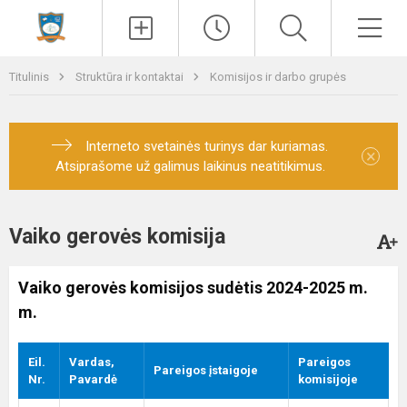
Paieška
Men
Titulinis
Struktūra ir kontaktai
Komisijos ir darbo grupės
Interneto svetainės turinys dar kuriamas.
×
Atsiprašome už galimus laikinus neatitikimus.
Vaiko gerovės komisija
Vaiko gerovės komisijos sudėtis 2024-2025 m.
m.
Eil.
Vardas,
Pareigos
Pareigos įstaigoje
Nr.
Pavardė
komisijoje