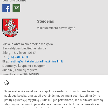
Bendraukime
Steigėjas
Vilniaus miesto savivaldybė
Vilniaus Antakalnio pradinė mokykla
Savivaldybės biudžetinė įstaiga
Šilo g. 15, Vilnius, 10317
Tel.
(0 5) 240 96 03
El. p.
rastine@antakalniopradine.vilnius.lm.lt
Duomenys kaupiami ir saugomi
Juridinių asmenų registre
Įmonės kodas 304865385
Šioje svetainėje naudojame slapukus siekdami užtikrinti jums teikiamų
© 2023. Vilniaus Antakalnio pradinė mokykla. Visos teisės saugomos.
Kopijuoti turinį be raštiško gimnazijos sutikimo griežtai draudžiama.
paslaugų kokybę, analizuoti svetainės naudojimą ir optimizuoti naršymo
patirtį. Spustelėję mygtuką „Sutinku“, jūs patvirtinate, kad sutinkate su visų
Prieinamumo paraiška
Slapukų valdymas
slapukų naudojimu šioje svetainėje. Jei norite atšaukti arba pakeisti savo