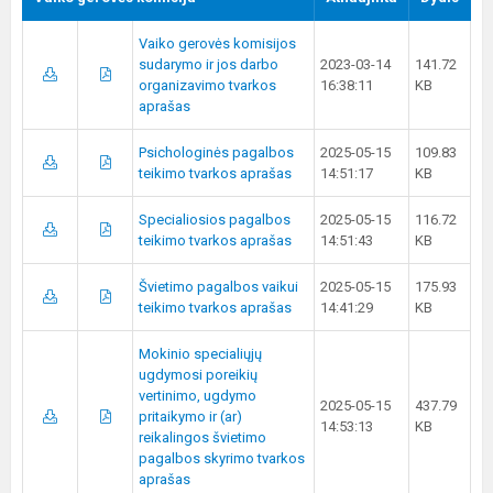
Vaiko gerovės komisijos
sudarymo ir jos darbo
2023-03-14
141.72
organizavimo tvarkos
16:38:11
KB
aprašas
Psichologinės pagalbos
2025-05-15
109.83
teikimo tvarkos aprašas
14:51:17
KB
Specialiosios pagalbos
2025-05-15
116.72
teikimo tvarkos aprašas
14:51:43
KB
Švietimo pagalbos vaikui
2025-05-15
175.93
teikimo tvarkos aprašas
14:41:29
KB
Mokinio specialiųjų
ugdymosi poreikių
vertinimo, ugdymo
2025-05-15
437.79
pritaikymo ir (ar)
14:53:13
KB
reikalingos švietimo
pagalbos skyrimo tvarkos
aprašas