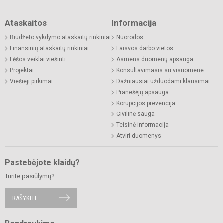
Ataskaitos
Informacija
Biudžeto vykdymo ataskaitų rinkiniai
Nuorodos
Finansinių ataskaitų rinkiniai
Laisvos darbo vietos
Lėšos veiklai viešinti
Asmens duomenų apsauga
Projektai
Konsultavimasis su visuomene
Viešieji pirkimai
Dažniausiai užduodami klausimai
Pranešėjų apsauga
Korupcijos prevencija
Civilinė sauga
Teisinė informacija
Atviri duomenys
Pastebėjote klaidų?
Turite pasiūlymų?
RAŠYKITE