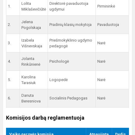
Lolita
Direktorė pavaduotoja
1.
Pirmininkė
Miklaševičiūtė
ugdymui
Jelena
2.
Pradinių klasių mokytoja
Pavaduotoja
Pogolskaja
Izabela
Priešmokyklinio ugdymo
3.
Narė
Višnevskaja
pedagogė
Jolanta
4.
Psichologė
Narė
Rinkūnienė
Karolina
5.
Logopedė
Narė
Tarasiuk
Danuta
6.
Socialinis Pedagogas
Narė
Beresniova
Komisijos darbą reglamentuoja
Vaiko gerovės komisija
Atnaujinta
Dydis