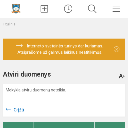
Paieška
Men
Titulinis
Interneto svetainės turinys dar kuriamas.
×
Atsiprašome už galimus laikinus neatitikimus.
Atviri duomenys
Mokykla atvirų duomenų neteikia.
Grįžti