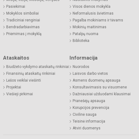
Pasiekimai
Visos dienos mokykla
Mokyklos simboliai
Neformalusis švietimas
Tradiciniai renginiai
Pagalba mokiniams ir tėvams
Bendradarbiavimas
Mokinių maitinimas
Priėmimas į mokyklą
Patalpų nuoma
Biblioteka
Ataskaitos
Informacija
Biudžeto vykdymo ataskaitų rinkiniai
Nuorodos
Finansinių ataskaitų rinkiniai
Laisvos darbo vietos
Lėšos veiklai viešinti
Asmens duomenų apsauga
Projektai
Konsultavimasis su visuomene
Viešieji pirkimai
Dažniausiai užduodami klausimai
Pranešėjų apsauga
Korupcijos prevencija
Civilinė sauga
Teisinė informacija
Atviri duomenys