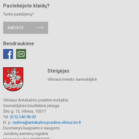
Pastebėjote klaidų?
Turite pasiūlymų?
RAŠYKITE
Bendraukime
Steigėjas
Vilniaus miesto savivaldybė
Vilniaus Antakalnio pradinė mokykla
Savivaldybės biudžetinė įstaiga
Šilo g. 15, Vilnius, 10317
Tel.
(0 5) 240 96 03
El. p.
rastine@antakalniopradine.vilnius.lm.lt
Duomenys kaupiami ir saugomi
Juridinių asmenų registre