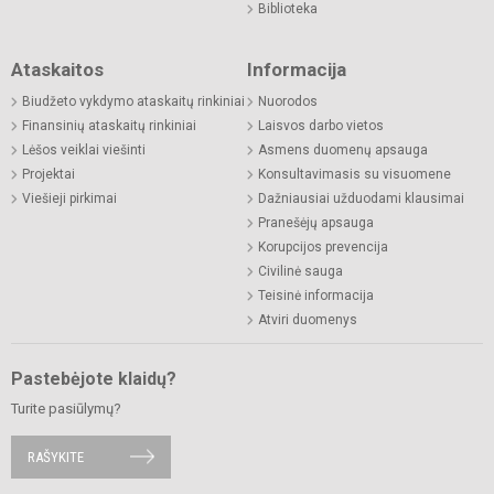
Biblioteka
Ataskaitos
Informacija
Biudžeto vykdymo ataskaitų rinkiniai
Nuorodos
Finansinių ataskaitų rinkiniai
Laisvos darbo vietos
Lėšos veiklai viešinti
Asmens duomenų apsauga
Projektai
Konsultavimasis su visuomene
Viešieji pirkimai
Dažniausiai užduodami klausimai
Pranešėjų apsauga
Korupcijos prevencija
Civilinė sauga
Teisinė informacija
Atviri duomenys
Pastebėjote klaidų?
Turite pasiūlymų?
RAŠYKITE