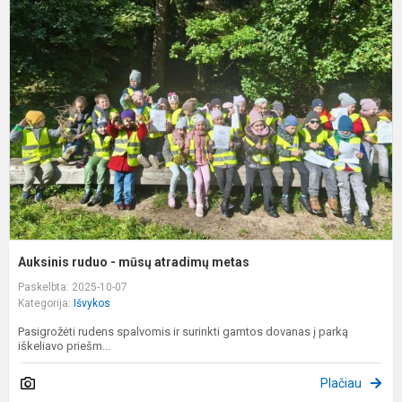
r
-
m
a
m
Auksinis ruduo - mūsų atradimų metas
Paskelbta: 2025-10-07
Kategorija:
Išvykos
Pasigrožėti rudens spalvomis ir surinkti gamtos dovanas į parką
iškeliavo priešm...
Plačiau