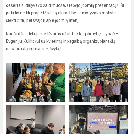
desertais, dalyvavo žaidimuose, stebėjo įdomią prezentaciją. Ši
patirtis ne tik praplėtė vaikų akiratį, bet ir motyvavo mokytis,
siekti žinių bei svajoti apie įdomią ateitį.
Nuoširdžiai dėkojame tėvams už suteiktą galimybę, o ypač –
Evgenijui Kulikovui už kvietimą ir pagalbą organizuojant šią
nepaprastą edukacinę išvyką!