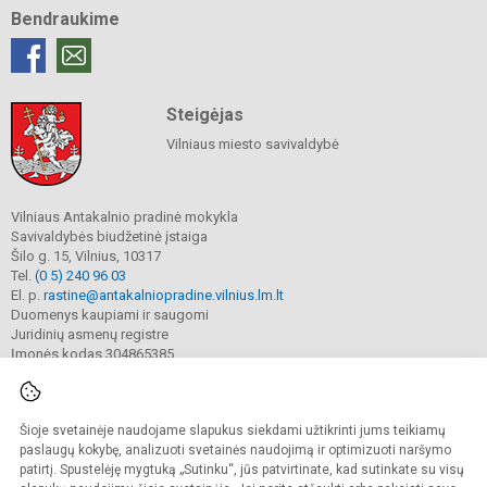
Bendraukime
Steigėjas
Vilniaus miesto savivaldybė
Vilniaus Antakalnio pradinė mokykla
Savivaldybės biudžetinė įstaiga
Šilo g. 15, Vilnius, 10317
Tel.
(0 5) 240 96 03
El. p.
rastine@antakalniopradine.vilnius.lm.lt
Duomenys kaupiami ir saugomi
Juridinių asmenų registre
Įmonės kodas 304865385
Šioje svetainėje naudojame slapukus siekdami užtikrinti jums teikiamų
© 2023. Vilniaus Antakalnio pradinė mokykla. Visos teisės saugomos.
Kopijuoti turinį be raštiško gimnazijos sutikimo griežtai draudžiama.
paslaugų kokybę, analizuoti svetainės naudojimą ir optimizuoti naršymo
patirtį. Spustelėję mygtuką „Sutinku“, jūs patvirtinate, kad sutinkate su visų
Prieinamumo paraiška
Slapukų valdymas