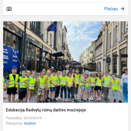
Plačiau
E
R
r
d
m
Edukacija Radvylų rūmų dailies muziejuje
Paskelbta: 2024-06-04
Kategorija:
Išvykos