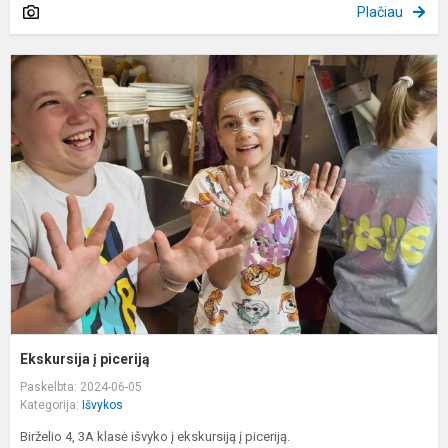
Plačiau
E
į
p
Ekskursija į piceriją
Paskelbta: 2024-06-05
Kategorija:
Išvykos
Birželio 4, 3A klasė išvyko į ekskursiją į piceriją.