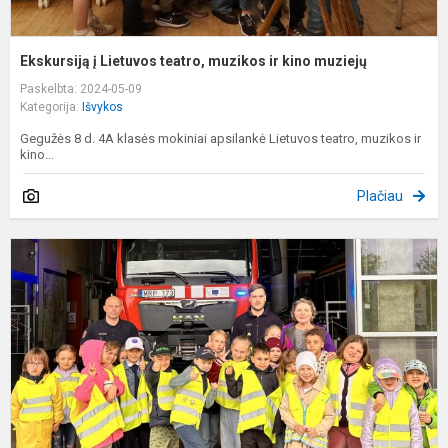
Ekskursiją į Lietuvos teatro, muzikos ir kino muziejų
Paskelbta: 2024-05-09
Kategorija:
Išvykos
Gegužės 8 d. 4A klasės mokiniai apsilankė Lietuvos teatro, muzikos ir
kino...
Plačiau
E
į
G