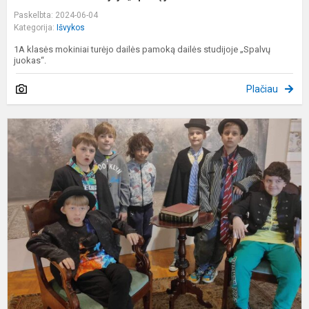
Paskelbta: 2024-06-04
Kategorija:
Išvykos
1A klasės mokiniai turėjo dailės pamoką dailės studijoje „Spalvų
juokas“.
Plačiau
E
į
L
n
m