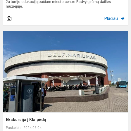
2a turėjo edukaciją pačiam miesto centre-Radvylų rūmų dailies
muziejuje.
Plačiau
E
į
K
Ekskursija į Klaipėdą
Paskelbta: 2024-06-04