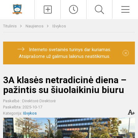
Paieška
Men
Titulinis
Naujienos
Išvykos
Interneto svetainės turinys dar kuriamas.
×
Atsiprašome už galimus laikinus neatitikimus.
3A klasės netradicinė diena –
pažintis su šiuolaikiniu biuru
Paskelbė : Direktorė Direktorė
Paskelbta: 2025-10-17
Kategorija:
Išvykos