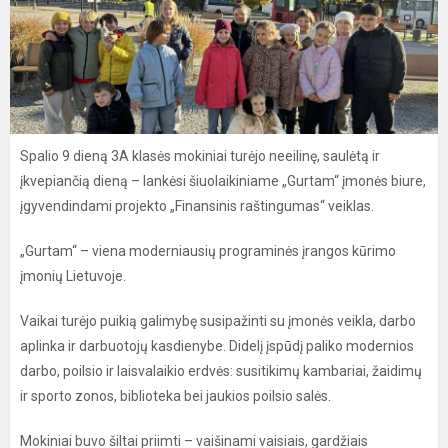
Spalio 9 dieną 3A klasės mokiniai turėjo neeilinę, saulėtą ir
įkvepiančią dieną – lankėsi šiuolaikiniame „Gurtam“ įmonės biure,
įgyvendindami projekto „Finansinis raštingumas“ veiklas.
„Gurtam“ – viena moderniausių programinės įrangos kūrimo
įmonių Lietuvoje.
Vaikai turėjo puikią galimybę susipažinti su įmonės veikla, darbo
aplinka ir darbuotojų kasdienybe. Didelį įspūdį paliko modernios
darbo, poilsio ir laisvalaikio erdvės: susitikimų kambariai, žaidimų
ir sporto zonos, biblioteka bei jaukios poilsio salės.
Mokiniai buvo šiltai priimti – vaišinami vaisiais, gardžiais