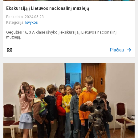
Ekskursiją į Lietuvos nacionalinį muziejų
Paskelbta: 2024-05-23
Kategorija:
Išvykos
Gegužės 16, 3 A klasė išvyko į ekskursiją į Lietuvos nacionalinį
muziejų.
Plačiau
E
į
L
t
m
ir
k
m