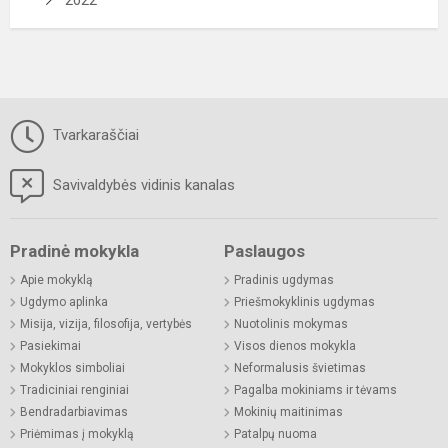
Tvarkaraščiai
Savivaldybės vidinis kanalas
Pradinė mokykla
Paslaugos
Apie mokyklą
Pradinis ugdymas
Ugdymo aplinka
Priešmokyklinis ugdymas
Misija, vizija, filosofija, vertybės
Nuotolinis mokymas
Pasiekimai
Visos dienos mokykla
Mokyklos simboliai
Neformalusis švietimas
Tradiciniai renginiai
Pagalba mokiniams ir tėvams
Bendradarbiavimas
Mokinių maitinimas
Priėmimas į mokyklą
Patalpų nuoma