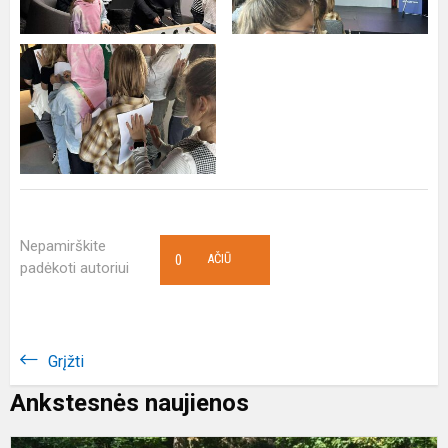
Nepamirškite
0
AČIŪ
padėkoti autoriui
Grįžti
Ankstesnės naujienos
A