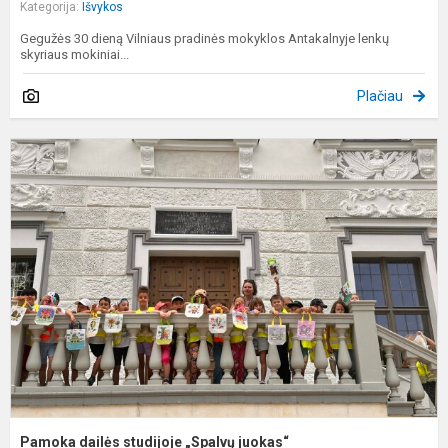
Kategorija:
Išvykos
Gegužės 30 dieną Vilniaus pradinės mokyklos Antakalnyje lenkų
skyriaus mokiniai...
Plačiau
P
d
s
„
j
Pamoka dailės studijoje „Spalvų juokas“