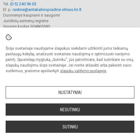
Tel.
(0 5) 240 96 03
El. p.
rastine@antakalniopradine.vilnius.lm.lt
Duomenys kaupiami ir saugomi
Juridinių asmenų registre
Įmonės kodas 304865385
Šioje svetainėje naudojame slapukus siekdami užtikrinti jums teikiamų
© 2023. Vilniaus Antakalnio pradinė mokykla. Visos teisės saugomos.
Kopijuoti turinį be raštiško gimnazijos sutikimo griežtai draudžiama.
paslaugų kokybę, analizuoti svetainės naudojimą ir optimizuoti naršymo
patirtį. Spustelėję mygtuką „Sutinku“, jūs patvirtinate, kad sutinkate su visų
Prieinamumo paraiška
Slapukų valdymas
slapukų naudojimu šioje svetainėje. Jei norite atšaukti arba pakeisti savo
sutikimus, prašome apsilankyti
slapukų valdymo puslapyje
.
Sumanus būdas atnaujinti
mokyklos interneto
svetainę
NUSTATYMAI
NESUTINKU
SUTINKU