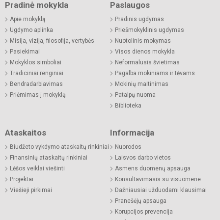
Pradinė mokykla
Paslaugos
Apie mokyklą
Pradinis ugdymas
Ugdymo aplinka
Priešmokyklinis ugdymas
Misija, vizija, filosofija, vertybės
Nuotolinis mokymas
Pasiekimai
Visos dienos mokykla
Mokyklos simboliai
Neformalusis švietimas
Tradiciniai renginiai
Pagalba mokiniams ir tėvams
Bendradarbiavimas
Mokinių maitinimas
Priėmimas į mokyklą
Patalpų nuoma
Biblioteka
Ataskaitos
Informacija
Biudžeto vykdymo ataskaitų rinkiniai
Nuorodos
Finansinių ataskaitų rinkiniai
Laisvos darbo vietos
Lėšos veiklai viešinti
Asmens duomenų apsauga
Projektai
Konsultavimasis su visuomene
Viešieji pirkimai
Dažniausiai užduodami klausimai
Pranešėjų apsauga
Korupcijos prevencija