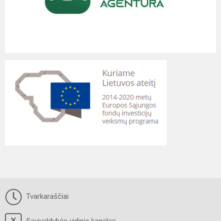
Tvarkaraščiai
Savivaldybės vidinis kanalas