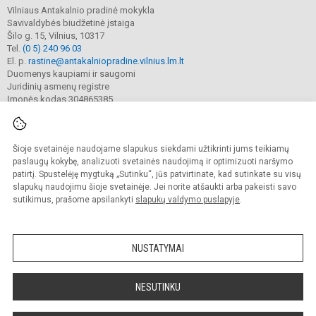
Vilniaus Antakalnio pradinė mokykla
Savivaldybės biudžetinė įstaiga
Šilo g. 15, Vilnius, 10317
Tel.
(0 5) 240 96 03
El. p.
rastine@antakalniopradine.vilnius.lm.lt
Duomenys kaupiami ir saugomi
Juridinių asmenų registre
Įmonės kodas 304865385
Šioje svetainėje naudojame slapukus siekdami užtikrinti jums teikiamų
© 2023. Vilniaus Antakalnio pradinė mokykla. Visos teisės saugomos.
Kopijuoti turinį be raštiško gimnazijos sutikimo griežtai draudžiama.
paslaugų kokybę, analizuoti svetainės naudojimą ir optimizuoti naršymo
patirtį. Spustelėję mygtuką „Sutinku“, jūs patvirtinate, kad sutinkate su visų
Prieinamumo paraiška
Slapukų valdymas
slapukų naudojimu šioje svetainėje. Jei norite atšaukti arba pakeisti savo
sutikimus, prašome apsilankyti
slapukų valdymo puslapyje
.
Sumanus būdas atnaujinti
mokyklos interneto
svetainę
NUSTATYMAI
NESUTINKU