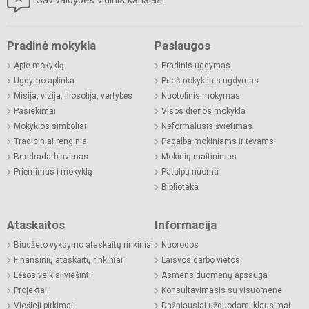
Pradinė mokykla
Paslaugos
Apie mokyklą
Pradinis ugdymas
Ugdymo aplinka
Priešmokyklinis ugdymas
Misija, vizija, filosofija, vertybės
Nuotolinis mokymas
Pasiekimai
Visos dienos mokykla
Mokyklos simboliai
Neformalusis švietimas
Tradiciniai renginiai
Pagalba mokiniams ir tėvams
Bendradarbiavimas
Mokinių maitinimas
Priėmimas į mokyklą
Patalpų nuoma
Biblioteka
Ataskaitos
Informacija
Biudžeto vykdymo ataskaitų rinkiniai
Nuorodos
Finansinių ataskaitų rinkiniai
Laisvos darbo vietos
Lėšos veiklai viešinti
Asmens duomenų apsauga
Projektai
Konsultavimasis su visuomene
Viešieji pirkimai
Dažniausiai užduodami klausimai