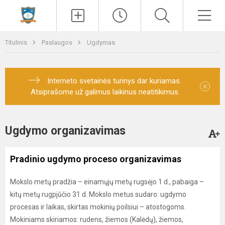
Paieška
Men
Titulinis
Paslaugos
Ugdymas
Interneto svetainės turinys dar kuriamas.
×
Atsiprašome už galimus laikinus neatitikimus.
Ugdymo organizavimas
Pradinio ugdymo proceso organizavimas
Mokslo metų pradžia – einamųjų metų rugsėjo 1 d., pabaiga –
kitų metų rugpjūčio 31 d. Mokslo metus sudaro: ugdymo
procesas ir laikas, skirtas mokinių poilsiui – atostogoms.
Mokiniams skiriamos: rudens, žiemos (Kalėdų), žiemos,