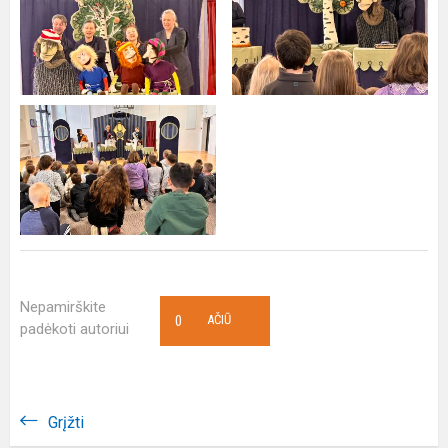
Nepamirškite
0
AČIŪ
padėkoti autoriui
Grįžti