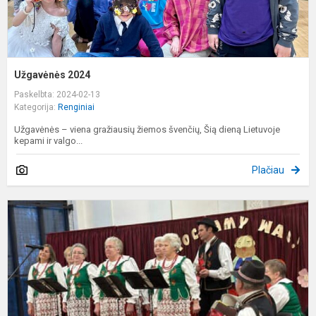
Užgavėnės 2024
Paskelbta: 2024-02-13
Kategorija:
Renginiai
Užgavėnės – viena gražiausių žiemos švenčių, Šią dieną Lietuvoje
kepami ir valgo...
Plačiau
S
d
2