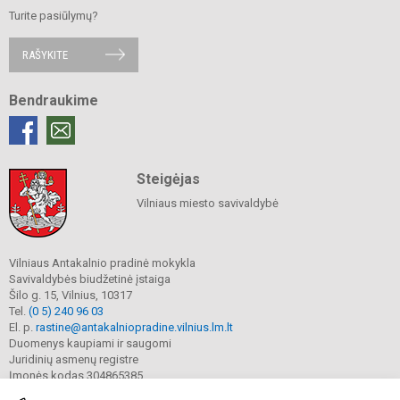
Turite pasiūlymų?
RAŠYKITE
Bendraukime
Steigėjas
Vilniaus miesto savivaldybė
Vilniaus Antakalnio pradinė mokykla
Savivaldybės biudžetinė įstaiga
Šilo g. 15, Vilnius, 10317
Tel.
(0 5) 240 96 03
El. p.
rastine@antakalniopradine.vilnius.lm.lt
Duomenys kaupiami ir saugomi
Juridinių asmenų registre
Įmonės kodas 304865385