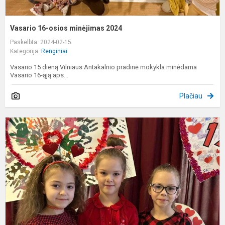
Vasario 16-osios minėjimas 2024
Paskelbta: 2024-02-15
Kategorija:
Renginiai
Vasario 15 dieną Vilniaus Antakalnio pradinė mokykla minėdama
Vasario 16-ąją aps...
Plačiau
Š
V
d
2