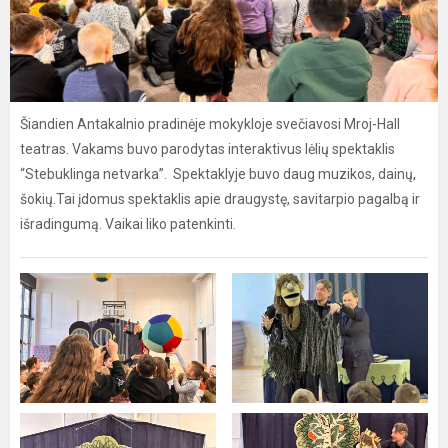
Šiandien Antakalnio pradinėje mokykloje svečiavosi Mroj-Hall
teatras. Vakams buvo parodytas interaktivus lėlių spektaklis
“Stebuklinga netvarka”. Spektaklyje buvo daug muzikos, dainų,
šokių.Tai įdomus spektaklis apie draugystę, savitarpio pagalbą ir
išradingumą. Vaikai liko patenkinti.