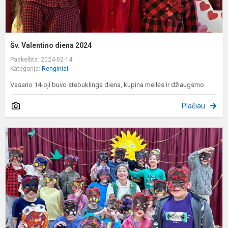
Šv. Valentino diena 2024
Paskelbta: 2024-02-14
Kategorija:
Renginiai
Vasario 14-oji buvo stebuklinga diena, kupina meilės ir džiaugsmo.
Plačiau
U
2