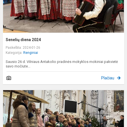
Senelių diena 2024
Paskelbta: 2024-01-26
Kategorija:
Renginiai
Sausio 26 d. Vilniaus Antakolio pradinės mokyklos mokiniai pakvietė
savo močiute...
Plačiau
K
g
k
2