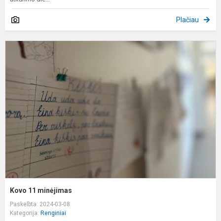
Plačiau
K
1
m
Kovo 11 minėjimas
Paskelbta: 2024-03-08
Kategorija:
Renginiai