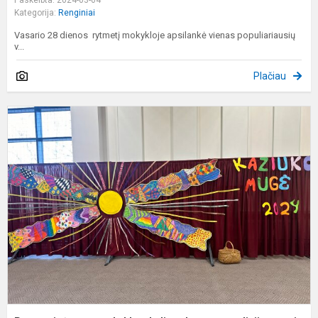
Kategorija:
Renginiai
Vasario 28 dienos rytmetį mokykloje apsilankė vienas populiariausių
v...
Plačiau
P
į
m
m
a
k
s
t
ta