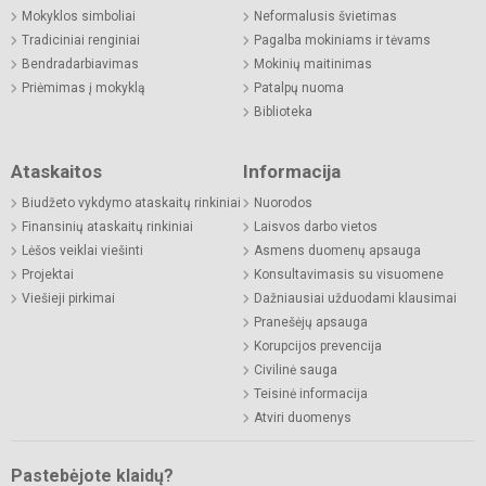
Mokyklos simboliai
Neformalusis švietimas
Tradiciniai renginiai
Pagalba mokiniams ir tėvams
Bendradarbiavimas
Mokinių maitinimas
Priėmimas į mokyklą
Patalpų nuoma
Biblioteka
Ataskaitos
Informacija
Biudžeto vykdymo ataskaitų rinkiniai
Nuorodos
Finansinių ataskaitų rinkiniai
Laisvos darbo vietos
Lėšos veiklai viešinti
Asmens duomenų apsauga
Projektai
Konsultavimasis su visuomene
Viešieji pirkimai
Dažniausiai užduodami klausimai
Pranešėjų apsauga
Korupcijos prevencija
Civilinė sauga
Teisinė informacija
Atviri duomenys
Pastebėjote klaidų?