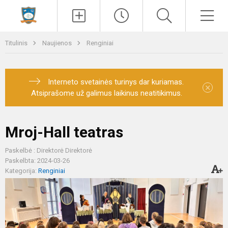
Paieška
Men
Titulinis
Naujienos
Renginiai
Interneto svetainės turinys dar kuriamas.
×
Atsiprašome už galimus laikinus neatitikimus.
Mroj-Hall teatras
Paskelbė : Direktorė Direktorė
Paskelbta: 2024-03-26
Kategorija:
Renginiai