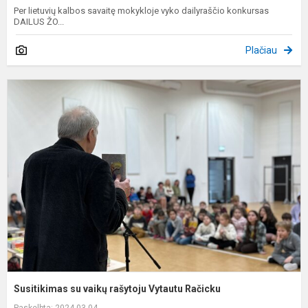
Per lietuvių kalbos savaitę mokykloje vyko dailyraščio konkursas
DAILUS ŽO...
Plačiau
S
s
v
r
V
R
Susitikimas su vaikų rašytoju Vytautu Račicku
Paskelbta: 2024-03-04