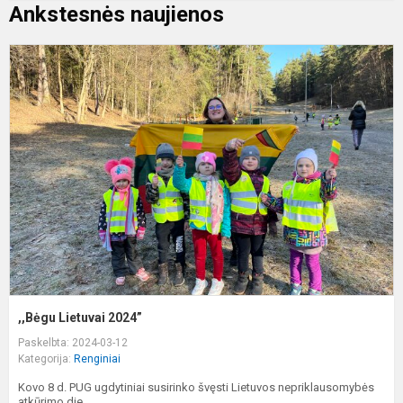
Ankstesnės naujienos
,
L
2
,,Bėgu Lietuvai 2024”
Paskelbta: 2024-03-12
Kategorija:
Renginiai
Kovo 8 d. PUG ugdytiniai susirinko švęsti Lietuvos nepriklausomybės
atkūrimo die...