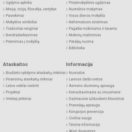
Ugdymo aplinka
Priešmokyklinis ugdymas
Misija, vizija, filosofija, vertybės
Nuotolinis mokymas
Pasiekimai
Visos dienos mokykla
Mokyklos simboliai
Neformalusis švietimas
Tradiciniai renginiai
Pagalba mokiniams ir tėvams
Bendradarbiavimas
Mokinių maitinimas
Priėmimas į mokyklą
Patalpų nuoma
Biblioteka
Ataskaitos
Informacija
Biudžeto vykdymo ataskaitų rinkiniai
Nuorodos
Finansinių ataskaitų rinkiniai
Laisvos darbo vietos
Lėšos veiklai viešinti
Asmens duomenų apsauga
Projektai
Konsultavimasis su visuomene
Viešieji pirkimai
Dažniausiai užduodami klausimai
Pranešėjų apsauga
Korupcijos prevencija
Civilinė sauga
Teisinė informacija
Atviri duomenys