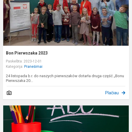
Bon Pierwszaka 2023
Paskelbta: 2023-12-01
Kategorija:
Pranešimai
24 listopada b.r. do naszych pierwszaków dotarła druga część „Bonu
Pierwszaka 20...
Plačiau
I
d
s
p