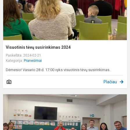
Visuotinis tėvų susirinkimas 2024
Paskelbta: 2024-02-21
Kategorija:
Pranešimai
Dėmesio! Vasario 28 d. 17:00 vyks visuotinis tėvų susirinkimas.
Plačiau
B
P
2