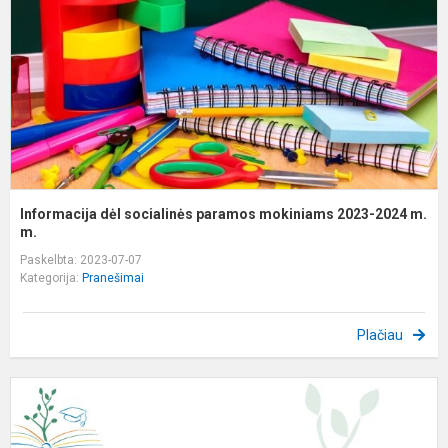
m
2
2
m
m.
Informacija dėl socialinės paramos mokiniams 2023-2024 m.
m.
Paskelbta: 2023-07-07
Kategorija:
Pranešimai
Plačiau
P
į
V