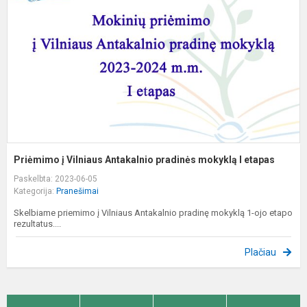
A
p
m
I
e
Priėmimo į Vilniaus Antakalnio pradinės mokyklą I etapas
Paskelbta: 2023-06-05
Kategorija:
Pranešimai
Skelbiame priemimo į Vilniaus Antakalnio pradinę mokyklą 1-ojo etapo
rezultatus....
Plačiau