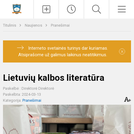
Paieška
Men
Titulinis
Naujienos
Pranešimai
Interneto svetainės turinys dar kuriamas.
×
Atsiprašome už galimus laikinus neatitikimus.
Lietuvių kalbos literatūra
Paskelbė : Direktorė Direktorė
Paskelbta: 2024-03-13
Kategorija:
Pranešimai