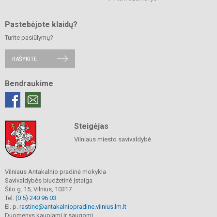
Pastebėjote klaidų?
Turite pasiūlymų?
RAŠYKITE
Bendraukime
Steigėjas
Vilniaus miesto savivaldybė
Vilniaus Antakalnio pradinė mokykla
Savivaldybės biudžetinė įstaiga
Šilo g. 15, Vilnius, 10317
Tel.
(0 5) 240 96 03
El. p.
rastine@antakalniopradine.vilnius.lm.lt
Duomenys kaupiami ir saugomi