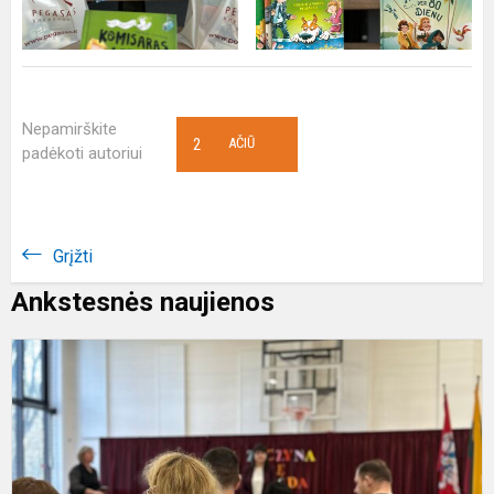
Nepamirškite
2
AČIŪ
padėkoti autoriui
Grįžti
Ankstesnės naujienos
V
t
s
2