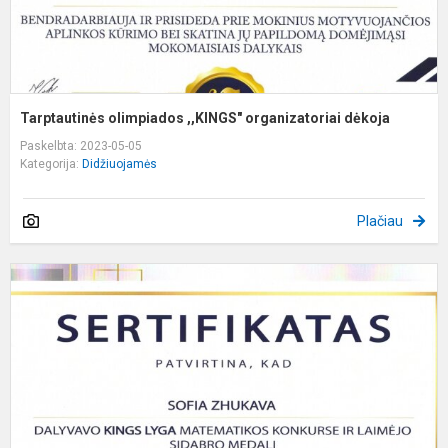
Tarptautinės olimpiados ,,KINGS" organizatoriai dėkoja
Paskelbta: 2023-05-05
Kategorija:
Didžiuojamės
Plačiau
K
L
m
k