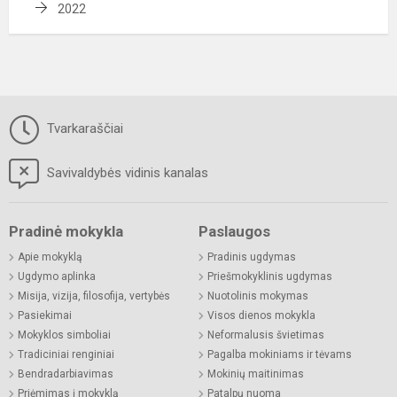
2022
Tvarkaraščiai
Savivaldybės vidinis kanalas
Pradinė mokykla
Paslaugos
Apie mokyklą
Pradinis ugdymas
Ugdymo aplinka
Priešmokyklinis ugdymas
Misija, vizija, filosofija, vertybės
Nuotolinis mokymas
Pasiekimai
Visos dienos mokykla
Mokyklos simboliai
Neformalusis švietimas
Tradiciniai renginiai
Pagalba mokiniams ir tėvams
Bendradarbiavimas
Mokinių maitinimas
Priėmimas į mokyklą
Patalpų nuoma