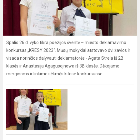
Spalio 26 d. vyko tikra poezijos šventė – miesto deklamavimo
konkursas „KRESY 2023“. Mūsų mokyklai atstovavo dvi žavios ir
visada norinčios dalyvauti deklamatorės - Agata Strela iš 2B
klasės ir Anastasija Agagusejnowa iš 3B klasės. Dėkojame
merginoms ir linkime sėkmės kitose konkursuose.