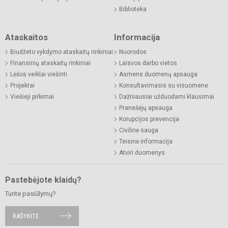
Biblioteka
Ataskaitos
Informacija
Biudžeto vykdymo ataskaitų rinkiniai
Nuorodos
Finansinių ataskaitų rinkiniai
Laisvos darbo vietos
Lėšos veiklai viešinti
Asmens duomenų apsauga
Projektai
Konsultavimasis su visuomene
Viešieji pirkimai
Dažniausiai užduodami klausimai
Pranešėjų apsauga
Korupcijos prevencija
Civilinė sauga
Teisinė informacija
Atviri duomenys
Pastebėjote klaidų?
Turite pasiūlymų?
RAŠYKITE