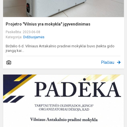
Projetro "Vilnius yra mokykla" įgyvendinimas
Paskelbta: 2023-06-08
Kategorija:
Didžiuojamės
Birželio 6 d. Vilniaus Antakalnio pradinei mokyklai buvo įteikta gido
įrangą kai...
Plačiau
T
o
,
o
d