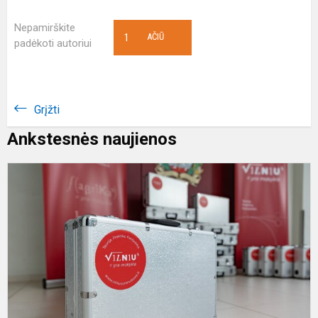
Nepamirškite
1
AČIŪ
padėkoti autoriui
Grįžti
Ankstesnės naujienos
P
"
y
m
į