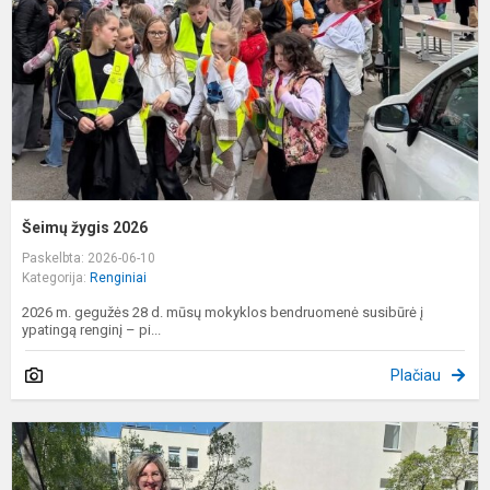
Šeimų žygis 2026
Paskelbta: 2026-06-10
Kategorija:
Renginiai
2026 m. gegužės 28 d. mūsų mokyklos bendruomenė susibūrė į
ypatingą renginį – pi...
Plačiau
Ž
d
m