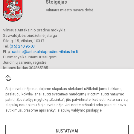
Steigėjas
Vilniaus miesto savivaldybė
Vilniaus Antakalnio pradinė mokykla
Savivaldybės biudžetinė įstaiga
Šilo g. 15, Vilnius, 10317
Tel.
(0 5) 240 96 03
El. p.
rastine@antakalniopradine.vilnius.lm.lt
Duomenys kaupiami ir saugomi
Juridinių asmenų registre
Įmonės kodas 304865385
Šioje svetainėje naudojame slapukus siekdami užtikrinti jums teikiamų
© 2023. Vilniaus Antakalnio pradinė mokykla. Visos teisės saugomos.
Kopijuoti turinį be raštiško gimnazijos sutikimo griežtai draudžiama.
paslaugų kokybę, analizuoti svetainės naudojimą ir optimizuoti naršymo
patirtį. Spustelėję mygtuką „Sutinku“, jūs patvirtinate, kad sutinkate su visų
Prieinamumo paraiška
Slapukų valdymas
slapukų naudojimu šioje svetainėje. Jei norite atšaukti arba pakeisti savo
sutikimus, prašome apsilankyti
slapukų valdymo puslapyje
.
Sumanus būdas atnaujinti
mokyklos interneto
svetainę
NUSTATYMAI