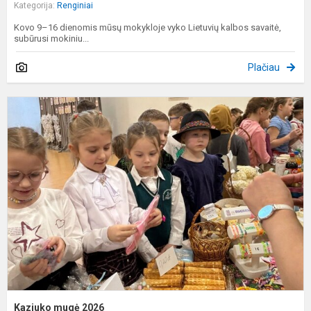
Kategorija:
Renginiai
Kovo 9–16 dienomis mūsų mokykloje vyko Lietuvių kalbos savaitė,
subūrusi mokiniu...
Plačiau
K
m
2
Kaziuko mugė 2026