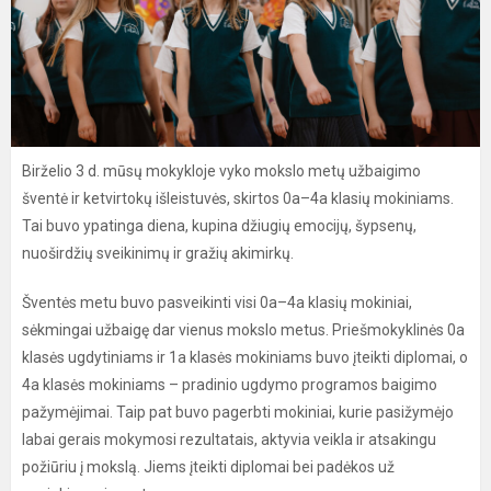
Birželio 3 d. mūsų mokykloje vyko mokslo metų užbaigimo
šventė ir ketvirtokų išleistuvės, skirtos 0a–4a klasių mokiniams.
Tai buvo ypatinga diena, kupina džiugių emocijų, šypsenų,
nuoširdžių sveikinimų ir gražių akimirkų.
Šventės metu buvo pasveikinti visi 0a–4a klasių mokiniai,
sėkmingai užbaigę dar vienus mokslo metus. Priešmokyklinės 0a
klasės ugdytiniams ir 1a klasės mokiniams buvo įteikti diplomai, o
4a klasės mokiniams – pradinio ugdymo programos baigimo
pažymėjimai. Taip pat buvo pagerbti mokiniai, kurie pasižymėjo
labai gerais mokymosi rezultatais, aktyvia veikla ir atsakingu
požiūriu į mokslą. Jiems įteikti diplomai bei padėkos už