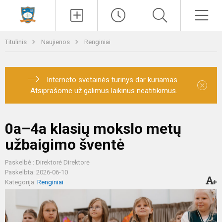
Paieška
Men
Titulinis
Naujienos
Renginiai
Interneto svetainės turinys dar kuriamas.
×
Atsiprašome už galimus laikinus neatitikimus.
0a–4a klasių mokslo metų
užbaigimo šventė
Paskelbė : Direktorė Direktorė
Paskelbta: 2026-06-10
Kategorija:
Renginiai