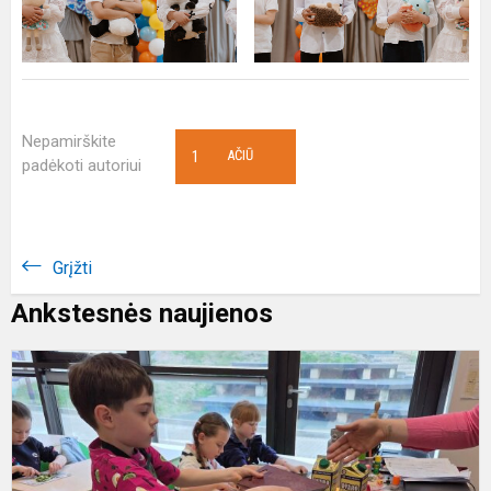
Nepamirškite
1
AČIŪ
padėkoti autoriui
Grįžti
Ankstesnės naujienos
Š
f
„
S
F