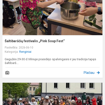
Šaltibarščių festivalis „Pink Soup Fest“
Paskelbta: 2026-06-10
Kategorija:
Renginiai
Gegužės 29-30 d.Vilniuje prasidėjo spalvingasis ir jau tradicija tapęs
šaltibarš...
Plačiau
Š
ž
2