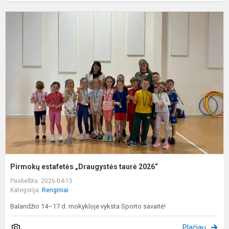
P
e
„
t
2
Pirmokų estafetės „Draugystės taurė 2026“
Paskelbta: 2026-04-15
Kategorija:
Renginiai
Balandžio 14–17 d. mokykloje vyksta Sporto savaitė!
Plačiau