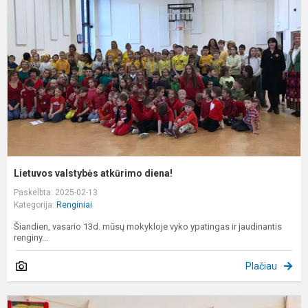
a
d
Lietuvos valstybės atkūrimo diena!
Paskelbta: 2025-02-13
Kategorija:
Renginiai
Šiandien, vasario 13d. mūsų mokykloje vyko ypatingas ir jaudinantis
renginy...
Plačiau
M