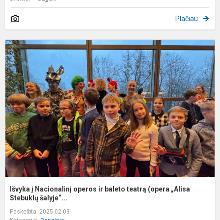
Plačiau
I
į
N
o
ir
b
t
(
„A
Išvyka į Nacionalinį operos ir baleto teatrą (opera „Alisa
Stebuklų šalyje“...
Paskelbta: 2025-02-03