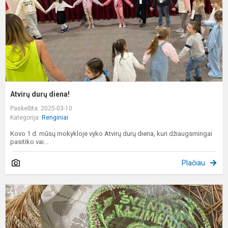
Atvirų durų diena!
Paskelbta: 2025-03-10
Kategorija:
Renginiai
Kovo 1 d. mūsų mokykloje vyko Atvirų durų diena, kuri džiaugsmingai
pasitiko vai...
Plačiau
K
m