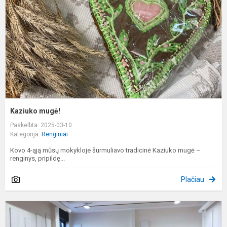
Kaziuko mugė!
Paskelbta: 2025-03-10
Kategorija:
Renginiai
Kovo 4-ąją mūsų mokykloje šurmuliavo tradicinė Kaziuko mugė –
renginys, pripildę...
Plačiau
L
v