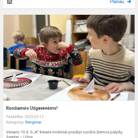
Plačiau
R
U
Ruošiamės Užgavėnėms!
Paskelbta: 2025-02-12
Kategorija:
Renginiai
Vasario 10 d. 0 „A“ klasės mokiniai pradėjo ruoštis žiemos palydų
šventei – Užga...