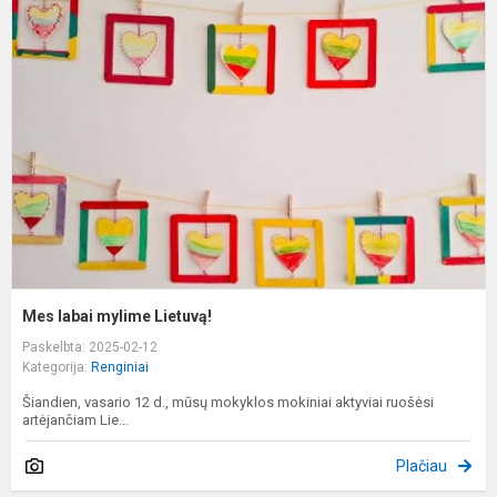
l
m
L
Mes labai mylime Lietuvą!
Paskelbta: 2025-02-12
Kategorija:
Renginiai
Šiandien, vasario 12 d., mūsų mokyklos mokiniai aktyviai ruošėsi
artėjančiam Lie...
Plačiau