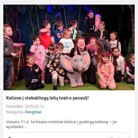
K
į
s
l
t
p
Kelionė į stebuklingą lėlių teatro pasaulį!
Paskelbta: 2025-02-12
Kategorija:
Renginiai
Vasario 11 d. 1a klasės mokiniai leidosi į ypatingą kelionę – jie
apsilankė...