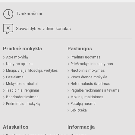
Tvarkaraščiai
Savivaldybės vidinis kanalas
Pradinė mokykla
Paslaugos
Apie mokyklą
Pradinis ugdymas
Ugdymo aplinka
Priešmokyklinis ugdymas
Misija, vizija, filosofija, vertybės
Nuotolinis mokymas
Pasiekimai
Visos dienos mokykla
Mokyklos simboliai
Neformalusis švietimas
Tradiciniai renginiai
Pagalba mokiniams ir tėvams
Bendradarbiavimas
Mokinių maitinimas
Priėmimas į mokyklą
Patalpų nuoma
Biblioteka
Ataskaitos
Informacija