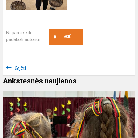
Nepamirškite
0
AČIŪ
padėkoti autoriui
Grįžti
Ankstesnės naujienos
M
ir
d
K
1
o