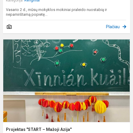
Kategorija:
Renginiai
Vasario 2 d., mūsų mokyklos mokiniai praleido nuostabią ir
nepamirštamą popietę...
Plačiau
P
"
–
M
A
Projektas "START – Mažoji Azija"