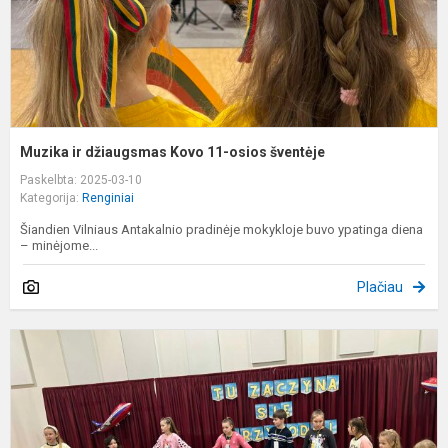
š
Muzika ir džiaugsmas Kovo 11-osios šventėje
Paskelbta: 2025-03-10
Kategorija:
Renginiai
Šiandien Vilniaus Antakalnio pradinėje mokykloje buvo ypatinga diena
– minėjome...
Plačiau
A
d
d