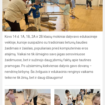
Kovo 14 d. 1A, 1B, 2A ir 2B klasių mokiniai dalyvavo edukacinėje
veikloje, kurioje susipažino su tradiciniais lietuvių liaudies
žaidimais ir žaislais, populiariais prieš kompiuterinės eros
atėjimą. Vaikai ne tik išmėgino savo jėgas senoviniuose
žaidimuose, bet ir sužinojo daug įdomių faktų apie tautines
pramogas. Po užsiėmimų kiekvienas dalyvis gavo dovaną –
nendrinę birbynę. Šis žvilgusis ir edukacinis renginys vaikams
teikė ne tik žinių, bet ir daug džiaugsmo!