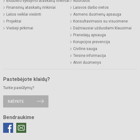
Biudžeto vykdymo ataskaitų rinkiniai
Nuorodos
Finansinių ataskaitų rinkiniai
Laisvos darbo vietos
Lėšos veiklai viešinti
Asmens duomenų apsauga
Projektai
Konsultavimasis su visuomene
Viešieji pirkimai
Dažniausiai užduodami klausimai
Pranešėjų apsauga
Korupcijos prevencija
Civilinė sauga
Teisinė informacija
Atviri duomenys
Pastebėjote klaidų?
Turite pasiūlymų?
RAŠYKITE
Bendraukime