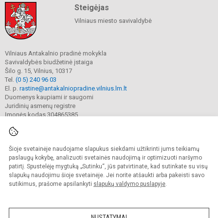
Steigėjas
Vilniaus miesto savivaldybė
Vilniaus Antakalnio pradinė mokykla
Savivaldybės biudžetinė įstaiga
Šilo g. 15, Vilnius, 10317
Tel.
(0 5) 240 96 03
El. p.
rastine@antakalniopradine.vilnius.lm.lt
Duomenys kaupiami ir saugomi
Juridinių asmenų registre
Įmonės kodas 304865385
Šioje svetainėje naudojame slapukus siekdami užtikrinti jums teikiamų
© 2023. Vilniaus Antakalnio pradinė mokykla. Visos teisės saugomos.
Kopijuoti turinį be raštiško gimnazijos sutikimo griežtai draudžiama.
paslaugų kokybę, analizuoti svetainės naudojimą ir optimizuoti naršymo
patirtį. Spustelėję mygtuką „Sutinku“, jūs patvirtinate, kad sutinkate su visų
Prieinamumo paraiška
Slapukų valdymas
slapukų naudojimu šioje svetainėje. Jei norite atšaukti arba pakeisti savo
sutikimus, prašome apsilankyti
slapukų valdymo puslapyje
.
Sumanus būdas atnaujinti
mokyklos interneto
svetainę
NUSTATYMAI