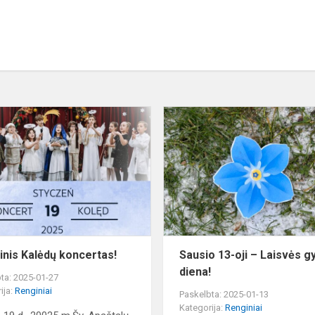
Šventinis
Kalėdų
koncertas!
inis Kalėdų koncertas!
Sausio 13-oji – Laisvės g
diena!
ta: 2025-01-27
ija:
Renginiai
Paskelbta: 2025-01-13
Kategorija:
Renginiai