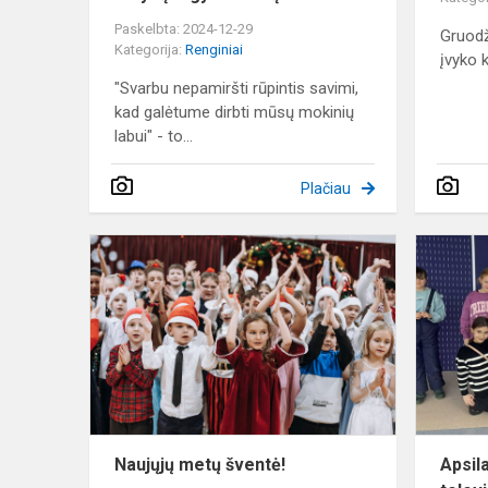
Paskelbta: 2024-12-29
Gruodž
Kategorija:
Renginiai
įvyko 
"Svarbu nepamiršti rūpintis savimi,
kad galėtume dirbti mūsų mokinių
labui" - to...
Plačiau
Naujųjų
metų
šventė!
Naujųjų metų šventė!
Apsil