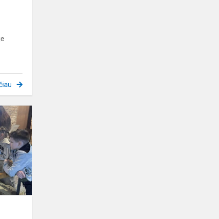
je
čiau
Edukacinė
pamoka
apie
Vilniaus
istoriją
Gedimino
kalne!