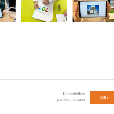
Nepamirškite
2
AČIŪ
padėkoti autoriui