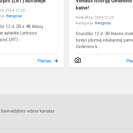
izijos (LRT) būstinėje
Vilniaus istoriją Gedimino
kalne!
ta: 2024-12-29
ija:
Renginiai
Paskelbta: 2024-12-29
Kategorija:
Renginiai
io 12 d. 2B ir 4B klasių
ai aplankė Lietuvos
Gruodžio 12 d. 3B klasės moki
ijos( LRT) ...
turėjo įdomią edukacinę pam
Gedimino k...
Plačiau
Pla
Savivaldybės vidinis kanalas