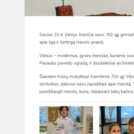
Sausio 25 d. Vilnius švenčia savo 702-ąjį gimtadi
apie ilgą ir turtingą miesto praeitį.
Vilnius – modernus, gyvas miestas, kuriame susip
Pasaulio paveldo sąrašą, ir šiuolaikiniai architekt
Šiandien mūsų mokykloje šventėme 702-ąjį Vilniau
simbolius, dalinosi savo įspūdžiais apie miestą. T
pasidžiaugti miestu, kuris, nepaisant laikų kaitos