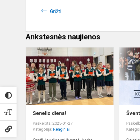
Grįžti
Ankstesnės naujienos
Senelio
diena!
Senelio diena!
Švent
Paskelbta: 2025-01-27
Paskelb
Kategorija:
Renginiai
Kategor