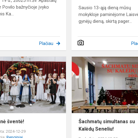
 19 d., 20025 m.Šv. Apaštalų
ir Povilo bažnyčioje įvyko
Sausio 13-ąją dieną mūsų
is Ka...
mokykloje paminėjome Laisv
gynėjų dieną, skirtą pager...
Plačiau
Pla
Kalėdinė
šventė!
inė šventė!
Šachmatų simultanas su
Kalėdų Seneliu!
ta: 2024-12-29
ija:
Renginiai