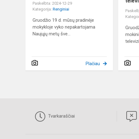
telev
Paskelbta: 2024-12-29
Kategorija:
Renginiai
Paskelb
Kategor
Gruodžio 19 d. mūsų pradinėje
mokykloje vyko nepakartojama
Gruodž
Naujųjų metų šve...
mokini
televiz
Plačiau
Tvarkaraščiai