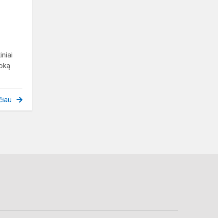
niai
oką
čiau