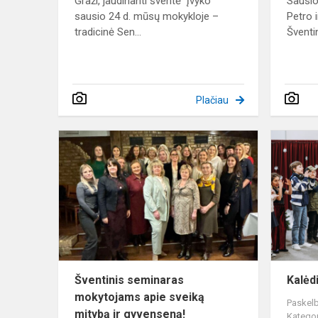
Graži, jaudinanti šventė įvyko
Sausio
sausio 24 d. mūsų mokykloje –
Petro 
tradicinė Sen...
Šventin
Plačiau
Šventinis
seminaras
mokytojams
apie
sveiką
mitybą
ir
gyvens...
Šventinis seminaras
Kalėd
mokytojams apie sveiką
Paskelb
mitybą ir gyvenseną!
Kategor