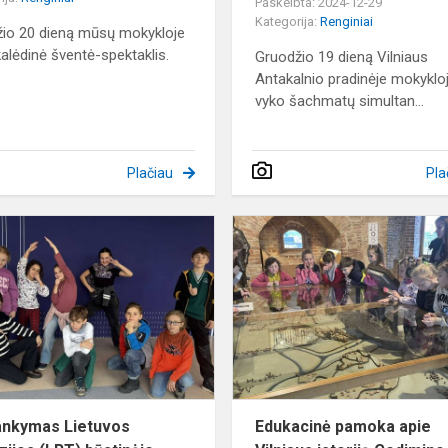
Paskelbta: 2024-12-29
Kategorija:
Renginiai
io 20 dieną mūsų mokykloje
kalėdinė šventė-spektaklis.
Gruodžio 19 dieną Vilniaus
Antakalnio pradinėje mokyklo
vyko šachmatų simultan...
Plačiau
Pla
Apsilankymas
Lietuvos
televizijos
(LRT)
būstinėje
ankymas Lietuvos
Edukacinė pamoka apie