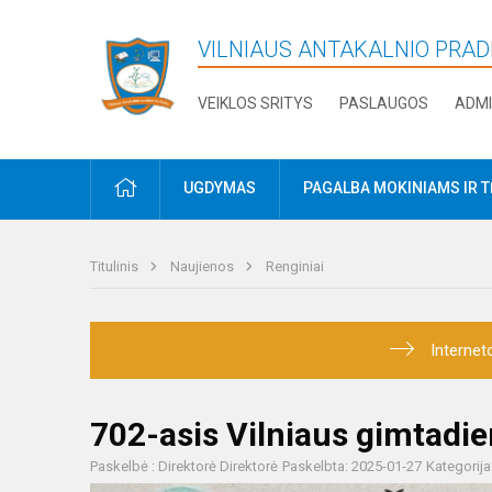
VILNIAUS ANTAKALNIO PRA
VEIKLOS SRITYS
PASLAUGOS
ADMI
PRADŽIA
UGDYMAS
PAGALBA MOKINIAMS IR 
Titulinis
Naujienos
Renginiai
Internet
702-asis Vilniaus gimtadie
Paskelbė : Direktorė Direktorė
Paskelbta: 2025-01-27
Kategorija