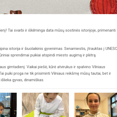
enį! Tai svarbi ir iškilminga data mūsų sostinės istorijoje, primenanti
ina istorija ir šiuolaikinis gyvenimas. Senamiestis, įtrauktas į UNES
ūriniai sprendimai puikiai atspindi miesto augimą ir plėtrą.
s gimtadienį. Vaikai piešė, kūrė atvirukus ir spalvino Vilniaus
ai puiki proga ne tik prisiminti Vilniaus reikšmę mūsų tautai, bet ir
, išlieka gyvas, dinamiškas.