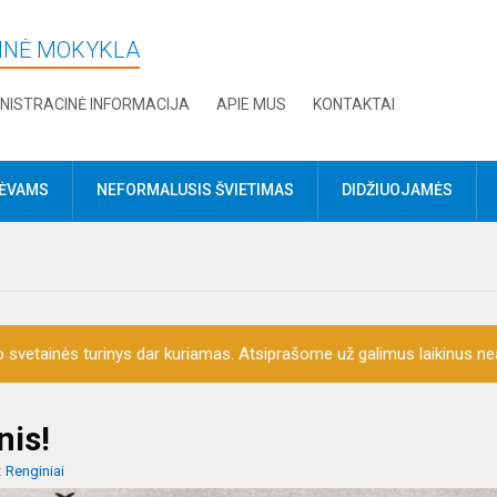
DINĖ MOKYKLA
NISTRACINĖ INFORMACIJA
APIE MUS
KONTAKTAI
TĖVAMS
NEFORMALUSIS ŠVIETIMAS
DIDŽIUOJAMĖS
o svetainės turinys dar kuriamas. Atsiprašome už galimus laikinus nea
nis!
:
Renginiai