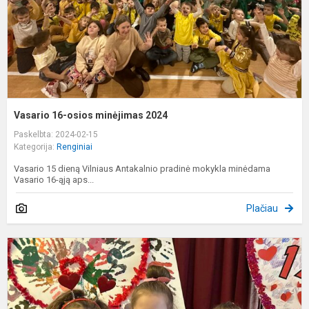
Vasario 16-osios minėjimas 2024
Paskelbta: 2024-02-15
Kategorija:
Renginiai
Vasario 15 dieną Vilniaus Antakalnio pradinė mokykla minėdama
Vasario 16-ąją aps...
Plačiau
Š
V
d
2