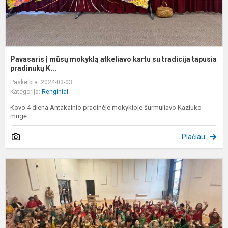
ta
Pavasaris į mūsų mokyklą atkeliavo kartu su tradicija tapusia
pradinukų K...
Paskelbta: 2024-03-03
Kategorija:
Renginiai
Kovo 4 diena Antakalnio pradinėje mokykloje šurmuliavo Kaziuko
mugė.
Plačiau
V
1
o
m
2