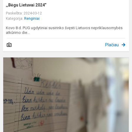
,,Bėgu Lietuvai 2024”
Paskelbta: 2024-03-12
Kategorija:
Renginiai
Kovo 8 d. PUG ugdytiniai susirinko švęsti Lietuvos nepriklausomybės
atkūrimo die...
Plačiau
K
1
m