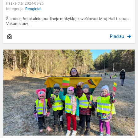
Paskelbta: 2024-03-26
Kategorija:
Renginiai
Šiandien Antakalnio pradinėje mokykloje svečiavosi Mroj-Hall teatras.
Vakams buv...
Plačiau
,
L
2