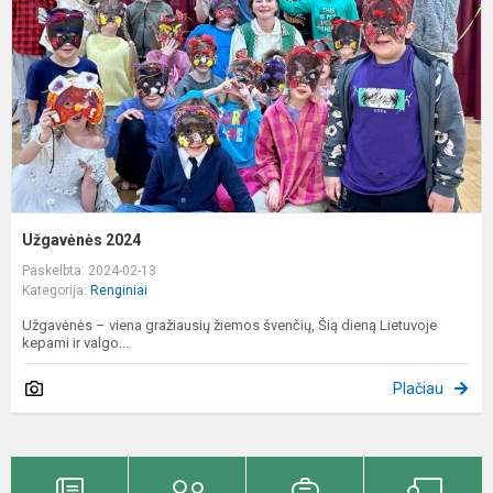
Užgavėnės 2024
Paskelbta: 2024-02-13
Kategorija:
Renginiai
Užgavėnės – viena gražiausių žiemos švenčių, Šią dieną Lietuvoje
kepami ir valgo...
Plačiau