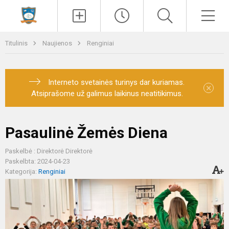
Paieška
Men
Titulinis
Naujienos
Renginiai
Interneto svetainės turinys dar kuriamas.
×
Atsiprašome už galimus laikinus neatitikimus.
Pasaulinė Žemės Diena
Paskelbė : Direktorė Direktorė
Paskelbta: 2024-04-23
Kategorija:
Renginiai