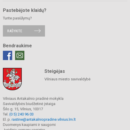
Pastebėjote klaidų?
Turite pasiūlymų?
RAŠYKITE
Bendraukime
Steigėjas
Vilniaus miesto savivaldybė
Vilniaus Antakalnio pradinė mokykla
Savivaldybės biudžetinė įstaiga
Šilo g. 15, Vilnius, 10317
Tel.
(0 5) 240 96 03
El. p.
rastine@antakalniopradine.vilnius.lm.lt
Duomenys kaupiami ir saugomi
Juridinių asmenų registre