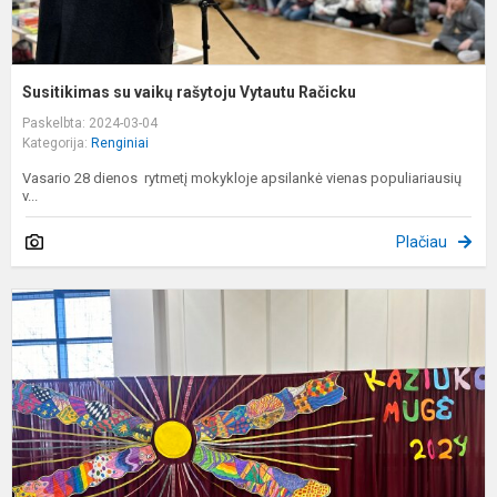
Susitikimas su vaikų rašytoju Vytautu Račicku
Paskelbta: 2024-03-04
Kategorija:
Renginiai
Vasario 28 dienos rytmetį mokykloje apsilankė vienas populiariausių
v...
Plačiau
P
į
m
m
a
k
s
t