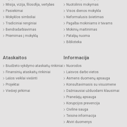
Misija, vizija, filosofija, vertybės
Nuotolinis mokymas
Pasiekimai
Visos dienos mokykla
Mokyklos simboliai
Neformalusis švietimas
Tradiciniai renginiai
Pagalba mokiniams ir tėvams
Bendradarbiavimas
Mokinių maitinimas
Priėmimas į mokyklą
Patalpų nuoma
Biblioteka
Ataskaitos
Informacija
Biudžeto vykdymo ataskaitų rinkiniai
Nuorodos
Finansinių ataskaitų rinkiniai
Laisvos darbo vietos
Lėšos veiklai viešinti
Asmens duomenų apsauga
Projektai
Konsultavimasis su visuomene
Viešieji pirkimai
Dažniausiai užduodami klausimai
Pranešėjų apsauga
Korupcijos prevencija
Civilinė sauga
Teisinė informacija
Atviri duomenys