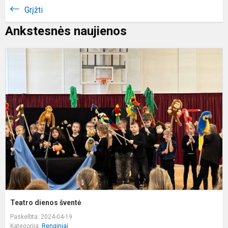
Grįžti
Ankstesnės naujienos
T
d
š
Teatro dienos šventė
Paskelbta: 2024-04-19
Kategorija:
Renginiai