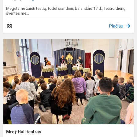
Mėgstame žaisti teatrą, todėl šiandien, balandžio 17 d., Teatro dienų
šventės me...
Plačiau
M
H
t
Mroj-Hall teatras