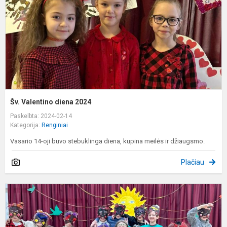
Šv. Valentino diena 2024
Paskelbta: 2024-02-14
Kategorija:
Renginiai
Vasario 14-oji buvo stebuklinga diena, kupina meilės ir džiaugsmo.
Plačiau
U
2