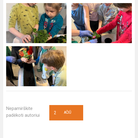
Nepamirškite
2
AČIŪ
padėkoti autoriui