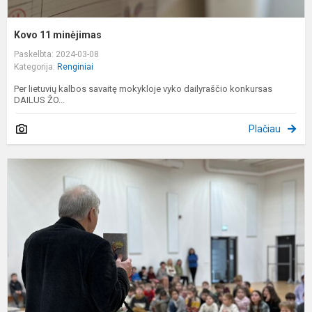
Kovo 11 minėjimas
Paskelbta: 2024-03-08
Kategorija:
Renginiai
Per lietuvių kalbos savaitę mokykloje vyko dailyraščio konkursas
DAILUS ŽO...
Plačiau
S
s
v
r
V
R