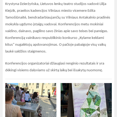
Krystyna Dzierżyńska, Lietuvos lenkų teatro studijos vadovė Lilija
Kiejzik, praeitos kadencijos Vilniaus miesto vicemere Edita
Tamošiūnaitė, bendradarbiaujančių su Vilniaus Antakalnio pradinės
mokykla ugdymo įstaigų vadovai. Konferencijos metu mokiniai
vaidino, dainavo, pagilino savo žinias apie savo teises bei pareigas.
Konferenciją vainikavo respublikinio konkurso „Kylame keldami
kitus“ nugalėtojų apdovanojimas. O pačioje pabaigoje visų vaikų
laukė saldžios staigmenos.
Konferencijos organizatoriai džiaugiasi renginio rezultatais ir yra
dėkingi visiems dalyviams už skirtą laiką bei išsakytą nuomonę.