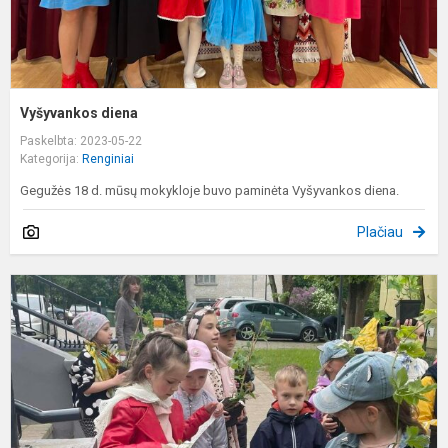
Vyšyvankos diena
Paskelbta: 2023-05-22
Kategorija:
Renginiai
Gegužės 18 d. mūsų mokykloje buvo paminėta Vyšyvankos diena.
Plačiau
M
t
p