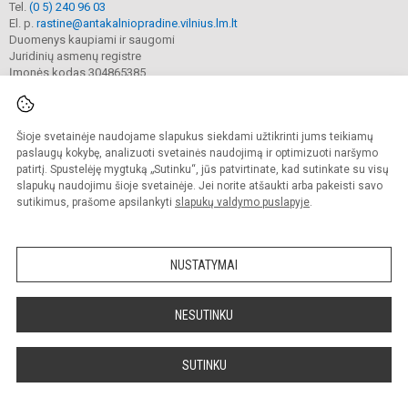
Tel.
(0 5) 240 96 03
El. p.
rastine@antakalniopradine.vilnius.lm.lt
Duomenys kaupiami ir saugomi
Juridinių asmenų registre
Įmonės kodas 304865385
Šioje svetainėje naudojame slapukus siekdami užtikrinti jums teikiamų
© 2023. Vilniaus Antakalnio pradinė mokykla. Visos teisės saugomos.
Kopijuoti turinį be raštiško gimnazijos sutikimo griežtai draudžiama.
paslaugų kokybę, analizuoti svetainės naudojimą ir optimizuoti naršymo
patirtį. Spustelėję mygtuką „Sutinku“, jūs patvirtinate, kad sutinkate su visų
Prieinamumo paraiška
Slapukų valdymas
slapukų naudojimu šioje svetainėje. Jei norite atšaukti arba pakeisti savo
sutikimus, prašome apsilankyti
slapukų valdymo puslapyje
.
Sumanus būdas atnaujinti
mokyklos interneto
svetainę
NUSTATYMAI
NESUTINKU
SUTINKU