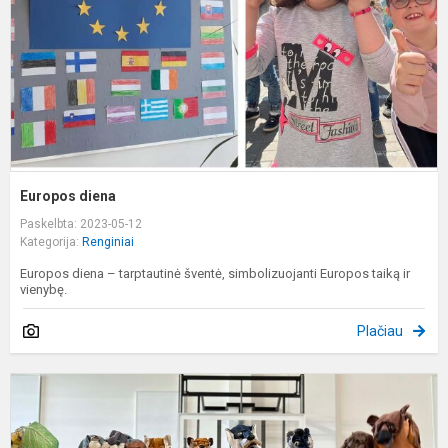
Europos diena
Paskelbta: 2023-05-12
Kategorija:
Renginiai
Europos diena – tarptautinė šventė, simbolizuojanti Europos taiką ir
vienybę.
Plačiau
L
t
"