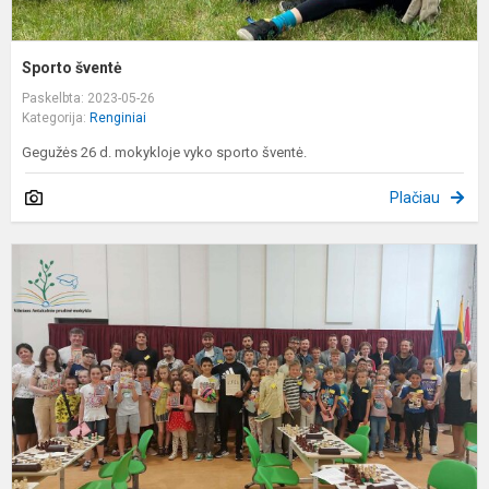
Sporto šventė
Paskelbta: 2023-05-26
Kategorija:
Renginiai
Gegužės 26 d. mokykloje vyko sporto šventė.
Plačiau
2
Š
Š
T