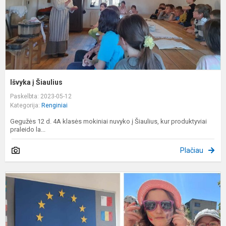
Išvyka į Šiaulius
Paskelbta: 2023-05-12
Kategorija:
Renginiai
Gegužės 12 d. 4A klasės mokiniai nuvyko į Šiaulius, kur produktyviai
praleido la...
Plačiau
E
d