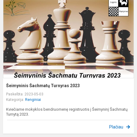
Š
T
2
Šeimyninis Šachmatų Turnyras 2023
Paskelbta: 2023-05-03
Kategorija:
Renginiai
Kviečiame mokyklos bendruomenę registruotis į Šeimyninį Šachmatų
Turnytą 2023.
Plačiau