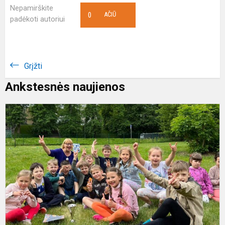
Nepamirškite
0
AČIŪ
padėkoti autoriui
Grįžti
Ankstesnės naujienos
S
š