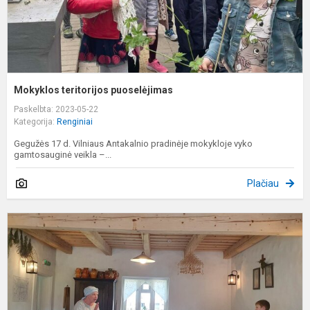
Mokyklos teritorijos puoselėjimas
Paskelbta: 2023-05-22
Kategorija:
Renginiai
Gegužės 17 d. Vilniaus Antakalnio pradinėje mokykloje vyko
gamtosauginė veikla –...
Plačiau
I
į
Š