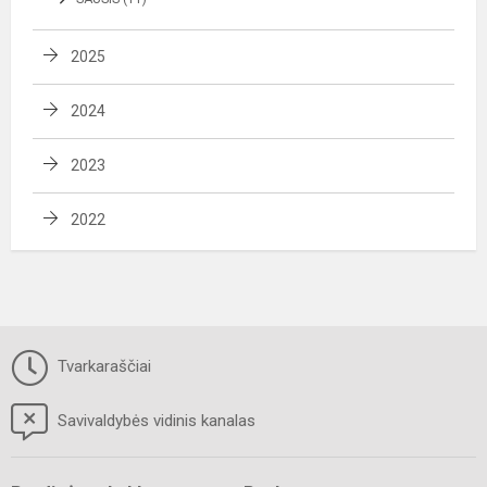
2025
2024
2023
2022
Tvarkaraščiai
Savivaldybės vidinis kanalas