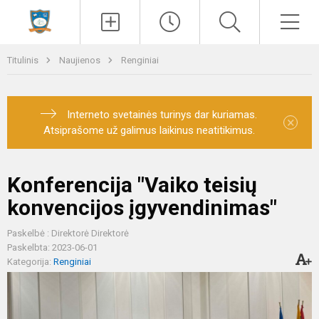
Paieška
Men
Titulinis
Naujienos
Renginiai
Interneto svetainės turinys dar kuriamas.
×
Atsiprašome už galimus laikinus neatitikimus.
Konferencija "Vaiko teisių
konvencijos įgyvendinimas"
Paskelbė : Direktorė Direktorė
Paskelbta: 2023-06-01
Kategorija:
Renginiai