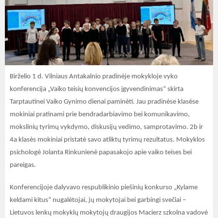
Birželio 1 d. Vilniaus Antakalnio pradinėje mokykloje vyko
konferencija „Vaiko teisių konvencijos įgyvendinimas“
skirta
Tarptautinei Vaiko Gynimo dienai paminėti. Jau pradinėse klasėse
mokiniai pratinami prie bendradarbiavimo bei komunikavimo,
mokslinių tyrimų vykdymo, diskusijų vedimo, samprotavimo. 2b ir
4a klasės mokiniai pristatė savo atliktų tyrimų rezultatus. Mokyklos
psichologė Jolanta Rinkunienė papasakojo apie vaiko teises bei
pareigas.
Konferencijoje dalyvavo respublikinio piešinių konkurso „Kylame
keldami kitus“ nugalėtojai, jų mokytojai bei garbingi svečiai –
Lietuvos lenkų mokyklų mokytojų draugijos Macierz szkolna vadovė