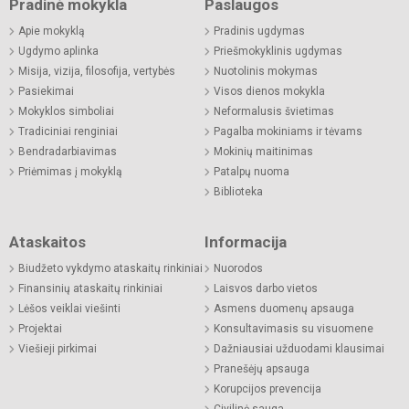
Pradinė mokykla
Paslaugos
Apie mokyklą
Pradinis ugdymas
Ugdymo aplinka
Priešmokyklinis ugdymas
Misija, vizija, filosofija, vertybės
Nuotolinis mokymas
Pasiekimai
Visos dienos mokykla
Mokyklos simboliai
Neformalusis švietimas
Tradiciniai renginiai
Pagalba mokiniams ir tėvams
Bendradarbiavimas
Mokinių maitinimas
Priėmimas į mokyklą
Patalpų nuoma
Biblioteka
Ataskaitos
Informacija
Biudžeto vykdymo ataskaitų rinkiniai
Nuorodos
Finansinių ataskaitų rinkiniai
Laisvos darbo vietos
Lėšos veiklai viešinti
Asmens duomenų apsauga
Projektai
Konsultavimasis su visuomene
Viešieji pirkimai
Dažniausiai užduodami klausimai
Pranešėjų apsauga
Korupcijos prevencija
Civilinė sauga