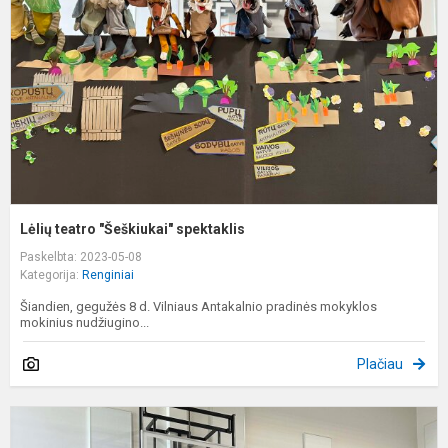
s
Lėlių teatro "Šeškiukai" spektaklis
Paskelbta: 2023-05-08
Kategorija:
Renginiai
Šiandien, gegužės 8 d. Vilniaus Antakalnio pradinės mokyklos
mokinius nudžiugino...
Plačiau
M
D