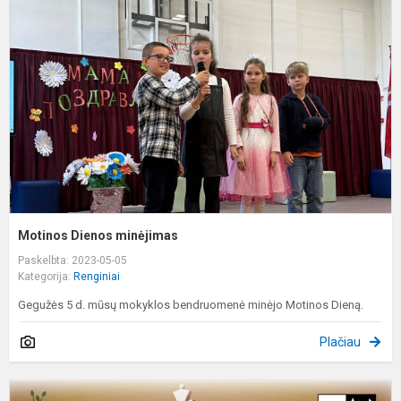
m
Motinos Dienos minėjimas
Paskelbta: 2023-05-05
Kategorija:
Renginiai
Gegužės 5 d. mūsų mokyklos bendruomenė minėjo Motinos Dieną.
Plačiau
Š