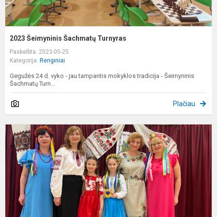
2023 Šeimyninis Šachmatų Turnyras
Paskelbta: 2023-05-25
Kategorija:
Renginiai
Gegužės 24 d. vyko - jau tampantis mokyklos tradicija - Šeimyninis
Šachmatų Turn...
Plačiau
V
d