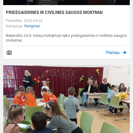
PRIEŠGAISRINĖS IR CIVILINĖS SAUGOS MOKYMAI
Paskelbta: 2023-04-24
Kategorija:
Renginiai
Balandžio 24 d. mūsų mokykloje vyko priešgaisrinės ir civilinės saugos
mokymai.
Plačiau
G
Ž