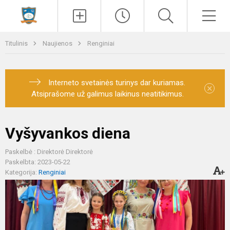
Paieška
Men
Titulinis
Naujienos
Renginiai
Interneto svetainės turinys dar kuriamas.
×
Atsiprašome už galimus laikinus neatitikimus.
Vyšyvankos diena
Paskelbė : Direktorė Direktorė
Paskelbta: 2023-05-22
Kategorija:
Renginiai