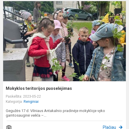
M
t
p
Mokyklos teritorijos puoselėjimas
Paskelbta: 2023-05-22
Kategorija:
Renginiai
Gegužės 17 d. Vilniaus Antakalnio pradinėje mokykloje vyko
gamtosauginė veikla –...
Plačiau