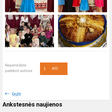
Nepamirškite
2
AČIŪ
padėkoti autoriui
Grįžti
Ankstesnės naujienos