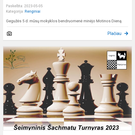
Paskelbta: 2023-05-05
Kategorija:
Renginiai
Gegužės 5 d. mūsų mokyklos bendruomenė minėjo Motinos Dieną.
Plačiau
Š
Š
T
2