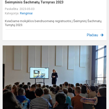
Šeimyninis Šachmatų Turnyras 2023
Paskelbta: 2023-05-03
Kategorija:
Renginiai
Kviečiame mokyklos bendruomenę registruotis į Šeimyninį Šachmatų
Turnytą 2023.
Plačiau
P
I
C
S
M