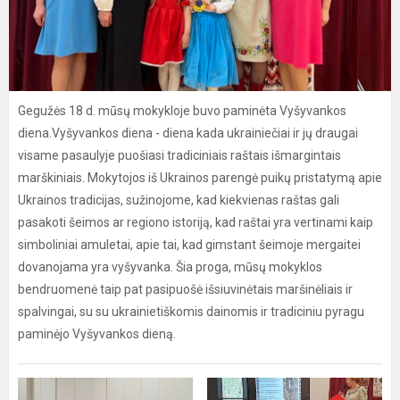
Gegužės 18 d. mūsų mokykloje buvo paminėta Vyšyvankos
diena.Vyšyvankos diena - diena kada ukrainiečiai ir jų draugai
visame pasaulyje puošiasi tradiciniais raštais išmargintais
marškiniais. Mokytojos iš Ukrainos parengė puikų pristatymą apie
Ukrainos tradicijas, sužinojome, kad kiekvienas raštas gali
pasakoti šeimos ar regiono istoriją, kad raštai yra vertinami kaip
simboliniai amuletai, apie tai, kad gimstant šeimoje mergaitei
dovanojama yra vyšyvanka. Šia proga, mūsų mokyklos
bendruomenė taip pat pasipuošė išsiuvinėtais maršinėliais ir
spalvingai, su su ukrainietiškomis dainomis ir tradiciniu pyragu
paminėjo Vyšyvankos dieną.