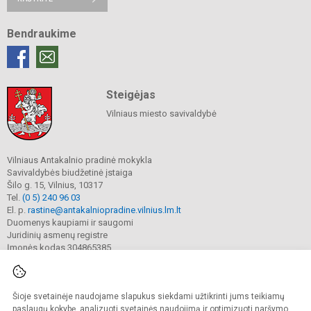
Bendraukime
Steigėjas
Vilniaus miesto savivaldybė
Vilniaus Antakalnio pradinė mokykla
Savivaldybės biudžetinė įstaiga
Šilo g. 15, Vilnius, 10317
Tel.
(0 5) 240 96 03
El. p.
rastine@antakalniopradine.vilnius.lm.lt
Duomenys kaupiami ir saugomi
Juridinių asmenų registre
Įmonės kodas 304865385
Šioje svetainėje naudojame slapukus siekdami užtikrinti jums teikiamų
© 2023. Vilniaus Antakalnio pradinė mokykla. Visos teisės saugomos.
Kopijuoti turinį be raštiško gimnazijos sutikimo griežtai draudžiama.
paslaugų kokybę, analizuoti svetainės naudojimą ir optimizuoti naršymo