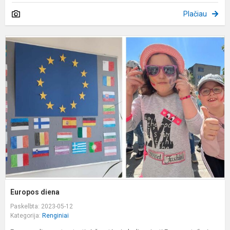
Plačiau
E
d
Europos diena
Paskelbta: 2023-05-12
Kategorija:
Renginiai