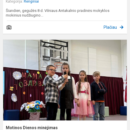
Kategorija:
Renginiai
Šiandien, gegužės 8 d. Vilniaus Antakalnio pradinės mokyklos
mokinius nudžiugino...
Plačiau
M
D
m
Motinos Dienos minėjimas