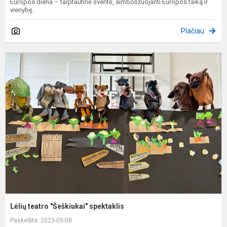
Europos diena – tarptautinė šventė, simbolizuojanti Europos taiką ir
vienybę.
Plačiau
L
t
"
s
Lėlių teatro "Šeškiukai" spektaklis
Paskelbta: 2023-05-08