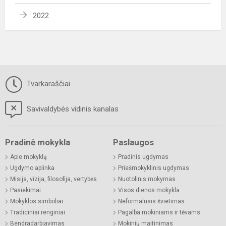
2022
Tvarkaraščiai
Savivaldybės vidinis kanalas
Pradinė mokykla
Paslaugos
Apie mokyklą
Pradinis ugdymas
Ugdymo aplinka
Priešmokyklinis ugdymas
Misija, vizija, filosofija, vertybės
Nuotolinis mokymas
Pasiekimai
Visos dienos mokykla
Mokyklos simboliai
Neformalusis švietimas
Tradiciniai renginiai
Pagalba mokiniams ir tėvams
Bendradarbiavimas
Mokinių maitinimas