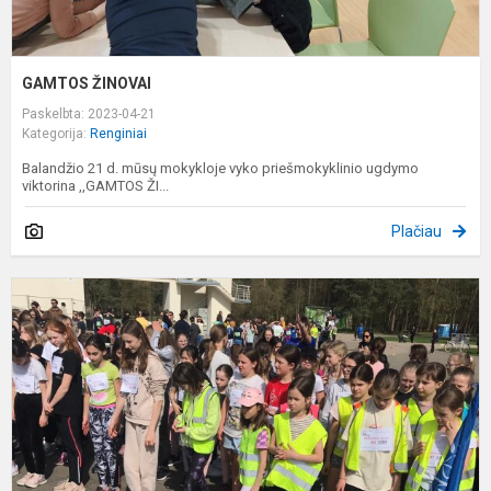
GAMTOS ŽINOVAI
Paskelbta: 2023-04-21
Kategorija:
Renginiai
Balandžio 21 d. mūsų mokykloje vyko priešmokyklinio ugdymo
viktorina ,,GAMTOS ŽI...
Plačiau
P
L
K
B