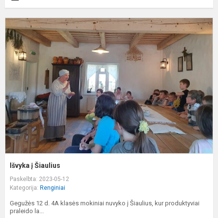
I
į
Š
Išvyka į Šiaulius
Paskelbta: 2023-05-12
Kategorija:
Renginiai
Gegužės 12 d. 4A klasės mokiniai nuvyko į Šiaulius, kur produktyviai
praleido la...