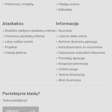
Priėmimas į mokyklą
Patalpų nuoma
Biblioteka
Ataskaitos
Informacija
Biudžeto vykdymo ataskaitų rinkiniai
Nuorodos
Finansinių ataskaitų rinkiniai
Laisvos darbo vietos
Lėšos veiklai viešinti
Asmens duomenų apsauga
Projektai
Konsultavimasis su visuomene
Viešieji pirkimai
Dažniausiai užduodami klausimai
Pranešėjų apsauga
Korupcijos prevencija
Civilinė sauga
Teisinė informacija
Atviri duomenys
Pastebėjote klaidų?
Turite pasiūlymų?
RAŠYKITE