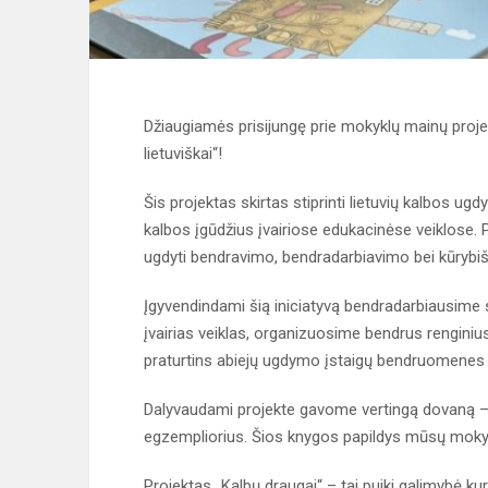
Džiaugiamės prisijungę prie mokyklų mainų proje
lietuviškai“!
Šis projektas skirtas stiprinti lietuvių kalbos ugd
kalbos įgūdžius įvairiose edukacinėse veiklose. Pr
ugdyti bendravimo, bendradarbiavimo bei kūryb
Įgyvendindami šią iniciatyvą bendradarbiausime 
įvairias veiklas, organizuosime bendrus rengini
praturtins abiejų ugdymo įstaigų bendruomenes 
Dalyvaudami projekte gavome vertingą dovaną – 
egzempliorius. Šios knygos papildys mūsų moky
Projektas „Kalbų draugai“ – tai puiki galimybė kur