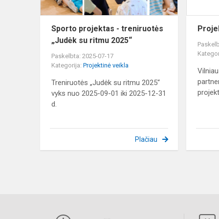
ritmu
2025“
Sporto projektas - treniruotės
Proje
„Judėk su ritmu 2025“
Paskelb
Kategor
Paskelbta: 2025-07-17
Kategorija:
Projektinė veikla
Vilnia
partne
Treniruotės „Judėk su ritmu 2025“
projekt
vyks nuo 2025-09-01 iki 2025-12-31
d.
Plačiau