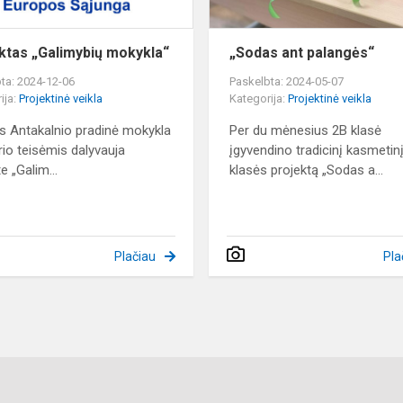
ktas „Galimybių mokykla“
„Sodas ant palangės“
ta: 2024-12-06
Paskelbta: 2024-05-07
ija:
Projektinė veikla
Kategorija:
Projektinė veikla
us Antakalnio pradinė mokykla
Per du mėnesius 2B klasė
rio teisėmis dalyvauja
įgyvendino tradicinį kasmetin
e „Galim...
klasės projektą „Sodas a...
Plačiau
Pla