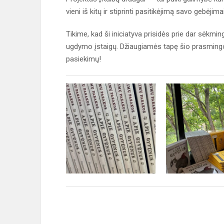
vieni iš kitų ir stiprinti pasitikėjimą savo gebėjimai
Tikime, kad ši iniciatyva prisidės prie dar sėkm
ugdymo įstaigų. Džiaugiamės tapę šio prasmingo 
pasiekimų!