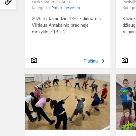
Paskelbta: 2026-04-24
Paskelb
Kategorija:
Projektinė veikla
Kategor
2026 m. balandžio 13–17 dienomis
Kaziuk
Vilniaus Antakalnio pradinėje
džiau
mokykloje 1B ir 2...
Vilniau
Plačiau
Sporto
projektas
„Judėk
su
ritmu“