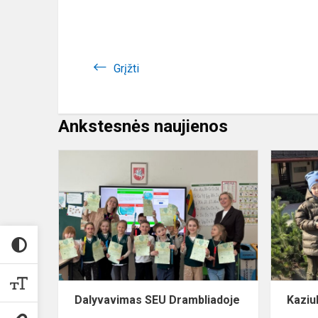
Grįžti
Ankstesnės naujienos
Dalyvavima
SEU
Drambliadoj
Dalyvavimas SEU Drambliadoje
Kaziu