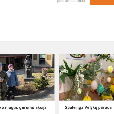
padėkoti autoriui
s
Kaziuko
mugės
e
gerumo
akcija
ko mugės gerumo akcija
Spalvinga Velykų paroda