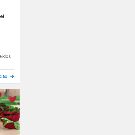
ei
eiklos
čiau
„Sodas
ant
palangės“