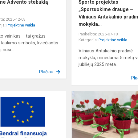
me Advento stebuklą
Sporto projektas
„Sportuokime drauge –
Vilniaus Antakalnio pradin
ta: 2025-12-03
mokykla...
ija:
Projektinė veikla
Paskelbta: 2025-07-18
o vainikas – tai gražus
Kategorija:
Projektinė veikla
 laukimo simbolis, kviečiantis
, nusi...
Vilniaus Antakalnio pradinė
mokykla, minėdama 5 metų v
jubiliejų 2025 meta...
Plačiau
Pla
Projektas
„Galimybių
mokykla“