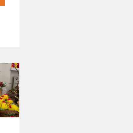
Spalvinga
Velykų
paroda