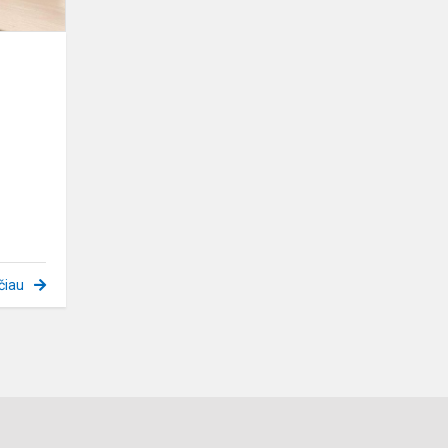
į
čiau