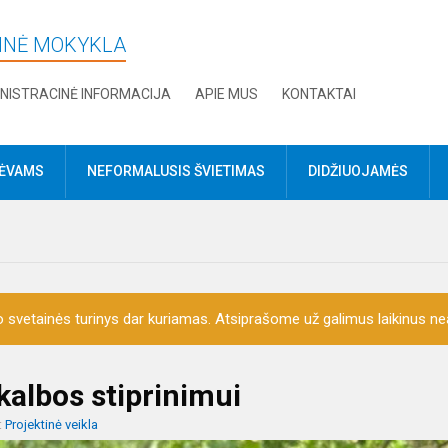
DINĖ MOKYKLA
NISTRACINĖ INFORMACIJA
APIE MUS
KONTAKTAI
TĖVAMS
NEFORMALUSIS ŠVIETIMAS
DIDŽIUOJAMĖS
o svetainės turinys dar kuriamas. Atsiprašome už galimus laikinus nea
kalbos stiprinimui
:
Projektinė veikla