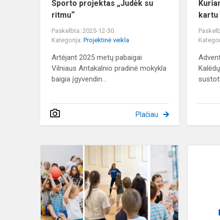
Sporto projektas „Judėk su
Kuria
ritmu“
kartu
Paskelbta: 2025-12-30
Paskelb
Kategorija:
Projektinė veikla
Kategor
Artėjant 2025 metų pabaigai
Advent
Vilniaus Antakalnio pradinė mokykla
Kalėdų
baigia įgyvendin...
sustoti
Plačiau
Sporto
projektas
-
treniruotės
„Judėk
su