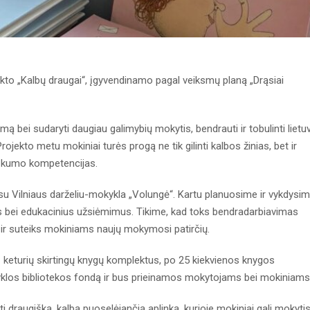
kto „Kalbų draugai“, įgyvendinamo pagal veiksmų planą „Drąsiai
ymą bei sudaryti daugiau galimybių mokytis, bendrauti ir tobulinti lietu
ojekto metu mokiniai turės progą ne tik gilinti kalbos žinias, bet ir
iškumo kompetencijas.
su Vilniaus darželiu-mokykla „Volungė“. Kartu planuosime ir vykdysi
us bei edukacinius užsiėmimus. Tikime, kad toks bendradarbiavimas
ir suteiks mokiniams naujų mokymosi patirčių.
keturių skirtingų knygų komplektus, po 25 kiekvienos knygos
klos bibliotekos fondą ir bus prieinamos mokytojams bei mokiniam
ti draugišką, kalbą puoselėjančią aplinką, kurioje mokiniai gali mokyti