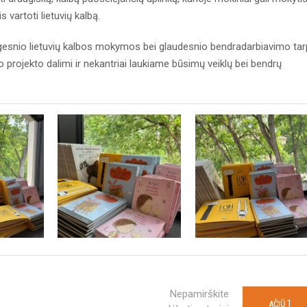
s vartoti lietuvių kalbą.
ingesnio lietuvių kalbos mokymos bei glaudesnio bendradarbiavimo tar
projekto dalimi ir nekantriai laukiame būsimų veiklų bei bendrų
Nepamirškite
1
AČIŪ