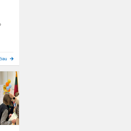
o
o
čiau
Sporto
projektas
„Sportuokime
drauge
–
Vilniaus
Antakalnio...