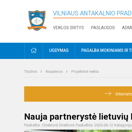
VILNIAUS ANTAKALNIO PRA
VEIKLOS SRITYS
PASLAUGOS
ADMI
PRADŽIA
UGDYMAS
PAGALBA MOKINIAMS IR 
Titulinis
Naujienos
Projektinė veikla
Internet
Nauja partnerystė lietuvių 
Paskelbė : Direktorė Direktorė
Paskelbta: 2026-06-12
Kategorija