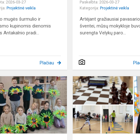
ta: 2026-03-27
Paskelbta: 2026-03-27
ija:
Projektinė veikla
Kategorija:
Projektinė veikla
o mugės šurmulio ir
Artėjant gražiausiai pavasari
gsmo kupinomis dienomis
šventei, mūsų mokykloje buv
s Antakalnio pradi...
surengta Velykų paro...
Plačiau
Pla
Kuriame
Advento
stebuklą
kartu