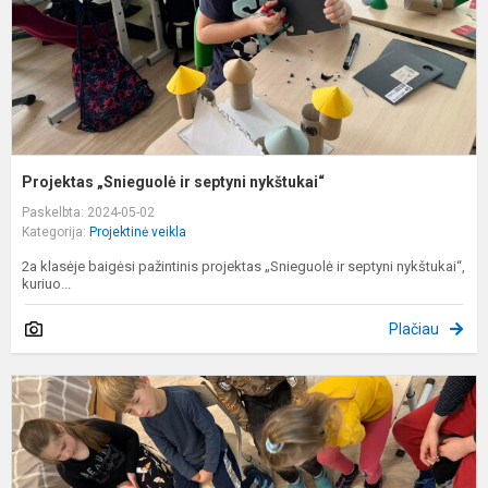
Projektas „Snieguolė ir septyni nykštukai“
Paskelbta: 2024-05-02
Kategorija:
Projektinė veikla
2a klasėje baigėsi pažintinis projektas „Snieguolė ir septyni nykštukai“,
kuriuo...
Plačiau
P
p
u