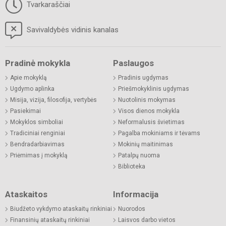
Tvarkaraščiai
Savivaldybės vidinis kanalas
Pradinė mokykla
Paslaugos
Apie mokyklą
Pradinis ugdymas
Ugdymo aplinka
Priešmokyklinis ugdymas
Misija, vizija, filosofija, vertybės
Nuotolinis mokymas
Pasiekimai
Visos dienos mokykla
Mokyklos simboliai
Neformalusis švietimas
Tradiciniai renginiai
Pagalba mokiniams ir tėvams
Bendradarbiavimas
Mokinių maitinimas
Priėmimas į mokyklą
Patalpų nuoma
Biblioteka
Ataskaitos
Informacija
Biudžeto vykdymo ataskaitų rinkiniai
Nuorodos
Finansinių ataskaitų rinkiniai
Laisvos darbo vietos