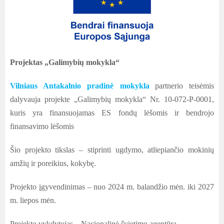
Projektas „Galimybių mokykla“
Vilniaus Antakalnio pradinė mokykla
partnerio teisėmis
dalyvauja projekte „Galimybių mokykla“ Nr. 10-072-P-0001,
kuris yra finansuojamas ES fondų lėšomis ir bendrojo
finansavimo lėšomis
Šio projekto tikslas – stiprinti ugdymo, atliepiančio mokinių
amžių ir poreikius, kokybę.
Projekto įgyvendinimas – nuo 2024 m. balandžio mėn. iki 2027
m. liepos mėn.
Projekto vykdytojas – Nacionalinė švietimo agentūra.