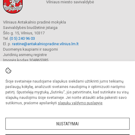
Vilniaus miesto savivaldybė
Vilniaus Antakalnio pradinė mokykla
Savivaldybės biudžetinė įstaiga
Šilo g. 15, Vilnius, 10317
Tel.
(0 5) 240 96 03
El. p.
rastine@antakalniopradine.vilnius.lm.lt
Duomenys kaupiami ir saugomi
Juridinių asmenų registre
Įmonės kodas 304865385
Šioje svetainėje naudojame slapukus siekdami užtikrinti jums teikiamų
© 2023. Vilniaus Antakalnio pradinė mokykla. Visos teisės saugomos.
Kopijuoti turinį be raštiško gimnazijos sutikimo griežtai draudžiama.
paslaugų kokybę, analizuoti svetainės naudojimą ir optimizuoti naršymo
patirtį. Spustelėję mygtuką „Sutinku“, jūs patvirtinate, kad sutinkate su visų
Prieinamumo paraiška
Slapukų valdymas
slapukų naudojimu šioje svetainėje. Jei norite atšaukti arba pakeisti savo
sutikimus, prašome apsilankyti
slapukų valdymo puslapyje
.
Sumanus būdas atnaujinti
mokyklos interneto
svetainę
NUSTATYMAI