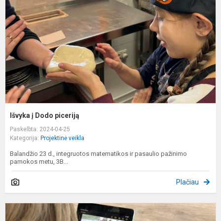
p
Išvyka į Dodo piceriją
Paskelbta: 2024-04-25
Kategorija:
Projektinė veikla
Balandžio 23 d., integruotos matematikos ir pasaulio pažinimo
pamokos metu, 3B...
Plačiau
S