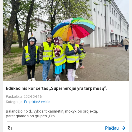
E
k
„
y
t
m
Edukacinis koncertas „Superherojai yra tarp mūsų“.
Paskelbta: 2024-04-16
Kategorija:
Projektinė veikla
Balandžio 16 d., vykdant kasmetinį mokyklos projektą,
parengiamosios grupės „Pro...
Plačiau