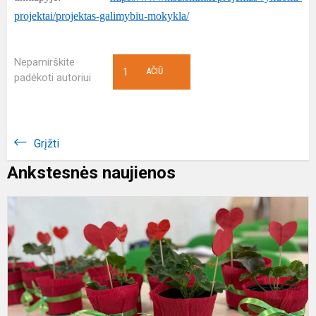
projektai/projektas-galimybiu-mokykla/
Nepamirškite
1
AČIŪ
padėkoti autoriui
Grįžti
Ankstesnės naujienos
„
a
p