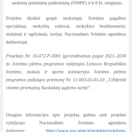
mokinių pasiekimų patikrinimų (NMPP) 4 ir 8 kl. rengimas.
Projekto tikslinė grupė: mokytojai, švietimo pagalbos
specialistai, mokyklų vadovai, mokyklos bendruomenė,
mokiniai ir ugdytiniai, tyrėjai, Nacionalinės švietimo agentūros
darbuotojai.
Projektas Nr. 10-072-P-0001 įgyvendinamas pagal 2021–2030
m. švietimo plėtros programos valdytojos Lietuvos Respublikos
švietimo, mokslo ir sporto ministerijos švietimo plėtros
programos pažangos priemonę Nr. 12-003-03-01-03 „Užtikrinti
visiems prieinamą šiuolaikinį ugdymo turinį“.
Daugiau informacijos apie projektą galima rasti projekto
vykdytojo Nacionalinės švietimo agentūros
tinklapyje:
https://www.nsa.smm.lt/projektai/vykdomi-