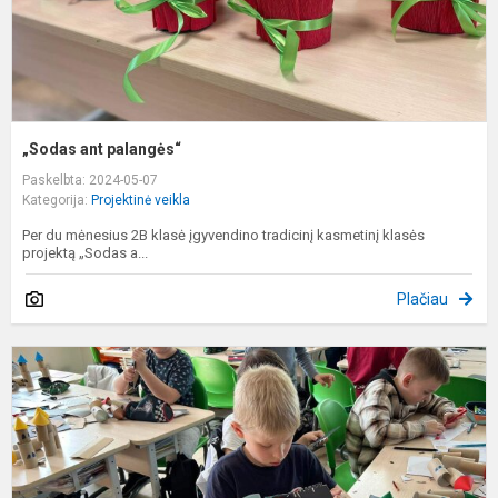
„Sodas ant palangės“
Paskelbta: 2024-05-07
Kategorija:
Projektinė veikla
Per du mėnesius 2B klasė įgyvendino tradicinį kasmetinį klasės
projektą „Sodas a...
Plačiau
P
„
ir
s
n