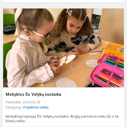
M
Š
V
n
Mokyklos Šv. Velykų nuotaika
Paskelbta: 2024-03-28
Kategorija:
Projektinė veikla
Mokykloje tvyrauja ŠV. Velykų nuotaika. Anglų pamokos metu 2b ir 3a
klasių vaika...