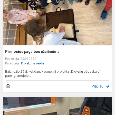
Pirmosios pagalbos užsiėmimai
Paskelbta: 2024-04-30
Kategorija:
Projektinė veikla
Balandžio 29 d., vykdant kasmetinį projektą „Didvyrių pėdsakais“,
parengiamojoje...
Plačiau
I
į
D