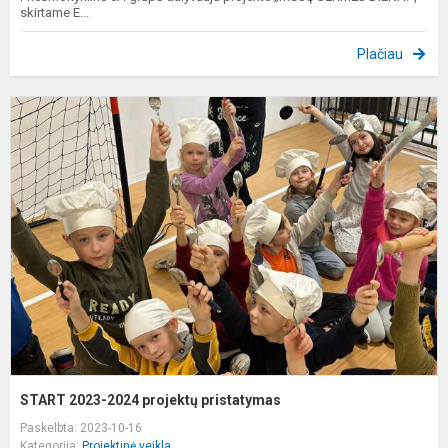
skirtame E...
Plačiau
S
2
2
p
p
START 2023-2024 projektų pristatymas
Paskelbta: 2023-10-16
Kategorija:
Projektinė veikla