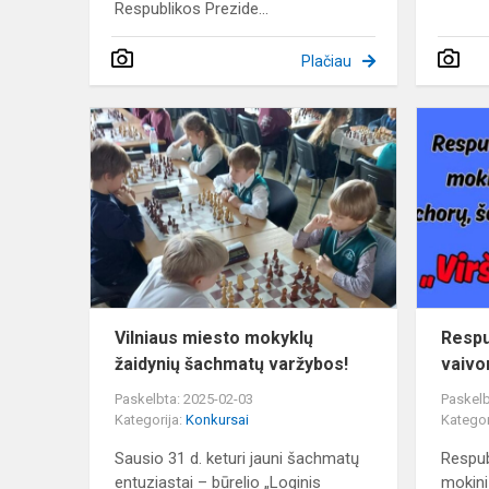
Respublikos Prezide...
Plačiau
Vilniaus
miesto
mokyklų
žaidynių
šachmatų
varžybos!
Vilniaus miesto mokyklų
Respub
žaidynių šachmatų varžybos!
vaivo
Paskelbta: 2025-02-03
Paskelb
Kategorija:
Konkursai
Kategor
Sausio 31 d. keturi jauni šachmatų
Respubl
entuziastai – būrelio „Loginis
mokini