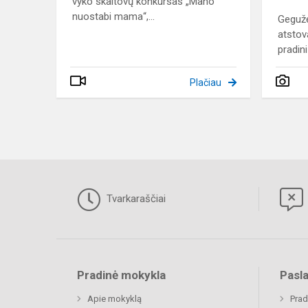
vyko skaitovų konkursas „Mano
nuostabi mama“,...
Gegužė
atstov
pradinių
Plačiau
Tvarkaraščiai
Pradinė mokykla
Pasl
Apie mokyklą
Prad