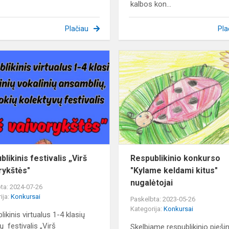
kalbos kon...
Plačiau
Pla
Respublikinis
festivalis
„Virš
vaivorykštės"
likinis festivalis „Virš
Respublikinio konkurso
rykštės"
"Kylame keldami kitus"
nugalėtojai
ta: 2024-07-26
ija:
Konkursai
Paskelbta: 2023-05-26
Kategorija:
Konkursai
ikinis virtualus 1-4 klasių
ų festivalis „Virš
Skelbiame respublikinio piešin