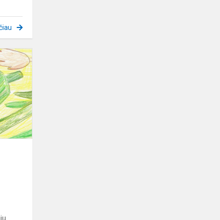
čiau
Respublikinio
konkurso
"Kylame
keldami
kitus"
nugalėtojai
ių