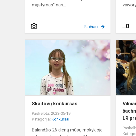
mąstymas“ nari...
vaivor
Plačiau
Skaitovų
konkursas
Skaitovų konkursas
Vilnia
šachm
Paskelbta: 2023-05-19
LR pre
Kategorija:
Konkursai
Paskelb
Balandžio 26 dieną mūsų mokykloje
Kategor