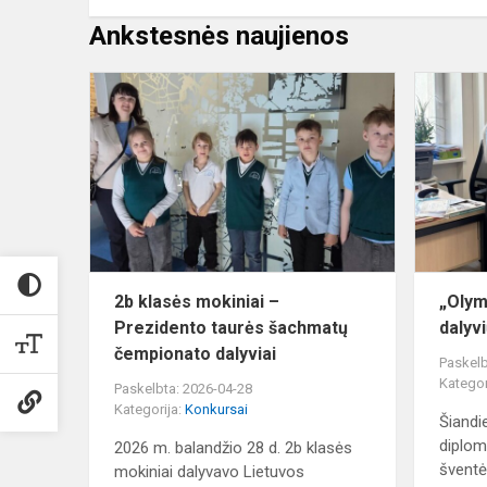
Ankstesnės naujienos
2b
klasės
mokiniai
–
Prezidento
taurės
šachmatų
čempionato..
2b klasės mokiniai –
„Olym
Prezidento taurės šachmatų
dalyv
čempionato dalyviai
Paskelb
Kategor
Paskelbta: 2026-04-28
Kategorija:
Konkursai
Šiandi
diplom
2026 m. balandžio 28 d. 2b klasės
šventė
mokiniai dalyvavo Lietuvos