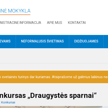
DINĖ MOKYKLA
NISTRACINĖ INFORMACIJA
APIE MUS
KONTAKTAI
TĖVAMS
NEFORMALUSIS ŠVIETIMAS
DIDŽIUOJAMĖS
o svetainės turinys dar kuriamas. Atsiprašome už galimus laikinus nea
nkursas „Draugystės sparnai“
:
Konkursai