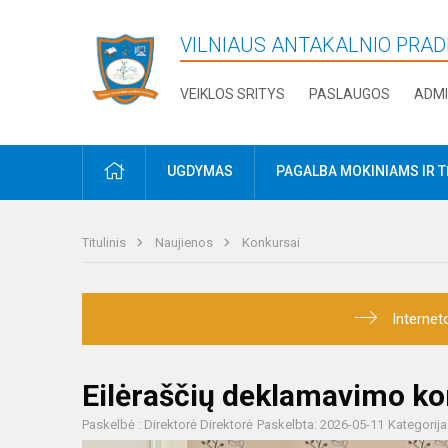
VILNIAUS ANTAKALNIO PRA
VEIKLOS SRITYS
PASLAUGOS
ADMI
PRADŽIA
UGDYMAS
PAGALBA MOKINIAMS IR 
Titulinis
Naujienos
Konkursai
Internet
Eilėraščių deklamavimo ko
Paskelbė : Direktorė Direktorė
Paskelbta: 2026-05-11
Kategorija