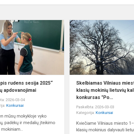
„Olympis
rudens
sesija
2025“
dalyvių
apdovanojimai
.
pis rudens sesija 2025“
Skelbiamas Vilniaus mies
ių apdovanojimai
klasių mokinių lietuvių ka
konkursas "Po...
ta: 2026-03-04
ija:
Konkursai
Paskelbta: 2026-03-03
Kategorija:
Konkursai
en mūsų mokykloje vyko
ų, padėkų ir medalių įteikimo
Kviečiame Vilniaus miesto 1
 mokiniam...
klasių mokinius dalyvauti lietu