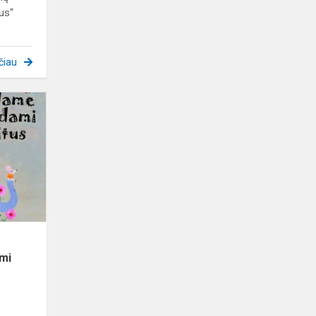
us“
čiau
Respublikinis
piešinių
konkursas
„Kylame
keldami
kitus“
mi