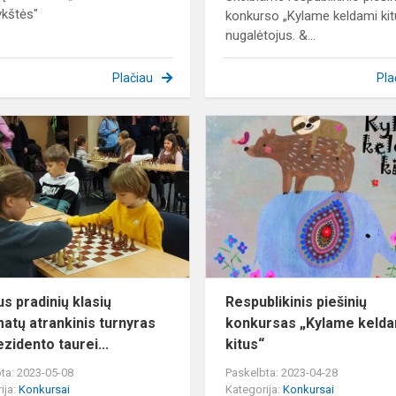
ykštės"
konkurso „Kylame keldami kit
nugalėtojus. &...
Plačiau
Pla
Vilniaus
pradinių
klasių
šachmatų
atrankinis
turnyras
LR
pr...
us pradinių klasių
Respublikinis piešinių
atų atrankinis turnyras
konkursas „Kylame kelda
zidento taurei...
kitus“
ta: 2023-05-08
Paskelbta: 2023-04-28
ija:
Konkursai
Kategorija:
Konkursai