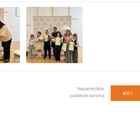
Nepamirškite
1
AČIŪ
padėkoti autoriui