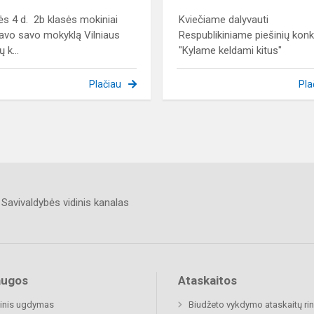
s 4 d. 2b klasės mokiniai
Kviečiame dalyvauti
avo savo mokyklą Vilniaus
Respublikiniame piešinių kon
 k...
"Kylame keldami kitus"
Plačiau
Pla
Savivaldybės vidinis kanalas
augos
Ataskaitos
inis ugdymas
Biudžeto vykdymo ataskaitų rin