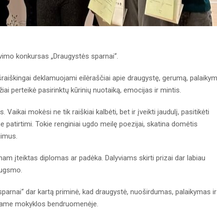
vimo konkursas „Draugystės sparnai“.
aiškingai deklamuojami eilėraščiai apie draugystę, gerumą, palaiky
žiai perteikė pasirinktų kūrinių nuotaiką, emocijas ir mintis.
aikai mokėsi ne tik raiškiai kalbėti, bet ir įveikti jaudulį, pasitikėti
ne patirtimi. Tokie renginiai ugdo meilę poezijai, skatina domėtis
jimus.
am įteiktas diplomas ar padėka. Dalyviams skirti prizai dar labiau
augsmo.
arnai“ dar kartą priminė, kad draugystė, nuoširdumas, palaikymas ir
lėjame mokyklos bendruomenėje.