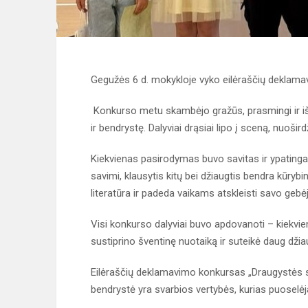
Gegužės 6 d. mokykloje vyko eilėraščių deklama
Konkurso metu skambėjo gražūs, prasmingi ir išr
ir bendrystę. Dalyviai drąsiai lipo į sceną, nuošird
Kiekvienas pasirodymas buvo savitas ir ypatingas. V
savimi, klausytis kitų bei džiaugtis bendra kūrybi
literatūra ir padeda vaikams atskleisti savo gebė
Visi konkurso dalyviai buvo apdovanoti – kiekvien
sustiprino šventinę nuotaiką ir suteikė daug dži
Eilėraščių deklamavimo konkursas „Draugystės sp
bendrystė yra svarbios vertybės, kurias puose