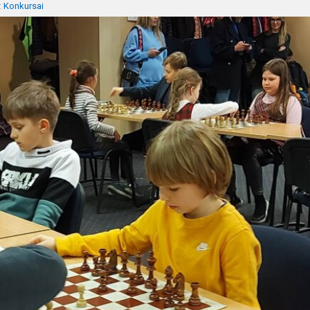
:
Konkursai