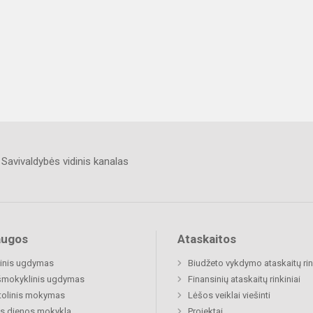
Savivaldybės vidinis kanalas
augos
Ataskaitos
inis ugdymas
Biudžeto vykdymo ataskaitų rin
šmokyklinis ugdymas
Finansinių ataskaitų rinkiniai
tolinis mokymas
Lėšos veiklai viešinti
s dienos mokykla
Projektai