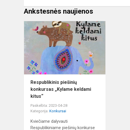
Ankstesnės naujienos
Respublikin
piešinių
konkursas
„Kylame
keldami
kitus“
Respublikinis piešinių
konkursas „Kylame keldami
kitus“
Paskelbta: 2023-04-28
Kategorija:
Konkursai
Kviečiame dalyvauti
Respublikiniame piešinių konkurse