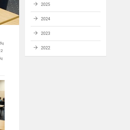
2025
2024
2023
ndų
2022
22
ių