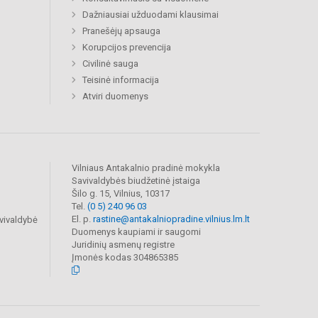
Dažniausiai užduodami klausimai
Pranešėjų apsauga
Korupcijos prevencija
Civilinė sauga
Teisinė informacija
Atviri duomenys
Vilniaus Antakalnio pradinė mokykla
Savivaldybės biudžetinė įstaiga
Šilo g. 15, Vilnius, 10317
Tel.
(0 5) 240 96 03
El. p.
rastine@antakalniopradine.vilnius.lm.lt
vivaldybė
Duomenys kaupiami ir saugomi
Juridinių asmenų registre
Įmonės kodas 304865385