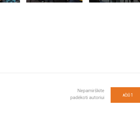
Nepamirškite
1
AČIŪ
padėkoti autoriui