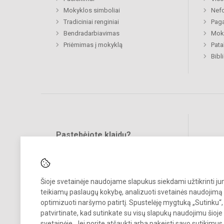
Mokyklos simboliai
Nefo
Tradiciniai renginiai
Paga
Bendradarbiavimas
Moki
Priėmimas į mokyklą
Pat
Bibl
Pastebėjote klaidų?
Bend
Turite pasiūlymų?
RAŠYKITE
Šioje svetainėje naudojame slapukus siekdami užtikrinti j
teikiamų paslaugų kokybę, analizuoti svetainės naudojimą 
optimizuoti naršymo patirtį. Spustelėję mygtuką „Sutinku“,
patvirtinate, kad sutinkate su visų slapukų naudojimu šioje
svetainėje. Jei norite atšaukti arba pakeisti savo sutikimu