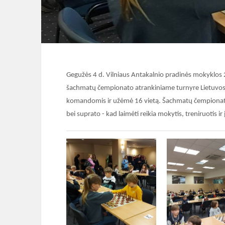
Gegužės 4 d. Vilniaus Antakalnio pradinės mokyklos
šachmatų čempionato atrankiniame turnyre Lietuvos 
komandomis ir užėmė 16 vietą. Šachmatų čempionato m
bei suprato - kad laimėti reikia mokytis, treniruotis i