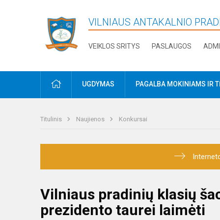
VILNIAUS ANTAKALNIO PRA
VEIKLOS SRITYS
PASLAUGOS
ADMI
PRADŽIA
UGDYMAS
PAGALBA MOKINIAMS IR 
Titulinis
Naujienos
Konkursai
Internet
Vilniaus pradinių klasių š
prezidento taurei laimėti