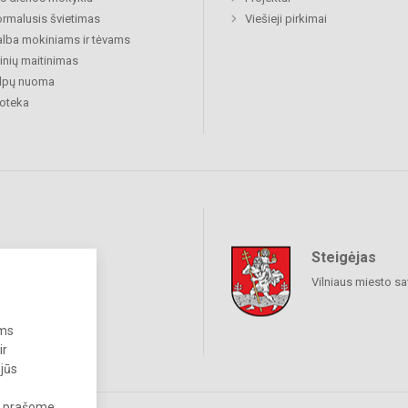
rmalusis švietimas
Viešieji pirkimai
lba mokiniams ir tėvams
nių maitinimas
alpų nuoma
ioteka
Steigėjas
raukime
Vilniaus miesto sa
ums
ir
 jūs
s, prašome