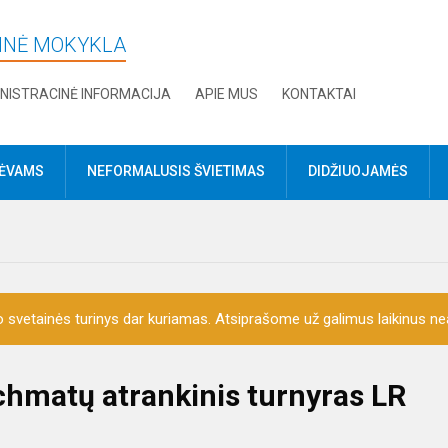
DINĖ MOKYKLA
NISTRACINĖ INFORMACIJA
APIE MUS
KONTAKTAI
TĖVAMS
NEFORMALUSIS ŠVIETIMAS
DIDŽIUOJAMĖS
o svetainės turinys dar kuriamas. Atsiprašome už galimus laikinus nea
achmatų atrankinis turnyras LR