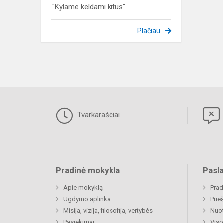
"Kylame keldami kitus"
Plačiau
Tvarkaraščiai
Pradinė mokykla
Pasl
Apie mokyklą
Prad
Ugdymo aplinka
Prie
Misija, vizija, filosofija, vertybės
Nuo
Pasiekimai
Viso