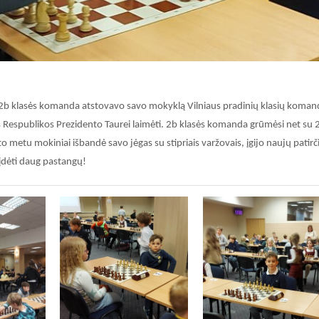
 2b klasės komanda atstovavo savo mokyklą Vilniaus pradinių klasių koma
Respublikos Prezidento Taurei laimėti. 2b klasės komanda grūmėsi net su 
etu mokiniai išbandė savo jėgas su stipriais varžovais, įgijo naujų patirč
r įdėti daug pastangų!