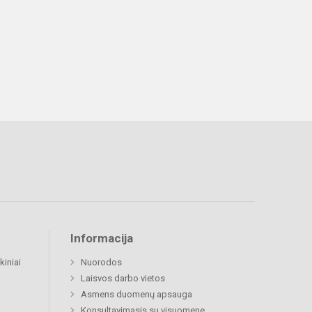
Informacija
kiniai
Nuorodos
Laisvos darbo vietos
Asmens duomenų apsauga
Konsultavimasis su visuomene