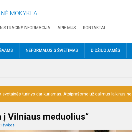
DINĖ MOKYKLA
NISTRACINĖ INFORMACIJA
APIE MUS
KONTAKTAI
TĖVAMS
NEFORMALUSIS ŠVIETIMAS
DIDŽIUOJAMĖS
o svetainės turinys dar kuriamas. Atsiprašome už galimus laikinus nea
 į Vilniaus meduolius“
:
Išvykos