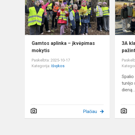
įkvėpimas
mokytis
Gamtos aplinka – įkvėpimas
3A kl
mokytis
pažint
Paskelbta: 2025-10-17
Paskelb
Kategorija:
Išvykos
Kategor
Spalio
turėjo 
dieną..
Plačiau