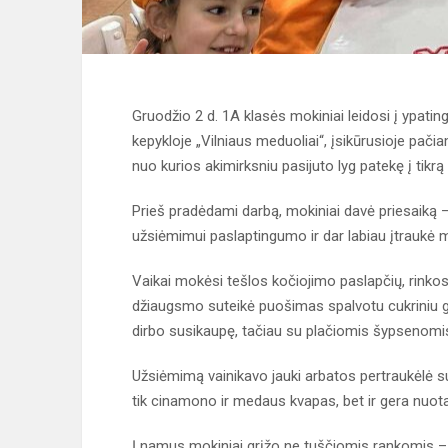
Gruodžio 2 d. 1A klasės mokiniai leidosi į ypatin
kepykloje „Vilniaus meduoliai“, įsikūrusioje pači
nuo kurios akimirksniu pasijuto lyg patekę į tikrą
Prieš pradėdami darbą, mokiniai davė priesaiką 
užsiėmimui paslaptingumo ir dar labiau įtraukė 
Vaikai mokėsi tešlos kočiojimo paslapčių, rinkos
džiaugsmo suteikė puošimas spalvotu cukriniu glaj
dirbo susikaupę, tačiau su plačiomis šypsenomi
Užsiėmimą vainikavo jauki arbatos pertraukėlė su d
tik cinamono ir medaus kvapas, bet ir gera nuot
Į namus mokiniai grįžo ne tuščiomis rankomis –