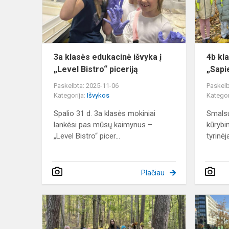
į
„Level
Bistro“
piceriją
3a klasės edukacinė išvyka į
4b kl
„Level Bistro“ piceriją
„Sapi
Paskelbta: 2025-11-06
Paskelb
Kategorija:
Išvykos
Kategor
Spalio 31 d. 3a klasės mokiniai
Smalsu
lankėsi pas mūsų kaimynus –
kūrybi
„Level Bistro“ picer...
tyrinėj
Plačiau
Gamtos
aplinka
–