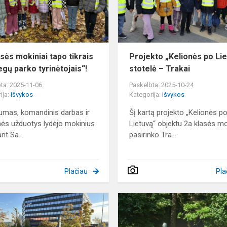
tikrais
„Sapiegų
parko
tyrinėtojais...
asės mokiniai tapo tikrais
Projekto „Kelionės po Li
egų parko tyrinėtojais“!
stotelė – Trakai
ta: 2025-11-06
Paskelbta: 2025-10-24
ija:
Išvykos
Kategorija:
Išvykos
mas, komandinis darbas ir
Šį kartą projekto „Kelionės p
nės užduotys lydėjo mokinius
Lietuvą“ objektu 2a klasės mo
ant Sa...
pasirinko Tra...
Plačiau
Pla
3A
klasės
netradicinė