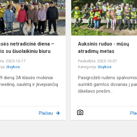
diena
–
pažintis
su
šiuolaikiniu
biur...
asės netradicinė diena –
Auksinis ruduo - mūsų
is su šiuolaikiniu biuru
atradimų metas
ta: 2025-10-17
Paskelbta: 2025-10-07
ija:
Išvykos
Kategorija:
Išvykos
 9 dieną 3A klasės mokiniai
Pasigrožėti rudens spalvomis 
neeilinę, saulėtą ir įkvepiančią
surinkti gamtos dovanas į pa
.
iškeliavo priešm...
Plačiau
Pla