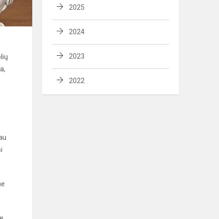
2025
2024
lių
2023
a,
2022
iau
i
ne
ne