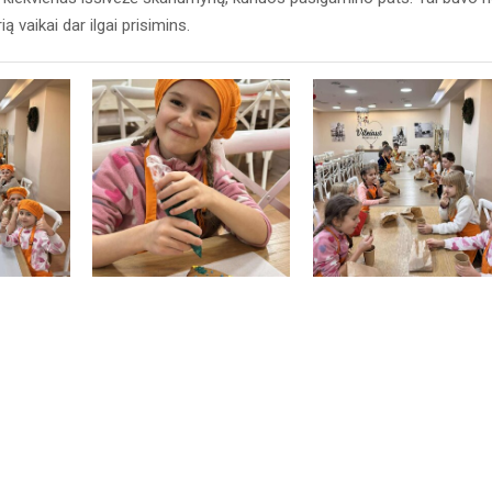
ią vaikai dar ilgai prisimins.