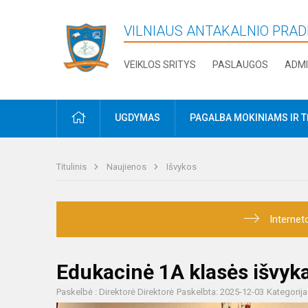
VILNIAUS ANTAKALNIO PRA
VEIKLOS SRITYS
PASLAUGOS
ADMI
PRADŽIA
UGDYMAS
PAGALBA MOKINIAMS IR 
Titulinis
Naujienos
Išvykos
Internet
Edukacinė 1A klasės išvyka
Paskelbė : Direktorė Direktorė
Paskelbta: 2025-12-03
Kategorija