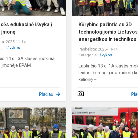
įmonę
asės edukacinė išvyka į
Kūrybinė pažintis su 3D
 įmonę
technologijomis Lietuvos
energetikos ir technikos 
ta: 2025-11-14
ija:
Išvykos
Paskelbta: 2025-11-14
Kategorija:
Išvykos
čio 14 d. 3A klasės mokiniai
i įmonėje EPAM.
Lapkričio 13 d. 1A klasės mok
leidosi į smagią ir atradimų k
kelionę –...
Plačiau
Pla
4b
klasės
mokiniai
tapo