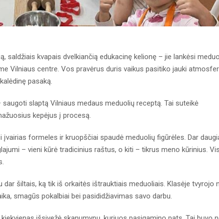
gą, saldžiais kvapais dvelkiančią edukacinę kelionę – jie lankėsi meduo
ame Vilniaus centre. Vos pravėrus duris vaikus pasitiko jauki atmosfer
 kalėdinę pasaką.
– saugoti slaptą Vilniaus medaus meduolių receptą. Tai suteikė
mažuosius kepėjus į procesą.
i įvairias formeles ir kruopščiai spaudė meduolių figūrėles. Dar daug
umi – vieni kūrė tradicinius raštus, o kiti – tikrus meno kūrinius. Vis
s.
ar šiltais, ką tik iš orkaitės ištrauktiais meduoliais. Klasėje tvyrojo 
aika, smagūs pokalbiai bei pasididžiavimas savo darbu.
 kiekvienas išsivežė skanumynų, kuriuos pasigamino pats. Tai buvo 