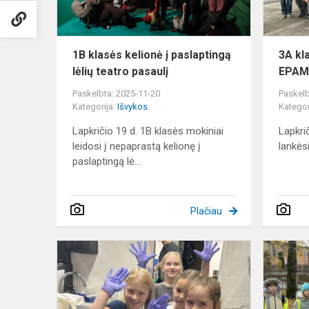
teatro
pasaulį
1B klasės kelionė į paslaptingą
3A kl
lėlių teatro pasaulį
EPAM
Paskelbta: 2025-11-20
Paskelb
Kategorija:
Išvykos
Kategor
Lapkričio 19 d. 1B klasės mokiniai
Lapkri
leidosi į nepaprastą kelionę į
lankės
paslaptingą lė...
Plačiau
3a
klasės
edukacinė
išvyka