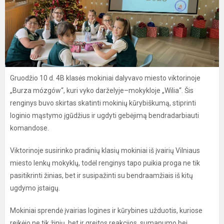
Gruodžio 10 d. 4B klasės mokiniai dalyvavo miesto viktorinoje
„Burza mózgów“, kuri vyko darželyje–mokykloje „Wilia“. Šis
renginys buvo skirtas skatinti mokinių kūrybiškumą, stiprinti
loginio mąstymo įgūdžius ir ugdyti gebėjimą bendradarbiauti
komandose.
Viktorinoje susirinko pradinių klasių mokiniai iš įvairių Vilniaus
miesto lenkų mokyklų, todėl renginys tapo puikia proga ne tik
pasitikrinti žinias, bet ir susipažinti su bendraamžiais iš kitų
ugdymo įstaigų.
Mokiniai sprendė įvairias logines ir kūrybines užduotis, kuriose
reikėjo ne tik žinių, bet ir greitos reakcijos, sumanumo bei