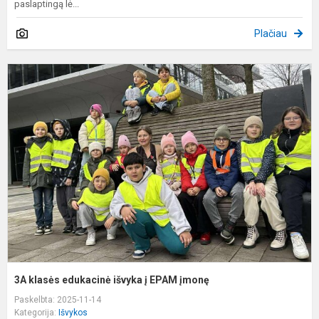
paslaptingą lė...
Plačiau
3
k
e
i
į
E
į
3A klasės edukacinė išvyka į EPAM įmonę
Paskelbta: 2025-11-14
Kategorija:
Išvykos