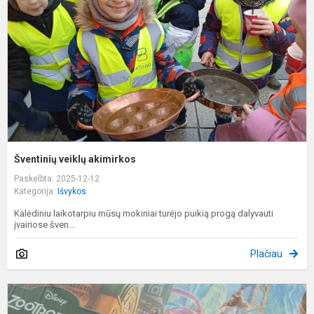
Šventinių veiklų akimirkos
Paskelbta: 2025-12-12
Kategorija:
Išvykos
Kalėdiniu laikotarpiu mūsų mokiniai turėjo puikią progą dalyvauti
įvairiose šven...
Plačiau
Š
ir