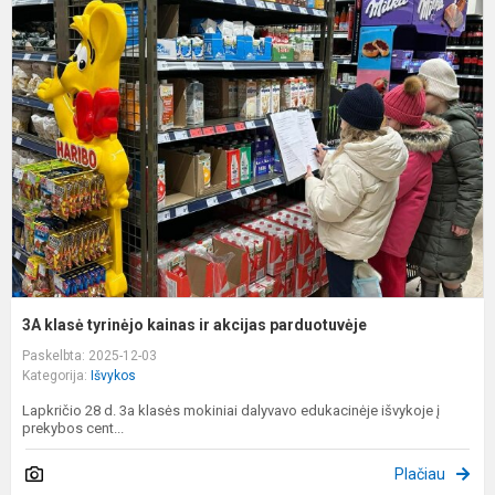
k
t
k
ir
a
p
3A klasė tyrinėjo kainas ir akcijas parduotuvėje
Paskelbta: 2025-12-03
Kategorija:
Išvykos
Lapkričio 28 d. 3a klasės mokiniai dalyvavo edukacinėje išvykoje į
prekybos cent...
Plačiau