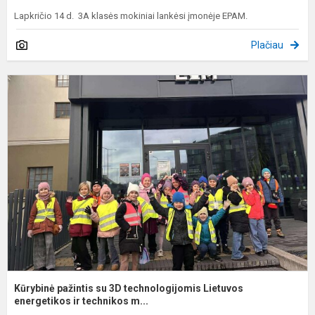
Lapkričio 14 d. 3A klasės mokiniai lankėsi įmonėje EPAM.
Plačiau
K
p
s
3
t
L
e
Kūrybinė pažintis su 3D technologijomis Lietuvos
energetikos ir technikos m...