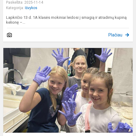
Paskelbta: 2025-11-14
Kategorija:
Išvykos
Lapkričio 13 d. 1A klasės mokiniai leidosi į smagią ir atradimų kupiną
kelionę –...
Plačiau
3
k
e
i
į
„
B
p