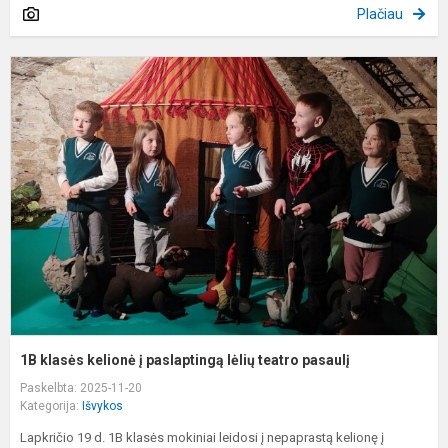
Plačiau
1
k
k
į
p
l
t
p
1B klasės kelionė į paslaptingą lėlių teatro pasaulį
Paskelbta: 2025-11-20
Kategorija:
Išvykos
Lapkričio 19 d. 1B klasės mokiniai leidosi į nepaprastą kelionę į