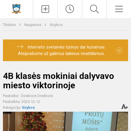
Paieška
Men
Titulinis
Naujienos
Išvykos
Interneto svetainės turinys dar kuriamas.
×
Atsiprašome už galimus laikinus neatitikimus.
4B klasės mokiniai dalyvavo
miesto viktorinoje
Paskelbė : Direktorė Direktorė
Paskelbta: 2025-12-12
Kategorija:
Išvykos