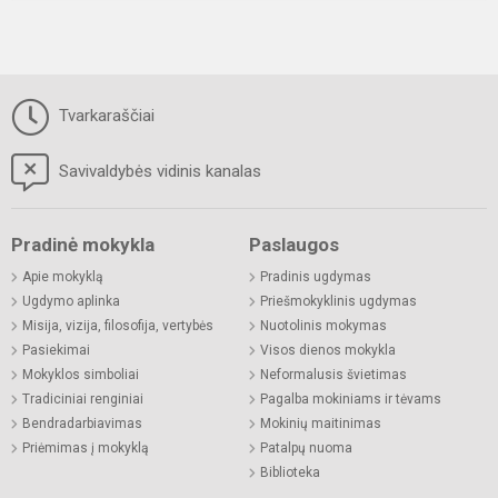
Tvarkaraščiai
Savivaldybės vidinis kanalas
Pradinė mokykla
Paslaugos
Apie mokyklą
Pradinis ugdymas
Ugdymo aplinka
Priešmokyklinis ugdymas
Misija, vizija, filosofija, vertybės
Nuotolinis mokymas
Pasiekimai
Visos dienos mokykla
Mokyklos simboliai
Neformalusis švietimas
Tradiciniai renginiai
Pagalba mokiniams ir tėvams
Bendradarbiavimas
Mokinių maitinimas
Priėmimas į mokyklą
Patalpų nuoma
Biblioteka