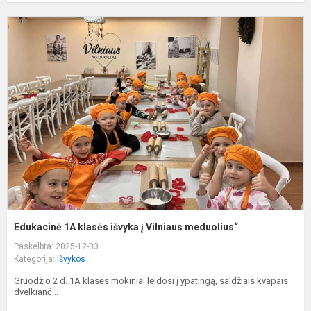
E
1
k
i
į
V
m
Edukacinė 1A klasės išvyka į Vilniaus meduolius“
Paskelbta: 2025-12-03
Kategorija:
Išvykos
Gruodžio 2 d. 1A klasės mokiniai leidosi į ypatingą, saldžiais kvapais
dvelkianč...