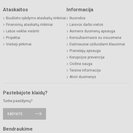
Ataskaitos
Informacija
Biudžeto vykdymo ataskaitų rinkiniai
Nuorodos
Finansinių ataskaitų rinkiniai
Laisvos darbo vietos
Lėšos veiklai viešinti
Asmens duomenų apsauga
Projektai
Konsultavimasis su visuomene
Viešieji pirkimai
Dažniausiai užduodami klausimai
Pranešėjų apsauga
Korupcijos prevencija
Civilinė sauga
Teisinė informacija
Atviri duomenys
Pastebėjote klaidų?
Turite pasiūlymų?
RAŠYKITE
Bendraukime