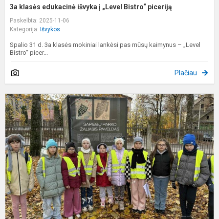
3a klasės edukacinė išvyka į „Level Bistro“ piceriją
Paskelbta: 2025-11-06
Kategorija:
Išvykos
Spalio 31 d. 3a klasės mokiniai lankėsi pas mūsų kaimynus – „Level
Bistro“ picer...
Plačiau
4
k
m
t
t
„
p
t