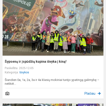
į
k
i
į
k
Šypsenų ir įspūdžių kupina išvyka į kiną!
Paskelbta: 2025-12-05
Kategorija:
Išvykos
Šiandien 0a, 1a, 2a, 3a ir 4a klasių mokiniai turėjo ypatingą galimybę –
netikėt...
Plačiau
3