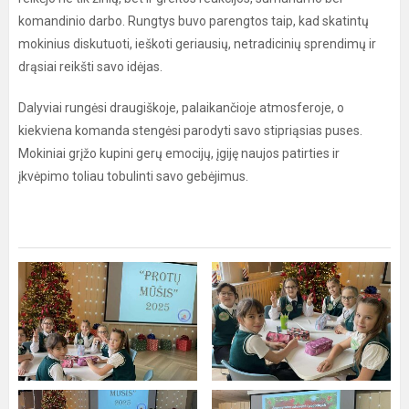
komandinio darbo. Rungtys buvo parengtos taip, kad skatintų
mokinius diskutuoti, ieškoti geriausių, netradicinių sprendimų ir
drąsiai reikšti savo idėjas.
Dalyviai rungėsi draugiškoje, palaikančioje atmosferoje, o
kiekviena komanda stengėsi parodyti savo stipriąsias puses.
Mokiniai grįžo kupini gerų emocijų, įgiję naujos patirties ir
įkvėpimo toliau tobulinti savo gebėjimus.