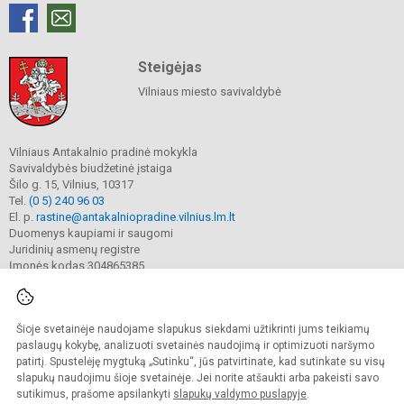
Steigėjas
Vilniaus miesto savivaldybė
Vilniaus Antakalnio pradinė mokykla
Savivaldybės biudžetinė įstaiga
Šilo g. 15, Vilnius, 10317
Tel.
(0 5) 240 96 03
El. p.
rastine@antakalniopradine.vilnius.lm.lt
Duomenys kaupiami ir saugomi
Juridinių asmenų registre
Įmonės kodas 304865385
Šioje svetainėje naudojame slapukus siekdami užtikrinti jums teikiamų
© 2023. Vilniaus Antakalnio pradinė mokykla. Visos teisės saugomos.
Kopijuoti turinį be raštiško gimnazijos sutikimo griežtai draudžiama.
paslaugų kokybę, analizuoti svetainės naudojimą ir optimizuoti naršymo
patirtį. Spustelėję mygtuką „Sutinku“, jūs patvirtinate, kad sutinkate su visų
Prieinamumo paraiška
Slapukų valdymas
slapukų naudojimu šioje svetainėje. Jei norite atšaukti arba pakeisti savo
sutikimus, prašome apsilankyti
slapukų valdymo puslapyje
.
Sumanus būdas atnaujinti