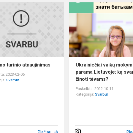
Ugdymo
turinio
atnaujinimas
o turinio atnaujinimas
Ukrainiečiai vaikų mokym
parama Lietuvoje: ką sva
ta: 2023-02-06
žinoti tėvams?
ija:
Svarbu!
Paskelbta: 2022-10-11
Kategorija:
Svarbu!
Plačiau
Pla