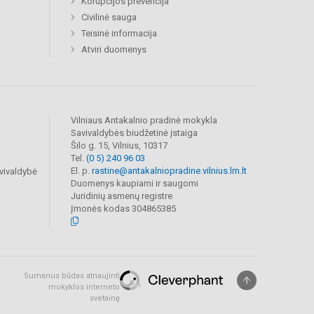
Korupcijos prevencija
Civilinė sauga
Teisinė informacija
Atviri duomenys
Vilniaus Antakalnio pradinė mokykla
Savivaldybės biudžetinė įstaiga
Šilo g. 15, Vilnius, 10317
Tel.
(0 5) 240 96 03
El. p.
rastine@antakalniopradine.vilnius.lm.lt
vivaldybė
Duomenys kaupiami ir saugomi
Juridinių asmenų registre
Įmonės kodas 304865385
Sumanus būdas atnaujinti
mokyklos interneto
svetainę