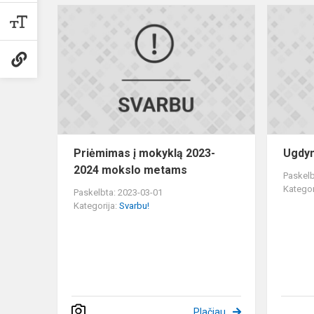
Priėmimas
į
mokyklą
2023-
2024
mokslo
metams
Priėmimas į mokyklą 2023-
Ugdym
2024 mokslo metams
Paskelb
Kategor
Paskelbta: 2023-03-01
Kategorija:
Svarbu!
Plačiau