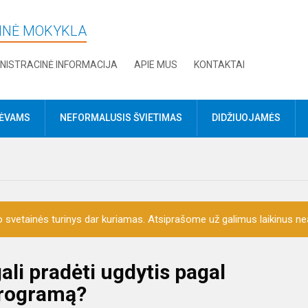
DINĖ MOKYKLA
NISTRACINĖ INFORMACIJA
APIE MUS
KONTAKTAI
TĖVAMS
NEFORMALUSIS ŠVIETIMAS
DIDŽIUOJAMĖS
o svetainės turinys dar kuriamas. Atsiprašome už galimus laikinus nea
ali pradėti ugdytis pagal
programą?