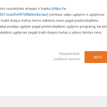
ro nustatytais atvejais ir tvarka (
https://e-
4675511ecb2fe9975f8a9e52e/asr
) įvertinus vaiko ugdymo ir ugdymosi
 trukti dvejus metus tiems vaikams, kurie pagal priešmokyklinio
kai pradėjo ugdytis pagal priešmokyklinio ugdymo programą, kai ji
kyklinis ugdymas negali trukti dvejus metus ir jokios išimtys nėra
Nepamirškite
0
AČIŪ
padėkoti autoriui