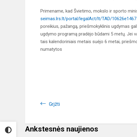
Primename, kad Švietimo, mokslo ir sporto minist
seimas.lrs.lt/portal/legalAct/lt/TAD/10626e1
poreikius, pažangą, priešmokyklinis ugdymas gali
ugdymo programą pradėjo būdami 5 metų. Jei vai
tais kalendoriniais metais suėjo 6 metai, priešmo
numatytos
Grįžti
Ankstesnės naujienos