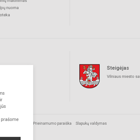
nių maitinimas
alpų nuoma
ioteka
Steigėjas
raukime
Vilniaus miesto sa
ums
ir
 jūs
s, prašome
Prieinamumo paraiška
Slapukų valdymas