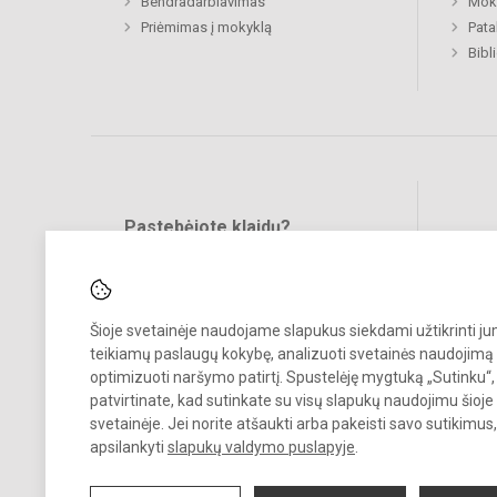
Bendradarbiavimas
Moki
Priėmimas į mokyklą
Pat
Bibl
Pastebėjote klaidų?
Bend
Turite pasiūlymų?
RAŠYKITE
Šioje svetainėje naudojame slapukus siekdami užtikrinti j
teikiamų paslaugų kokybę, analizuoti svetainės naudojimą 
optimizuoti naršymo patirtį. Spustelėję mygtuką „Sutinku“,
patvirtinate, kad sutinkate su visų slapukų naudojimu šioje
svetainėje. Jei norite atšaukti arba pakeisti savo sutikimu
© 2023. Vilniaus Antakalnio pradinė mokykla. Visos teisės saugomos.
apsilankyti
slapukų valdymo puslapyje
.
Kopijuoti turinį be raštiško gimnazijos sutikimo griežtai draudžiama.