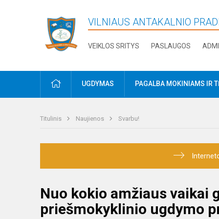
VILNIAUS ANTAKALNIO PRA
VEIKLOS SRITYS
PASLAUGOS
ADMI
PRADŽIA
UGDYMAS
PAGALBA MOKINIAMS IR 
Titulinis
Naujienos
Svarbu!
Internet
Nuo kokio amžiaus vaikai g
priešmokyklinio ugdymo 