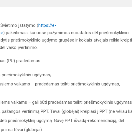
 Švietimo įstatymo (
https://e-
sr
) pakeitimais, kuriuose pažymimos nuostatos dėl priešmokyklinio
ytis priešmokyklinio ugdymo grupėse ir kokiais atvejais reikia kreipti
ėl vaiko įvertinimo.
mas (PU) pradedamas:
 priešmokyklinis ugdymas;
musiems vaikams – pradedamas teikti priešmokyklinis ugdymas,
siems vaikams – gali būti pradedamas teikti priešmokyklinis ugdymas
 pažangos vertinimą PPT. Tėvai (globėjai) kreipiasi į PPT (ne vėliau k
pradėti priešmokyklinį ugdymą. Gavę PPT išvadą-rekomendaciją, dėl
riima tėvai (globėjai).