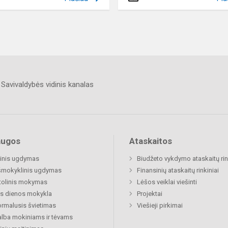
Savivaldybės vidinis kanalas
augos
Ataskaitos
inis ugdymas
Biudžeto vykdymo ataskaitų rin
šmokyklinis ugdymas
Finansinių ataskaitų rinkiniai
tolinis mokymas
Lėšos veiklai viešinti
s dienos mokykla
Projektai
rmalusis švietimas
Viešieji pirkimai
lba mokiniams ir tėvams