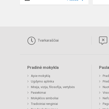
Tvarkaraščiai
Pradinė mokykla
Pasl
Apie mokyklą
Prad
Ugdymo aplinka
Prie
Misija, vizija, filosofija, vertybės
Nuo
Pasiekimai
Viso
Mokyklos simboliai
Nefo
Tradiciniai renginiai
Paga