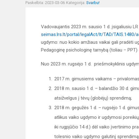
Paskelbta: 2023-03-06
Kategorija:
Svarbu!
Vadovaujantis 2023 m. sausio 1 d. įsigaliusiu LR
seimas.lrs.lt/portal/legalAct/lt/TAD/TAIS.1480/a
ugdymo: nuo kokio amžiaus vaikai gali pradėti ugd
Pedagoginę psichologinę tarnybą (toliau – PPT) d
Nuo 2023 m. rugsėjo 1 d. priešmokyklinis ugdy
2017 m. gimusiems vaikams – privalomas
2018 m. sausio 1 d. – balandžio 30 d. gi
atsižvelgus į tėvų (globėjų) sprendimą;
2018 m. gegužės 1 d. – rugsėjo 1 d. gimu
atlikus vaiko ugdymo ir ugdymosi poreikių,
iki rugpjūčio 14 d.) dėl vaiko įvertinimo 
tolesnio vaiko ugdymo galutinį sprendimą p